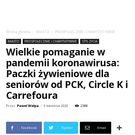
Strona główna
MIASTO
PROSPOŁECZNIE i CHARYTATYWNIE
MIASTO
PROSPOŁECZNIE i CHARYTATYWNIE
STYL ŻYCIA
Wielkie pomaganie w
pandemii koronawirusa:
Paczki żywieniowe dla
seniorów od PCK, Circle K i
Carrefoura
Przez
Paweł Wełpa
-
9 kwietnia 2020
2388
Facebook
Twitter
Email