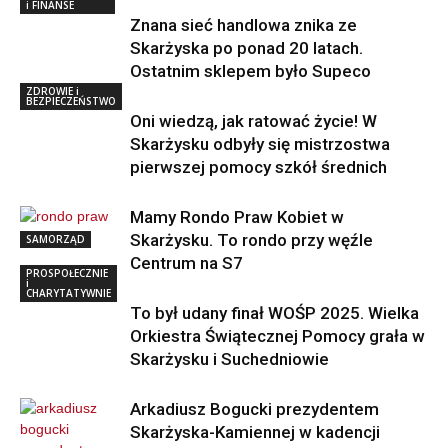
i FINANSE
Znana sieć handlowa znika ze
Skarżyska po ponad 20 latach.
Ostatnim sklepem było Supeco
ZDROWIE i
BEZPIECZEŃSTWO
Oni wiedzą, jak ratować życie! W
Skarżysku odbyły się mistrzostwa
pierwszej pomocy szkół średnich
Mamy Rondo Praw Kobiet w
Skarżysku. To rondo przy węźle
SAMORZĄD
Centrum na S7
PROSPOŁECZNIE
i
CHARYTATYWNIE
To był udany finał WOŚP 2025. Wielka
Orkiestra Świątecznej Pomocy grała w
Skarżysku i Suchedniowie
Arkadiusz Bogucki prezydentem
Skarżyska-Kamiennej w kadencji