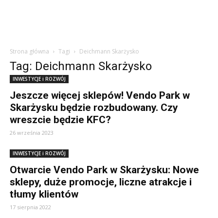
Strona główna
Tagi
Deichmann Skarżysko
Tag: Deichmann Skarżysko
INWESTYCJE i ROZWÓJ
Jeszcze więcej sklepów! Vendo Park w
Skarżysku będzie rozbudowany. Czy
wreszcie będzie KFC?
26 września 2023
INWESTYCJE i ROZWÓJ
Otwarcie Vendo Park w Skarżysku: Nowe
sklepy, duże promocje, liczne atrakcje i
tłumy klientów
17 sierpnia 2022