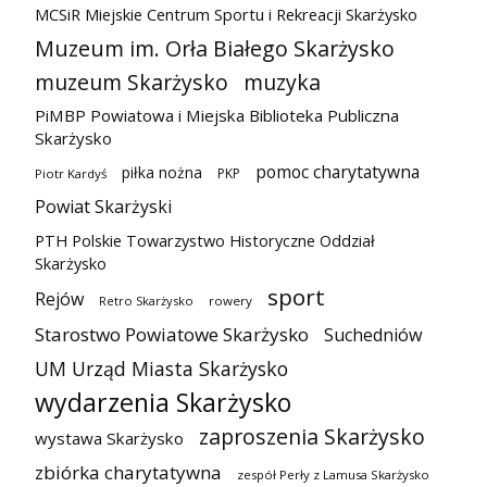
MCSiR Miejskie Centrum Sportu i Rekreacji Skarżysko
Muzeum im. Orła Białego Skarżysko
muzeum Skarżysko
muzyka
PiMBP Powiatowa i Miejska Biblioteka Publiczna
Skarżysko
pomoc charytatywna
piłka nożna
PKP
Piotr Kardyś
Powiat Skarżyski
PTH Polskie Towarzystwo Historyczne Oddział
Skarżysko
sport
Rejów
Retro Skarżysko
rowery
Starostwo Powiatowe Skarżysko
Suchedniów
UM Urząd Miasta Skarżysko
wydarzenia Skarżysko
zaproszenia Skarżysko
wystawa Skarżysko
zbiórka charytatywna
zespół Perły z Lamusa Skarżysko