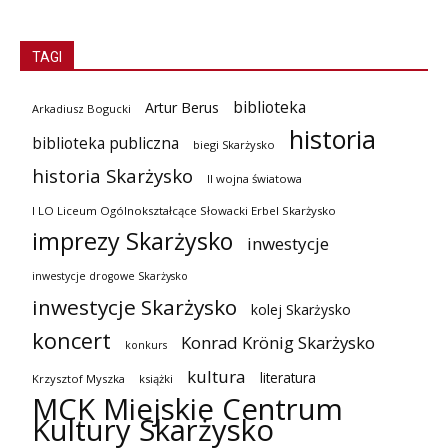
TAGI
biblioteka
Artur Berus
Arkadiusz Bogucki
historia
biblioteka publiczna
biegi Skarżysko
historia Skarżysko
II wojna światowa
I LO Liceum Ogólnokształcące Słowacki Erbel Skarżysko
imprezy Skarżysko
inwestycje
inwestycje drogowe Skarżysko
inwestycje Skarżysko
kolej Skarżysko
koncert
Konrad Krönig Skarżysko
konkurs
kultura
literatura
Krzysztof Myszka
książki
MCK Miejskie Centrum
Kultury Skarżysko