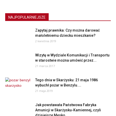
NAJPOPULARNIEJSZE
Zapytaj prawnika: Czy można darować
małoletniemu dziecku mieszkanie?
2 kwietnia 2019
Wizytę w Wydziale Komunikacji i Transportu
w starostwie można umówić przez...
21 marca 2017
Tego dnia w Skarżysku: 21 maja 1986
wybuchł pożar w Benzylu....
21 maja 2019
Jak powstawała Państwowa Fabryka
Amunicji w Skarżysku-Kamiennej, czyli
dzisiejsze Mesko