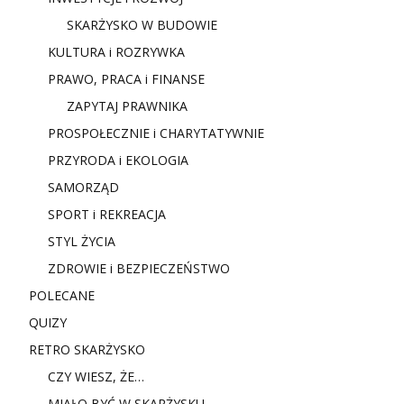
SKARŻYSKO W BUDOWIE
KULTURA i ROZRYWKA
PRAWO, PRACA i FINANSE
ZAPYTAJ PRAWNIKA
PROSPOŁECZNIE i CHARYTATYWNIE
PRZYRODA i EKOLOGIA
SAMORZĄD
SPORT i REKREACJA
STYL ŻYCIA
ZDROWIE i BEZPIECZEŃSTWO
POLECANE
QUIZY
RETRO SKARŻYSKO
CZY WIESZ, ŻE…
MIAŁO BYĆ W SKARŻYSKU…