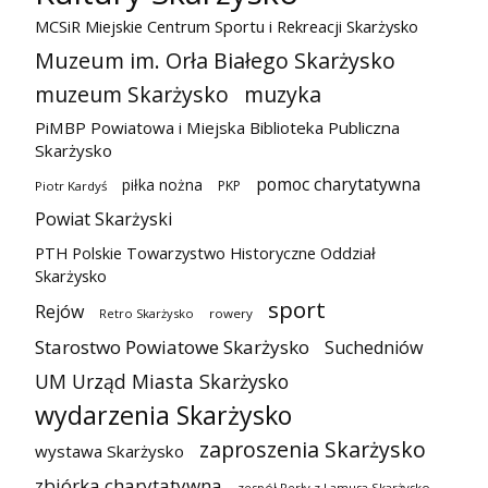
MCSiR Miejskie Centrum Sportu i Rekreacji Skarżysko
Muzeum im. Orła Białego Skarżysko
muzeum Skarżysko
muzyka
PiMBP Powiatowa i Miejska Biblioteka Publiczna
Skarżysko
pomoc charytatywna
piłka nożna
PKP
Piotr Kardyś
Powiat Skarżyski
PTH Polskie Towarzystwo Historyczne Oddział
Skarżysko
sport
Rejów
Retro Skarżysko
rowery
Starostwo Powiatowe Skarżysko
Suchedniów
UM Urząd Miasta Skarżysko
wydarzenia Skarżysko
zaproszenia Skarżysko
wystawa Skarżysko
zbiórka charytatywna
zespół Perły z Lamusa Skarżysko