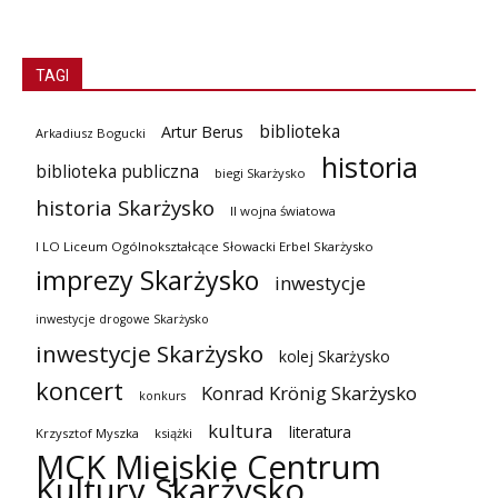
TAGI
biblioteka
Artur Berus
Arkadiusz Bogucki
historia
biblioteka publiczna
biegi Skarżysko
historia Skarżysko
II wojna światowa
I LO Liceum Ogólnokształcące Słowacki Erbel Skarżysko
imprezy Skarżysko
inwestycje
inwestycje drogowe Skarżysko
inwestycje Skarżysko
kolej Skarżysko
koncert
Konrad Krönig Skarżysko
konkurs
kultura
literatura
Krzysztof Myszka
książki
MCK Miejskie Centrum
Kultury Skarżysko