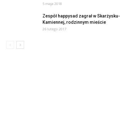
5 maja 2018
Zespół happysad zagrał w Skarżysku-
Kamiennej, rodzinnym mieście
26 lutego 2017