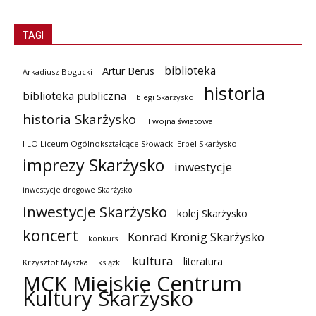
TAGI
biblioteka
Artur Berus
Arkadiusz Bogucki
historia
biblioteka publiczna
biegi Skarżysko
historia Skarżysko
II wojna światowa
I LO Liceum Ogólnokształcące Słowacki Erbel Skarżysko
imprezy Skarżysko
inwestycje
inwestycje drogowe Skarżysko
inwestycje Skarżysko
kolej Skarżysko
koncert
Konrad Krönig Skarżysko
konkurs
kultura
literatura
Krzysztof Myszka
książki
MCK Miejskie Centrum
Kultury Skarżysko