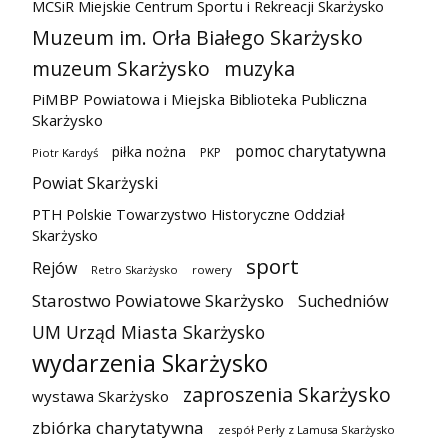
MCSiR Miejskie Centrum Sportu i Rekreacji Skarżysko
Muzeum im. Orła Białego Skarżysko
muzeum Skarżysko
muzyka
PiMBP Powiatowa i Miejska Biblioteka Publiczna
Skarżysko
pomoc charytatywna
piłka nożna
PKP
Piotr Kardyś
Powiat Skarżyski
PTH Polskie Towarzystwo Historyczne Oddział
Skarżysko
sport
Rejów
Retro Skarżysko
rowery
Starostwo Powiatowe Skarżysko
Suchedniów
UM Urząd Miasta Skarżysko
wydarzenia Skarżysko
zaproszenia Skarżysko
wystawa Skarżysko
zbiórka charytatywna
zespół Perły z Lamusa Skarżysko