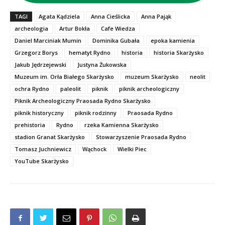
TAGI
Agata Kądziela
Anna Cieślicka
Anna Pająk
archeologia
Artur Bokła
Cafe Wiedza
Daniel Marciniak Mumin
Dominika Gubała
epoka kamienia
Grzegorz Borys
hematyt Rydno
historia
historia Skarżysko
Jakub Jędrzejewski
Justyna Żukowska
Muzeum im. Orła Białego Skarżysko
muzeum Skarżysko
neolit
ochra Rydno
paleolit
piknik
piknik archeologiczny
Piknik Archeologiczny Praosada Rydno Skarżysko
piknik historyczny
piknik rodzinny
Praosada Rydno
prehistoria
Rydno
rzeka Kamienna Skarżysko
stadion Granat Skarżysko
Stowarzyszenie Praosada Rydno
Tomasz Juchniewicz
Wąchock
Wielki Piec
YouTube Skarżysko