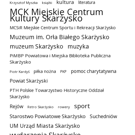
kultura
literatura
Krzysztof Myszka
książki
MCK Miejskie Centrum
Kultury Skarżysko
MCSiR Miejskie Centrum Sportu i Rekreacji Skarżysko
Muzeum im. Orła Białego Skarżysko
muzeum Skarżysko
muzyka
PiMBP Powiatowa i Miejska Biblioteka Publiczna
Skarżysko
pomoc charytatywna
piłka nożna
PKP
Piotr Kardyś
Powiat Skarżyski
PTH Polskie Towarzystwo Historyczne Oddział
Skarżysko
sport
Rejów
Retro Skarżysko
rowery
Starostwo Powiatowe Skarżysko
Suchedniów
UM Urząd Miasta Skarżysko
wydarzenia Skarżysko