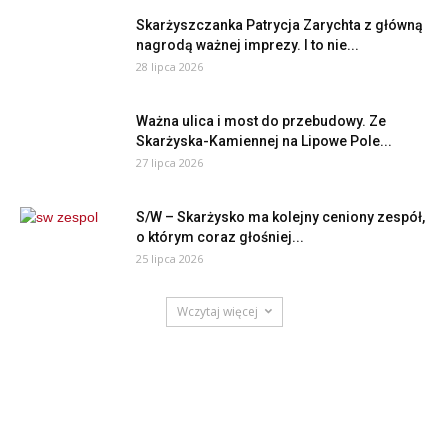
Skarżyszczanka Patrycja Zarychta z główną
nagrodą ważnej imprezy. I to nie...
28 lipca 2026
Ważna ulica i most do przebudowy. Ze
Skarżyska-Kamiennej na Lipowe Pole...
27 lipca 2026
S/W – Skarżysko ma kolejny ceniony zespół,
o którym coraz głośniej...
25 lipca 2026
Wczytaj więcej