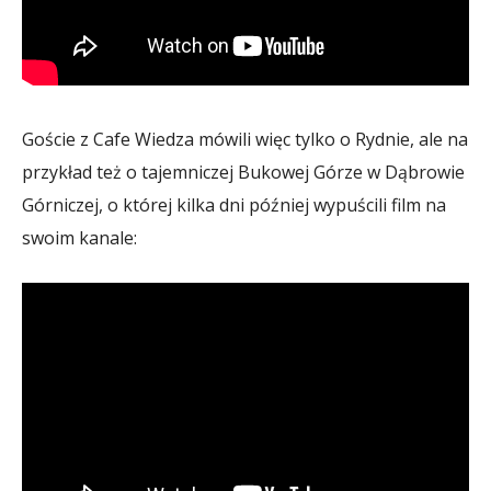
Goście z Cafe Wiedza mówili więc tylko o Rydnie, ale na
przykład też o tajemniczej Bukowej Górze w Dąbrowie
Górniczej, o której kilka dni później wypuścili film na
swoim kanale: