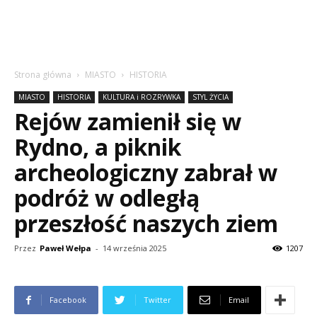
Strona główna
MIASTO
HISTORIA
MIASTO
HISTORIA
KULTURA i ROZRYWKA
STYL ŻYCIA
Rejów zamienił się w
Rydno, a piknik
archeologiczny zabrał w
podróż w odległą
przeszłość naszych ziem
Przez
Paweł Wełpa
-
14 września 2025
1207
Facebook
Twitter
Email