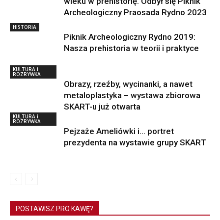
wieku w prehistorię. Odbył się Piknik
Archeologiczny Praosada Rydno 2023
HISTORIA
Piknik Archeologiczny Rydno 2019:
Nasza prehistoria w teorii i praktyce
KULTURA i
ROZRYWKA
Obrazy, rzeźby, wycinanki, a nawet
metaloplastyka – wystawa zbiorowa
SKART-u już otwarta
KULTURA i
ROZRYWKA
Pejzaże Ameliówki i… portret
prezydenta na wystawie grupy SKART
POSTAWISZ PRO KAWĘ?