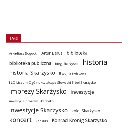
TAGI
biblioteka
Artur Berus
Arkadiusz Bogucki
historia
biblioteka publiczna
biegi Skarżysko
historia Skarżysko
II wojna światowa
I LO Liceum Ogólnokształcące Słowacki Erbel Skarżysko
imprezy Skarżysko
inwestycje
inwestycje drogowe Skarżysko
inwestycje Skarżysko
kolej Skarżysko
koncert
Konrad Krönig Skarżysko
konkurs