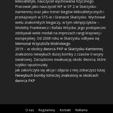
lekkoatletyki, nauczyciel wychowania fizycznego.
Pracował jako nauczyciel WF w SP 2 w Skarżysku-
Kamiennej oraz jako trener biegów lekkoatletycznych i
przełajowych w STS-ie i Granacie Skarżysko. Wychował
wielu znakomitych biegaczy, w tym olimpijczyków –
Wiolettę Frankiewicz i Rafała Wójcika. Jego podopieczni
zdobywali wiele medali na imprezach rangi krajowej i
europejskiej. Od 2008 roku w Skarżysku odbywa się
Memoriał Krzysztofa Wolińskiego
.
2019
– w okolicy
dworca PKP w Skarżysku-Kamiennej
znaleziono niewybuch dużej bomby z czasów II wojny
światowej. Zarządzono ewakuację okolic dworca, które
szybko opustoszały.
Jak zakończyła się akcja i zdjęcia z niej zobaczysz tutaj:
Niewybuch bomby lotniczej znaleziony w okolicach
dworca PKP
O nas
Regulaminy
Kontakt
Reklama