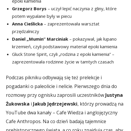
epoki kamienia
Grzegorz Borys
– uczył lepić naczynia z gliny, które
potem wypalane były w piecu
Anna Cieślicka
– zaprezentowała warsztat
przędzalniczy
Daniel „Mumin” Marciniak
– pokazywał, jak łupano
krzemień, czyli podstawowy materiał epoki kamienia
Gluck Stone Spirit, czyli „rodzina z epoki kamienia” –
zaprezentowała rodzinne życie w tamtych czasach
Podczas pikniku odbywają się też prelekcje i
pogadanki o paleolicie i nelicie. Pierwszego dnia do
rozmowy przy ognisku zaprosili uczestników
Justyna
Żukowska
i
Jakub Jędrzejewski
, którzy prowadzą na
YouTube dwa kanały – Cafe Wiedza i anglojęzyczny
Cafe Anthropos. Na co dzień badają tajemnice
prehistorycznego świata, a co roku znajdują czas, aby