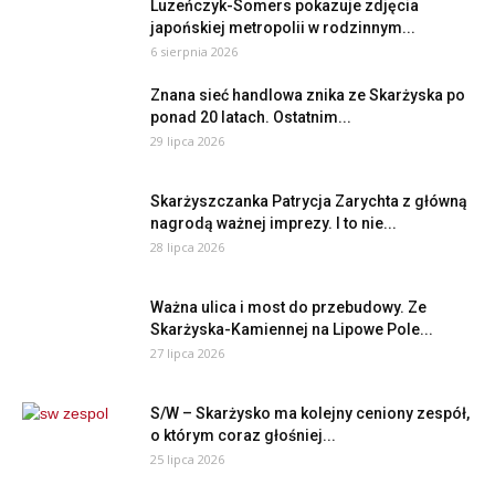
Luzeńczyk-Somers pokazuje zdjęcia
japońskiej metropolii w rodzinnym...
6 sierpnia 2026
Znana sieć handlowa znika ze Skarżyska po
ponad 20 latach. Ostatnim...
29 lipca 2026
Skarżyszczanka Patrycja Zarychta z główną
nagrodą ważnej imprezy. I to nie...
28 lipca 2026
Ważna ulica i most do przebudowy. Ze
Skarżyska-Kamiennej na Lipowe Pole...
27 lipca 2026
S/W – Skarżysko ma kolejny ceniony zespół,
o którym coraz głośniej...
25 lipca 2026