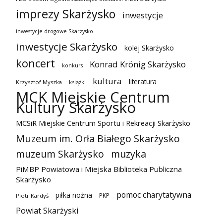
imprezy Skarżysko
inwestycje
inwestycje drogowe Skarżysko
inwestycje Skarżysko
kolej Skarżysko
koncert
Konrad Krönig Skarżysko
konkurs
kultura
literatura
Krzysztof Myszka
książki
MCK Miejskie Centrum
Kultury Skarżysko
MCSiR Miejskie Centrum Sportu i Rekreacji Skarżysko
Muzeum im. Orła Białego Skarżysko
muzeum Skarżysko
muzyka
PiMBP Powiatowa i Miejska Biblioteka Publiczna
Skarżysko
pomoc charytatywna
piłka nożna
PKP
Piotr Kardyś
Powiat Skarżyski