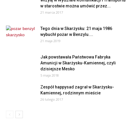
Wizytę w Wydziale Komunikacji i Transportu
w starostwie można umówić przez...
21 marca 2017
Tego dnia w Skarżysku: 21 maja 1986
wybuchł pożar w Benzylu....
21 maja 2019
Jak powstawała Państwowa Fabryka
Amunicji w Skarżysku-Kamiennej, czyli
dzisiejsze Mesko
5 maja 2018
Zespół happysad zagrał w Skarżysku-
Kamiennej, rodzinnym mieście
26 lutego 2017