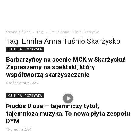
Strona główna
Tagi
Emilia Anna Tuśnio Skarżysko
Tag: Emilia Anna Tuśnio Skarżysko
KULTURA i ROZRYWKA
Barbarzyńcy na scenie MCK w Skarżysku!
Zapraszamy na spektakl, który
współtworzą skarżyszczanie
6 października 2025
KULTURA i ROZRYWKA
Þiudōs Diuza – tajemniczy tytuł,
tajemnicza muzyka. To nowa płyta zespołu
DYM
16 grudnia 2024