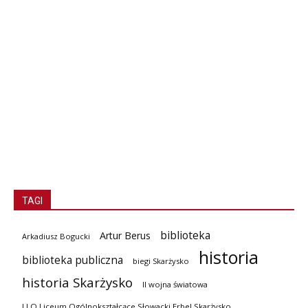
TAGI
biblioteka
Artur Berus
Arkadiusz Bogucki
historia
biblioteka publiczna
biegi Skarżysko
historia Skarżysko
II wojna światowa
I LO Liceum Ogólnokształcące Słowacki Erbel Skarżysko