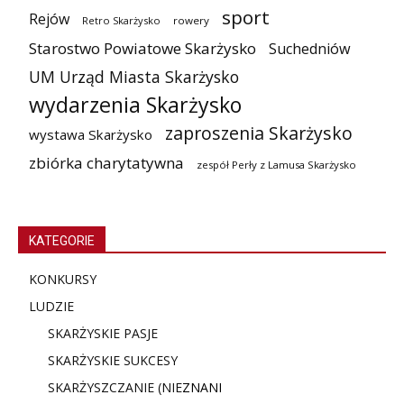
sport
Rejów
Retro Skarżysko
rowery
Starostwo Powiatowe Skarżysko
Suchedniów
UM Urząd Miasta Skarżysko
wydarzenia Skarżysko
zaproszenia Skarżysko
wystawa Skarżysko
zbiórka charytatywna
zespół Perły z Lamusa Skarżysko
KATEGORIE
KONKURSY
LUDZIE
SKARŻYSKIE PASJE
SKARŻYSKIE SUKCESY
SKARŻYSZCZANIE (NIE
ZNANI