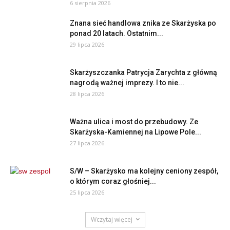
6 sierpnia 2026
Znana sieć handlowa znika ze Skarżyska po
ponad 20 latach. Ostatnim...
29 lipca 2026
Skarżyszczanka Patrycja Zarychta z główną
nagrodą ważnej imprezy. I to nie...
28 lipca 2026
Ważna ulica i most do przebudowy. Ze
Skarżyska-Kamiennej na Lipowe Pole...
27 lipca 2026
S/W – Skarżysko ma kolejny ceniony zespół,
o którym coraz głośniej...
25 lipca 2026
Wczytaj więcej