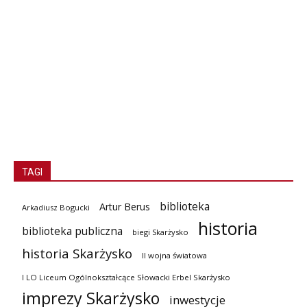
TAGI
biblioteka
Artur Berus
Arkadiusz Bogucki
historia
biblioteka publiczna
biegi Skarżysko
historia Skarżysko
II wojna światowa
I LO Liceum Ogólnokształcące Słowacki Erbel Skarżysko
imprezy Skarżysko
inwestycje