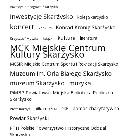
inwestycje drogowe Skarżysko
inwestycje Skarżysko
kolej Skarżysko
koncert
Konrad Krönig Skarżysko
konkurs
kultura
literatura
Krzysztof Myszka
książki
MCK Miejskie Centrum
Kultury Skarżysko
MCSiR Miejskie Centrum Sportu i Rekreacji Skarżysko
Muzeum im. Orła Białego Skarżysko
muzeum Skarżysko
muzyka
PiMBP Powiatowa i Miejska Biblioteka Publiczna
Skarżysko
pomoc charytatywna
piłka nożna
PKP
Piotr Kardyś
Powiat Skarżyski
PTH Polskie Towarzystwo Historyczne Oddział
Skarżysko