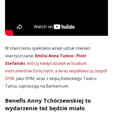
W stworzeniu spektaklu wzięli udział również
skarżyszczanie.
Emilia Anna Tuśnio
i
Piotr
Stefański
, którzy kiedyś działali w Studium
Instrumentów Etnicznych, a teraz współtworzą zespół
DYM
. Jako DYM, wraz z ekipą Kieleckiego Teatru
Tańca, zapraszają na Barbaricum.
Benefis Anny Tchórzewskiej to
wydarzenie też będzie miało