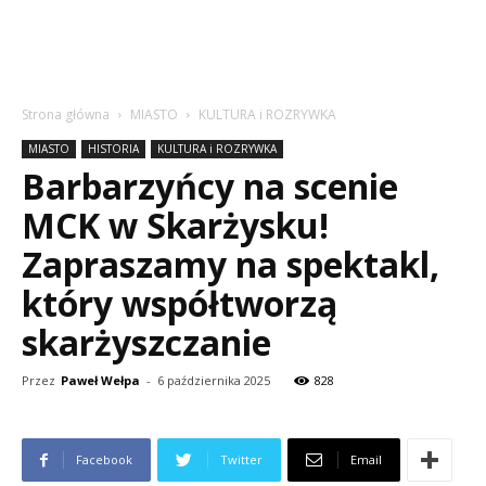
Strona główna
MIASTO
KULTURA i ROZRYWKA
MIASTO
HISTORIA
KULTURA i ROZRYWKA
Barbarzyńcy na scenie
MCK w Skarżysku!
Zapraszamy na spektakl,
który współtworzą
skarżyszczanie
Przez
Paweł Wełpa
-
6 października 2025
828
Facebook
Twitter
Email