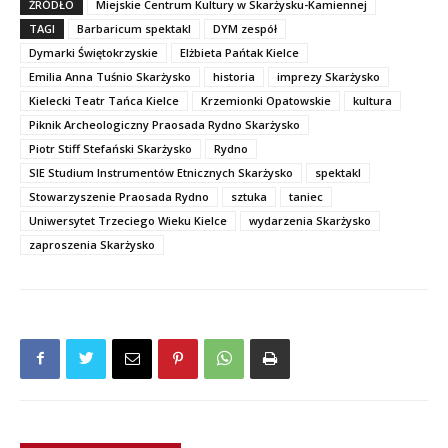
ŹRÓDŁO
Miejskie Centrum Kultury w Skarżysku-Kamiennej
TAGI
Barbaricum spektakl
DYM zespół
Dymarki Świętokrzyskie
Elżbieta Pańtak Kielce
Emilia Anna Tuśnio Skarżysko
historia
imprezy Skarżysko
Kielecki Teatr Tańca Kielce
Krzemionki Opatowskie
kultura
Piknik Archeologiczny Praosada Rydno Skarżysko
Piotr Stiff Stefański Skarżysko
Rydno
SIE Studium Instrumentów Etnicznych Skarżysko
spektakl
Stowarzyszenie Praosada Rydno
sztuka
taniec
Uniwersytet Trzeciego Wieku Kielce
wydarzenia Skarżysko
zaproszenia Skarżysko