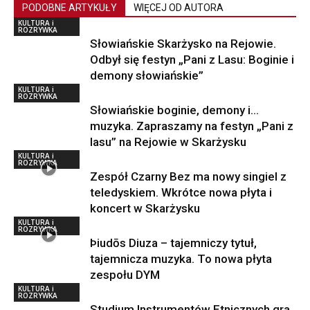
PODOBNE ARTYKUŁY
WIĘCEJ OD AUTORA
KULTURA i
ROZRYWKA
Słowiańskie Skarżysko na Rejowie.
Odbył się festyn „Pani z Lasu: Boginie i
demony słowiańskie”
KULTURA i
ROZRYWKA
Słowiańskie boginie, demony i…
muzyka. Zapraszamy na festyn „Pani z
lasu” na Rejowie w Skarżysku
KULTURA i
ROZRYWKA
Zespół Czarny Bez ma nowy singiel z
teledyskiem. Wkrótce nowa płyta i
koncert w Skarżysku
KULTURA i
ROZRYWKA
Þiudōs Diuza – tajemniczy tytuł,
tajemnicza muzyka. To nowa płyta
zespołu DYM
KULTURA i
ROZRYWKA
Studium Instrumentów Etnicznych gra