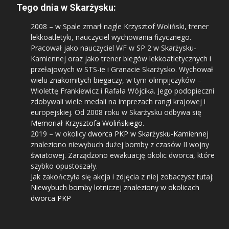
Tego dnia w Skarżysku:
2008
– w Spale zmarł nagle Krzysztof Woliński, trener
lekkoatletyki, nauczyciel wychowania fizycznego.
Pracował jako nauczyciel WF w SP 2 w Skarżysku-
Kamiennej oraz jako trener biegów lekkoatletycznych i
przełajowych w STS-ie i Granacie Skarżysko. Wychował
wielu znakomitych biegaczy, w tym olimpijczyków –
Wiolettę Frankiewicz i Rafała Wójcika. Jego podopieczni
zdobywali wiele medali na imprezach rangi krajowej i
europejskiej. Od 2008 roku w Skarżysku odbywa się
Memoriał Krzysztofa Wolińskiego
.
2019
– w okolicy
dworca PKP w Skarżysku-Kamiennej
znaleziono niewybuch dużej bomby z czasów II wojny
światowej. Zarządzono ewakuację okolic dworca, które
szybko opustoszały.
Jak zakończyła się akcja i zdjęcia z niej zobaczysz tutaj:
Niewybuch bomby lotniczej znaleziony w okolicach
dworca PKP