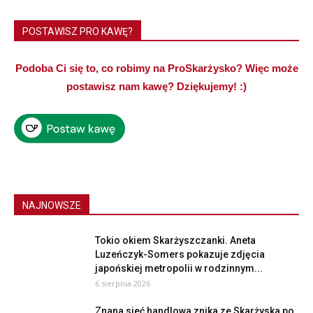
POSTAWISZ PRO KAWĘ?
Podoba Ci się to, co robimy na ProSkarżysko? Więc może
postawisz nam kawę? Dziękujemy! :)
NAJNOWSZE
Tokio okiem Skarżyszczanki. Aneta
Luzeńczyk-Somers pokazuje zdjęcia
japońskiej metropolii w rodzinnym...
6 sierpnia 2026
Znana sieć handlowa znika ze Skarżyska po