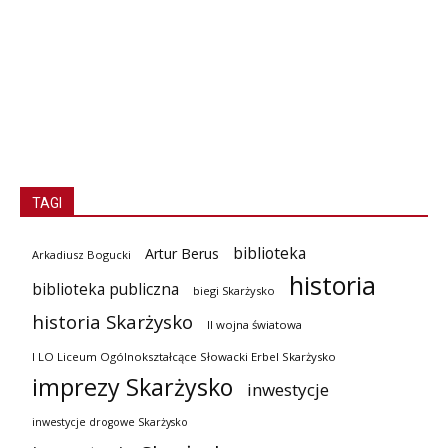
TAGI
biblioteka
Artur Berus
Arkadiusz Bogucki
historia
biblioteka publiczna
biegi Skarżysko
historia Skarżysko
II wojna światowa
I LO Liceum Ogólnokształcące Słowacki Erbel Skarżysko
imprezy Skarżysko
inwestycje
inwestycje drogowe Skarżysko