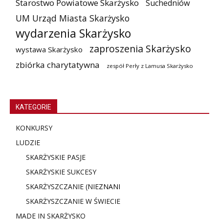
Starostwo Powiatowe Skarżysko
Suchedniów
UM Urząd Miasta Skarżysko
wydarzenia Skarżysko
zaproszenia Skarżysko
wystawa Skarżysko
zbiórka charytatywna
zespół Perły z Lamusa Skarżysko
KATEGORIE
KONKURSY
LUDZIE
SKARŻYSKIE PASJE
SKARŻYSKIE SUKCESY
SKARŻYSZCZANIE (NIE
ZNANI
SKARŻYSZCZANIE W ŚWIECIE
MADE IN SKARŻYSKO