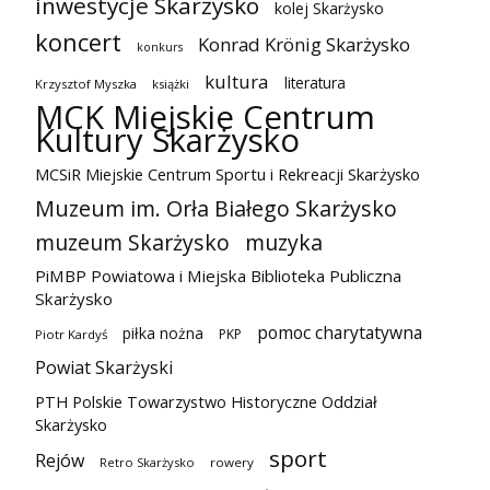
inwestycje Skarżysko
kolej Skarżysko
koncert
Konrad Krönig Skarżysko
konkurs
kultura
literatura
Krzysztof Myszka
książki
MCK Miejskie Centrum
Kultury Skarżysko
MCSiR Miejskie Centrum Sportu i Rekreacji Skarżysko
Muzeum im. Orła Białego Skarżysko
muzeum Skarżysko
muzyka
PiMBP Powiatowa i Miejska Biblioteka Publiczna
Skarżysko
pomoc charytatywna
piłka nożna
PKP
Piotr Kardyś
Powiat Skarżyski
PTH Polskie Towarzystwo Historyczne Oddział
Skarżysko
sport
Rejów
Retro Skarżysko
rowery