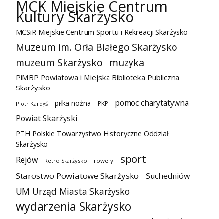
MCK Miejskie Centrum
Kultury Skarżysko
MCSiR Miejskie Centrum Sportu i Rekreacji Skarżysko
Muzeum im. Orła Białego Skarżysko
muzeum Skarżysko
muzyka
PiMBP Powiatowa i Miejska Biblioteka Publiczna
Skarżysko
pomoc charytatywna
piłka nożna
PKP
Piotr Kardyś
Powiat Skarżyski
PTH Polskie Towarzystwo Historyczne Oddział
Skarżysko
sport
Rejów
Retro Skarżysko
rowery
Starostwo Powiatowe Skarżysko
Suchedniów
UM Urząd Miasta Skarżysko
wydarzenia Skarżysko