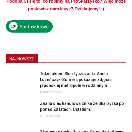
Podoba Ci się to, co robimy na ProSkarżysko? Więc może
postawisz nam kawę? Dziękujemy! :)
NAJNOWSZE
Tokio okiem Skarżyszczanki. Aneta
Luzeńczyk-Somers pokazuje zdjęcia
japońskiej metropolii w rodzinnym...
6 sierpnia 2026
Znana sieć handlowa znika ze Skarżyska po
ponad 20 latach. Ostatnim...
29 lipca 2026
Skarżyszczanka Patrycja Zarychta z główną