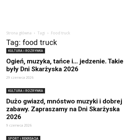
Strona główna
Tagi
Food truck
Tag: food truck
KULTURA i ROZRYWKA
Ogień, muzyka, tańce i… jedzenie. Takie
były Dni Skarżyska 2026
29 czerwca 2026
KULTURA i ROZRYWKA
Dużo gwiazd, mnóstwo muzyki i dobrej
zabawy. Zapraszamy na Dni Skarżyska
2026
9 czerwca 2026
SPORT i REKREACJA