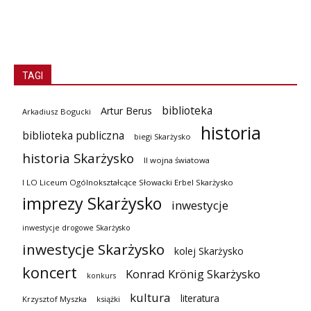
TAGI
biblioteka
Artur Berus
Arkadiusz Bogucki
historia
biblioteka publiczna
biegi Skarżysko
historia Skarżysko
II wojna światowa
I LO Liceum Ogólnokształcące Słowacki Erbel Skarżysko
imprezy Skarżysko
inwestycje
inwestycje drogowe Skarżysko
inwestycje Skarżysko
kolej Skarżysko
koncert
Konrad Krönig Skarżysko
konkurs
kultura
literatura
Krzysztof Myszka
książki