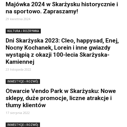
Majówka 2024 w Skarżysku historycznie i
na sportowo. Zapraszamy!
29 kwietnia 2024
KULTURA i ROZRYWKA
Dni Skarżyska 2023: Cleo, happysad, Enej,
Nocny Kochanek, Lorein i inne gwiazdy
wystąpią z okazji 100-lecia Skarżyska-
Kamiennej
23 listopada 2022
INWESTYCJE i ROZWÓJ
Otwarcie Vendo Park w Skarżysku: Nowe
sklepy, duże promocje, liczne atrakcje i
tłumy klientów
17 sierpnia 2022
INWESTYCJE i ROZWÓJ