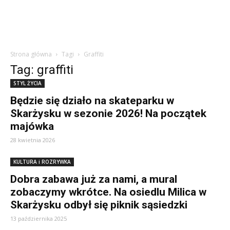
Strona główna
Tagi
Graffiti
Tag: graffiti
STYL ŻYCIA
Będzie się działo na skateparku w
Skarżysku w sezonie 2026! Na początek
majówka
28 kwietnia 2026
KULTURA i ROZRYWKA
Dobra zabawa już za nami, a mural
zobaczymy wkrótce. Na osiedlu Milica w
Skarżysku odbył się piknik sąsiedzki
13 października 2025