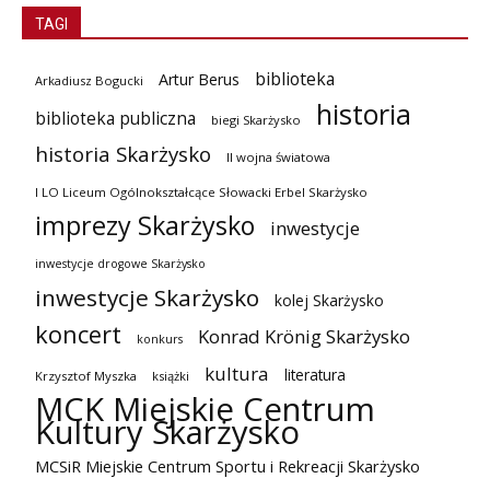
TAGI
biblioteka
Artur Berus
Arkadiusz Bogucki
historia
biblioteka publiczna
biegi Skarżysko
historia Skarżysko
II wojna światowa
I LO Liceum Ogólnokształcące Słowacki Erbel Skarżysko
imprezy Skarżysko
inwestycje
inwestycje drogowe Skarżysko
inwestycje Skarżysko
kolej Skarżysko
koncert
Konrad Krönig Skarżysko
konkurs
kultura
literatura
Krzysztof Myszka
książki
MCK Miejskie Centrum
Kultury Skarżysko
MCSiR Miejskie Centrum Sportu i Rekreacji Skarżysko