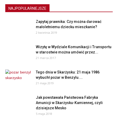
NAJPOPULARNIEJSZE
Zapytaj prawnika: Czy można darować
małoletniemu dziecku mieszkanie?
2 kwietnia 2019
Wizytę w Wydziale Komunikacji i Transportu
w starostwie można umówić przez...
21 marca 2017
Tego dnia w Skarżysku: 21 maja 1986
wybuchł pożar w Benzylu....
21 maja 2019
Jak powstawała Państwowa Fabryka
Amunicji w Skarżysku-Kamiennej, czyli
dzisiejsze Mesko
5 maja 2018