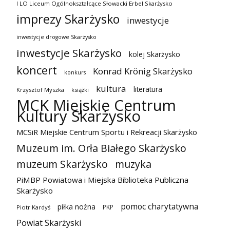
I LO Liceum Ogólnokształcące Słowacki Erbel Skarżysko
imprezy Skarżysko
inwestycje
inwestycje drogowe Skarżysko
inwestycje Skarżysko
kolej Skarżysko
koncert
Konrad Krönig Skarżysko
konkurs
kultura
literatura
Krzysztof Myszka
książki
MCK Miejskie Centrum
Kultury Skarżysko
MCSiR Miejskie Centrum Sportu i Rekreacji Skarżysko
Muzeum im. Orła Białego Skarżysko
muzeum Skarżysko
muzyka
PiMBP Powiatowa i Miejska Biblioteka Publiczna
Skarżysko
pomoc charytatywna
piłka nożna
PKP
Piotr Kardyś
Powiat Skarżyski