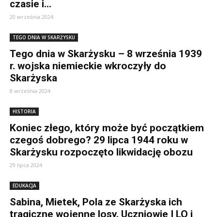
czasie i...
20 września 2024
TEGO DNIA W SKARŻYSKU
Tego dnia w Skarżysku – 8 września 1939
r. wojska niemieckie wkroczyły do
Skarżyska
8 września 2024
HISTORIA
Koniec złego, który może być początkiem
czegoś dobrego? 29 lipca 1944 roku w
Skarżysku rozpoczęto likwidację obozu
29 lipca 2024
EDUKACJA
Sabina, Mietek, Pola ze Skarżyska ich
tragiczne wojenne losy. Uczniowie I LO i