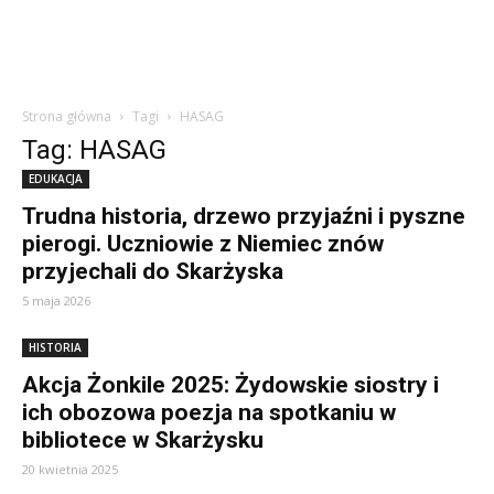
Strona główna
Tagi
HASAG
Tag: HASAG
EDUKACJA
Trudna historia, drzewo przyjaźni i pyszne
pierogi. Uczniowie z Niemiec znów
przyjechali do Skarżyska
5 maja 2026
HISTORIA
Akcja Żonkile 2025: Żydowskie siostry i
ich obozowa poezja na spotkaniu w
bibliotece w Skarżysku
20 kwietnia 2025