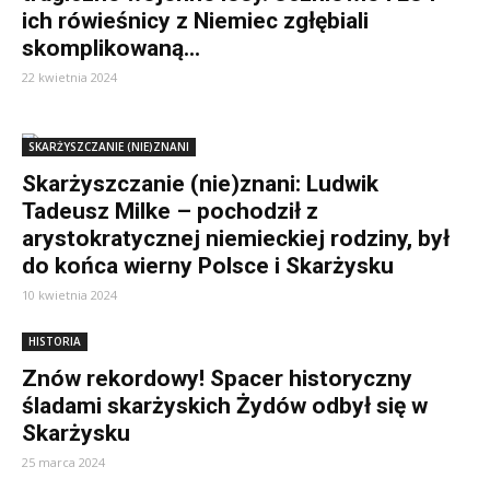
ich rówieśnicy z Niemiec zgłębiali
skomplikowaną...
22 kwietnia 2024
SKARŻYSZCZANIE (NIE)ZNANI
Skarżyszczanie (nie)znani: Ludwik
Tadeusz Milke – pochodził z
arystokratycznej niemieckiej rodziny, był
do końca wierny Polsce i Skarżysku
10 kwietnia 2024
HISTORIA
Znów rekordowy! Spacer historyczny
śladami skarżyskich Żydów odbył się w
Skarżysku
25 marca 2024