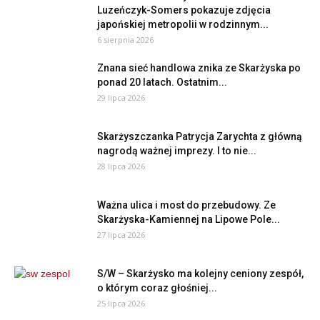
Luzeńczyk-Somers pokazuje zdjęcia
japońskiej metropolii w rodzinnym...
6 sierpnia 2026
Znana sieć handlowa znika ze Skarżyska po
ponad 20 latach. Ostatnim...
29 lipca 2026
Skarżyszczanka Patrycja Zarychta z główną
nagrodą ważnej imprezy. I to nie...
28 lipca 2026
Ważna ulica i most do przebudowy. Ze
Skarżyska-Kamiennej na Lipowe Pole...
27 lipca 2026
S/W – Skarżysko ma kolejny ceniony zespół,
o którym coraz głośniej...
25 lipca 2026