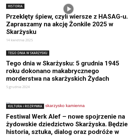
HISTORIA
Przeklęty śpiew, czyli wiersze z HASAG-u.
Zapraszamy na akcję Żonkile 2025 w
Skarżysku
14 kwietnia 2025
TEGO DNIA W SKARŻYSKU
Tego dnia w Skarżysku: 5 grudnia 1945
roku dokonano makabrycznego
morderstwa na skarżyskich Żydach
5 grudnia 2024
KULTURA i ROZRYWKA
Festiwal Werk Alef – nowe spojrzenie na
żydowskie dziedzictwo Skarżyska. Będzie
historia, sztuka, dialog oraz podróże w