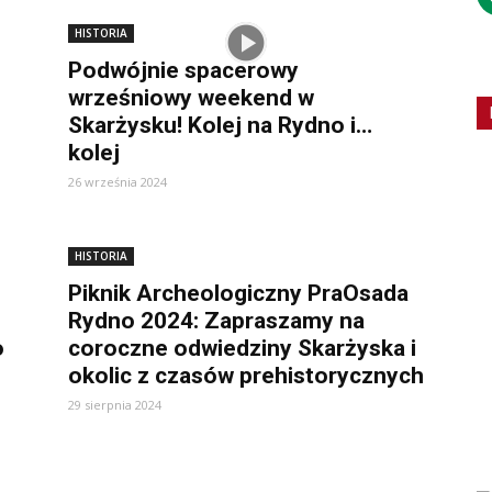
HISTORIA
Podwójnie spacerowy
wrześniowy weekend w
Skarżysku! Kolej na Rydno i…
kolej
26 września 2024
HISTORIA
Piknik Archeologiczny PraOsada
Rydno 2024: Zapraszamy na
o
coroczne odwiedziny Skarżyska i
okolic z czasów prehistorycznych
29 sierpnia 2024