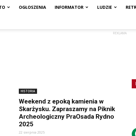
TO
OGŁOSZENIA
INFORMATOR
LUDZIE
RET
REKLAMA
HISTORIA
Weekend z epoką kamienia w
Skarżysku. Zapraszamy na Piknik
Archeologiczny PraOsada Rydno
2025
22 sierpnia 2025