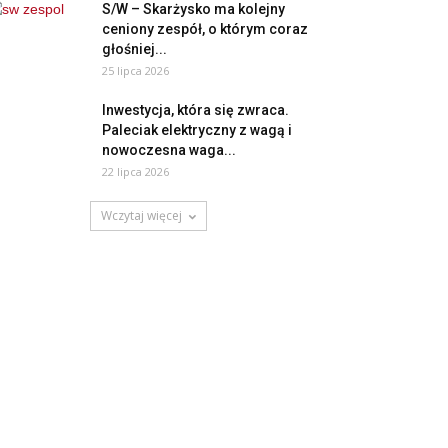
S/W – Skarżysko ma kolejny
ceniony zespół, o którym coraz
głośniej...
25 lipca 2026
Inwestycja, która się zwraca.
Paleciak elektryczny z wagą i
nowoczesna waga...
22 lipca 2026
Wczytaj więcej