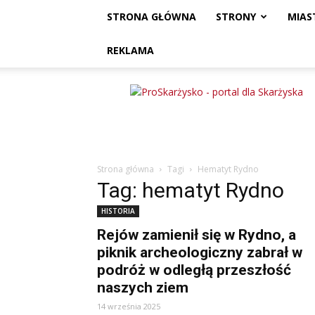
STRONA GŁÓWNA
STRONY
MIAS
REKLAMA
ProSkarżysko
Strona główna
Tagi
Hematyt Rydno
Tag: hematyt Rydno
HISTORIA
Rejów zamienił się w Rydno, a
piknik archeologiczny zabrał w
podróż w odległą przeszłość
naszych ziem
14 września 2025