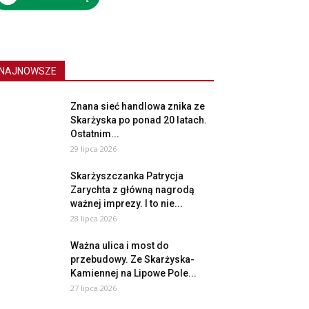
NAJNOWSZE
Znana sieć handlowa znika ze
Skarżyska po ponad 20 latach.
Ostatnim...
29 lipca 2026
Skarżyszczanka Patrycja
Zarychta z główną nagrodą
ważnej imprezy. I to nie...
28 lipca 2026
Ważna ulica i most do
przebudowy. Ze Skarżyska-
Kamiennej na Lipowe Pole...
27 lipca 2026