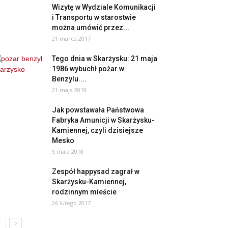
Wizytę w Wydziale Komunikacji
i Transportu w starostwie
można umówić przez...
21 marca 2017
Tego dnia w Skarżysku: 21 maja
1986 wybuchł pożar w
Benzylu....
21 maja 2019
Jak powstawała Państwowa
Fabryka Amunicji w Skarżysku-
Kamiennej, czyli dzisiejsze
Mesko
5 maja 2018
Zespół happysad zagrał w
Skarżysku-Kamiennej,
rodzinnym mieście
26 lutego 2017