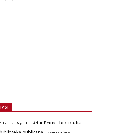
TAGI
biblioteka
Artur Berus
Arkadiusz Bogucki
biblioteka publiczna
biegi Skarżysko