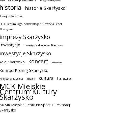
historia
historia Skarżysko
II wojna światowa
I LO Liceum Ogólnokształcące Słowacki Erbel
Skarżysko
imprezy Skarżysko
inwestycje
inwestycje drogowe Skarżysko
inwestycje Skarżysko
koncert
kolej Skarżysko
konkurs
Konrad Krönig Skarżysko
kultura
literatura
Krzysztof Myszka
książki
MCK Miejskie
Centrum Kultury
Skarżysko
MCSiR Miejskie Centrum Sportu i Rekreacji
Skarżysko