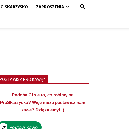
RO SKARŻYSKO
ZAPROSZENIA
POSTAWISZ PRO KAWĘ?
Podoba Ci się to, co robimy na
ProSkarżysko? Więc może postawisz nam
kawę? Dziękujemy! :)