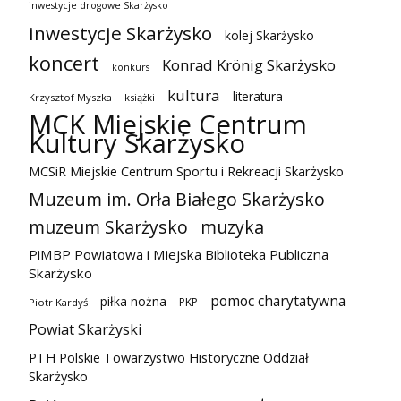
inwestycje drogowe Skarżysko
inwestycje Skarżysko
kolej Skarżysko
koncert
Konrad Krönig Skarżysko
konkurs
kultura
literatura
Krzysztof Myszka
książki
MCK Miejskie Centrum
Kultury Skarżysko
MCSiR Miejskie Centrum Sportu i Rekreacji Skarżysko
Muzeum im. Orła Białego Skarżysko
muzeum Skarżysko
muzyka
PiMBP Powiatowa i Miejska Biblioteka Publiczna
Skarżysko
pomoc charytatywna
piłka nożna
PKP
Piotr Kardyś
Powiat Skarżyski
PTH Polskie Towarzystwo Historyczne Oddział
Skarżysko