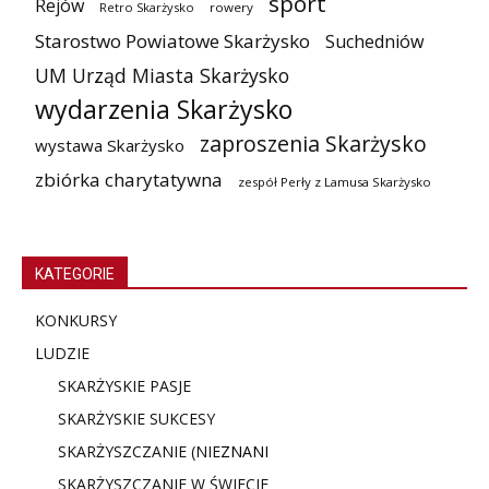
sport
Rejów
Retro Skarżysko
rowery
Starostwo Powiatowe Skarżysko
Suchedniów
UM Urząd Miasta Skarżysko
wydarzenia Skarżysko
zaproszenia Skarżysko
wystawa Skarżysko
zbiórka charytatywna
zespół Perły z Lamusa Skarżysko
KATEGORIE
KONKURSY
LUDZIE
SKARŻYSKIE PASJE
SKARŻYSKIE SUKCESY
SKARŻYSZCZANIE (NIE
ZNANI
SKARŻYSZCZANIE W ŚWIECIE