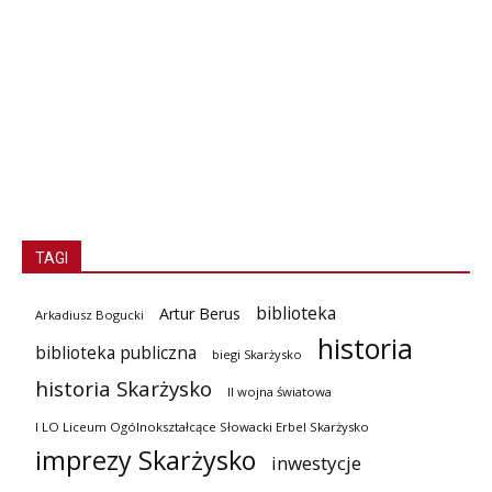
TAGI
biblioteka
Artur Berus
Arkadiusz Bogucki
historia
biblioteka publiczna
biegi Skarżysko
historia Skarżysko
II wojna światowa
I LO Liceum Ogólnokształcące Słowacki Erbel Skarżysko
imprezy Skarżysko
inwestycje