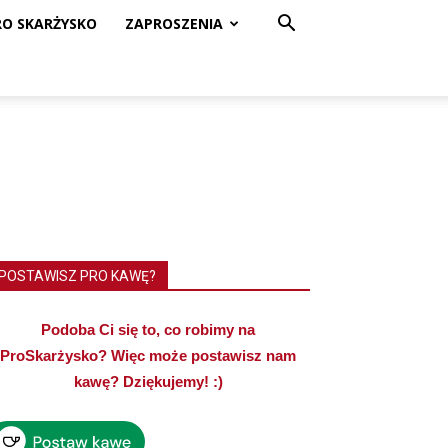
RO SKARŻYSKO
ZAPROSZENIA
POSTAWISZ PRO KAWĘ?
Podoba Ci się to, co robimy na
ProSkarżysko? Więc może postawisz nam
kawę? Dziękujemy! :)