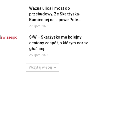
Ważna ulica i most do
przebudowy. Ze Skarżyska-
Kamiennej na Lipowe Pole...
27 lipca 2026
S/W – Skarżysko ma kolejny
ceniony zespół, o którym coraz
głośniej...
25 lipca 2026
Wczytaj więcej