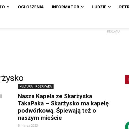
TO
OGŁOSZENIA
INFORMATOR
LUDZIE
RET
REKLAMA
rżysko
KULTURA i ROZRYWKA
i
Nasza Kapela ze Skarżyska
TakaPaka – Skarżysko ma kapelę
podwórkową. Śpiewają też o
naszym mieście
5 marca 2023