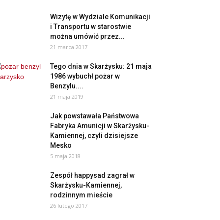
Wizytę w Wydziale Komunikacji
i Transportu w starostwie
można umówić przez...
21 marca 2017
Tego dnia w Skarżysku: 21 maja
1986 wybuchł pożar w
Benzylu....
21 maja 2019
Jak powstawała Państwowa
Fabryka Amunicji w Skarżysku-
Kamiennej, czyli dzisiejsze
Mesko
5 maja 2018
Zespół happysad zagrał w
Skarżysku-Kamiennej,
rodzinnym mieście
26 lutego 2017