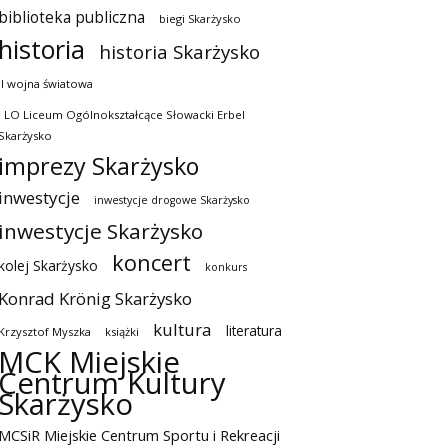
biblioteka publiczna
biegi Skarżysko
historia
historia Skarżysko
II wojna światowa
I LO Liceum Ogólnokształcące Słowacki Erbel
Skarżysko
imprezy Skarżysko
inwestycje
inwestycje drogowe Skarżysko
inwestycje Skarżysko
koncert
kolej Skarżysko
konkurs
Konrad Krönig Skarżysko
kultura
literatura
Krzysztof Myszka
książki
MCK Miejskie
Centrum Kultury
Skarżysko
MCSiR Miejskie Centrum Sportu i Rekreacji