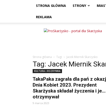
STRONA GŁÓWNA
STRONY
MIAS
REKLAMA
ProSkarżysko
Strona główna
Tagi
Jacek Miernik Skarżysko
Tag: Jacek Miernik Ska
KULTURA i ROZRYWKA
TakaPaka zagrała dla pań z okazj
Dnia Kobiet 2023. Prezydent
Skarżyska składał życzenia i je…
otrzymywał
9 marca 2023