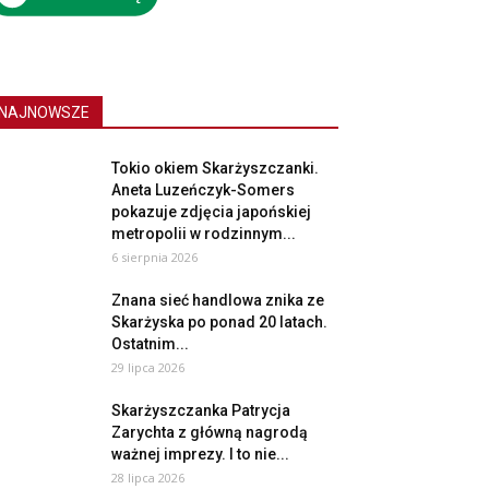
NAJNOWSZE
Tokio okiem Skarżyszczanki.
Aneta Luzeńczyk-Somers
pokazuje zdjęcia japońskiej
metropolii w rodzinnym...
6 sierpnia 2026
Znana sieć handlowa znika ze
Skarżyska po ponad 20 latach.
Ostatnim...
29 lipca 2026
Skarżyszczanka Patrycja
Zarychta z główną nagrodą
ważnej imprezy. I to nie...
28 lipca 2026