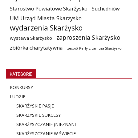
Starostwo Powiatowe Skarżysko
Suchedniów
UM Urząd Miasta Skarżysko
wydarzenia Skarżysko
zaproszenia Skarżysko
wystawa Skarżysko
zbiórka charytatywna
zespół Perły z Lamusa Skarżysko
KATEGORIE
KONKURSY
LUDZIE
SKARŻYSKIE PASJE
SKARŻYSKIE SUKCESY
SKARŻYSZCZANIE (NIE
ZNANI
SKARŻYSZCZANIE W ŚWIECIE