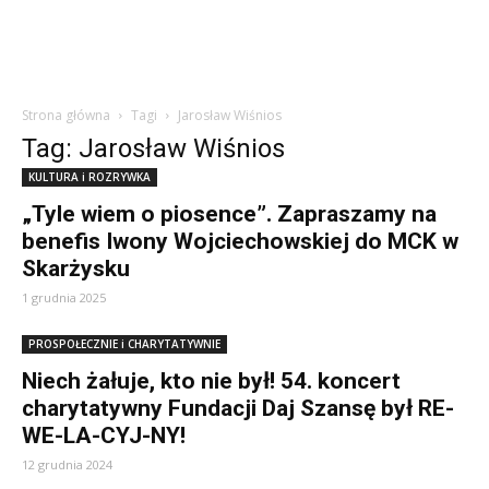
Strona główna
Tagi
Jarosław Wiśnios
Tag: Jarosław Wiśnios
KULTURA i ROZRYWKA
„Tyle wiem o piosence”. Zapraszamy na
benefis Iwony Wojciechowskiej do MCK w
Skarżysku
1 grudnia 2025
PROSPOŁECZNIE i CHARYTATYWNIE
Niech żałuje, kto nie był! 54. koncert
charytatywny Fundacji Daj Szansę był RE-
WE-LA-CYJ-NY!
12 grudnia 2024