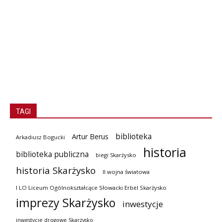
TAGI
biblioteka
Artur Berus
Arkadiusz Bogucki
historia
biblioteka publiczna
biegi Skarżysko
historia Skarżysko
II wojna światowa
I LO Liceum Ogólnokształcące Słowacki Erbel Skarżysko
imprezy Skarżysko
inwestycje
inwestycje drogowe Skarżysko