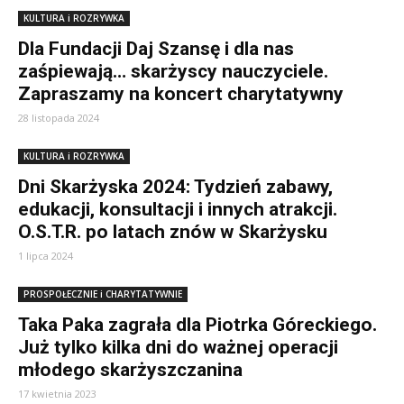
KULTURA i ROZRYWKA
Dla Fundacji Daj Szansę i dla nas
zaśpiewają… skarżyscy nauczyciele.
Zapraszamy na koncert charytatywny
28 listopada 2024
KULTURA i ROZRYWKA
Dni Skarżyska 2024: Tydzień zabawy,
edukacji, konsultacji i innych atrakcji.
O.S.T.R. po latach znów w Skarżysku
1 lipca 2024
PROSPOŁECZNIE i CHARYTATYWNIE
Taka Paka zagrała dla Piotrka Góreckiego.
Już tylko kilka dni do ważnej operacji
młodego skarżyszczanina
17 kwietnia 2023