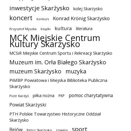
inwestycje Skarżysko
kolej Skarżysko
koncert
Konrad Krönig Skarżysko
konkurs
kultura
literatura
Krzysztof Myszka
książki
MCK Miejskie Centrum
Kultury Skarżysko
MCSiR Miejskie Centrum Sportu i Rekreacji Skarżysko
Muzeum im. Orła Białego Skarżysko
muzeum Skarżysko
muzyka
PiMBP Powiatowa i Miejska Biblioteka Publiczna
Skarżysko
pomoc charytatywna
piłka nożna
PKP
Piotr Kardyś
Powiat Skarżyski
PTH Polskie Towarzystwo Historyczne Oddział
Skarżysko
sport
Rejów
Retro Skarżysko
rowery