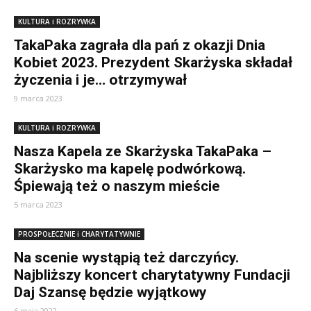
KULTURA i ROZRYWKA
TakaPaka zagrała dla pań z okazji Dnia
Kobiet 2023. Prezydent Skarżyska składał
życzenia i je… otrzymywał
9 marca 2023
KULTURA i ROZRYWKA
Nasza Kapela ze Skarżyska TakaPaka –
Skarżysko ma kapelę podwórkową.
Śpiewają też o naszym mieście
5 marca 2023
PROSPOŁECZNIE i CHARYTATYWNIE
Na scenie wystąpią też darczyńcy.
Najbliższy koncert charytatywny Fundacji
Daj Szansę będzie wyjątkowy
6 maja 2022