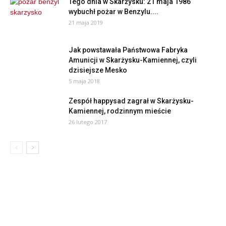
Tego dnia w Skarżysku: 21 maja 1986
wybuchł pożar w Benzylu....
21 maja 2019
Jak powstawała Państwowa Fabryka
Amunicji w Skarżysku-Kamiennej, czyli
dzisiejsze Mesko
5 maja 2018
Zespół happysad zagrał w Skarżysku-
Kamiennej, rodzinnym mieście
26 lutego 2017