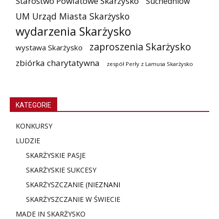
Starostwo Powiatowe Skarżysko
Suchedniów
UM Urząd Miasta Skarżysko
wydarzenia Skarżysko
zaproszenia Skarżysko
wystawa Skarżysko
zbiórka charytatywna
zespół Perły z Lamusa Skarżysko
KATEGORIE
KONKURSY
LUDZIE
SKARŻYSKIE PASJE
SKARŻYSKIE SUKCESY
SKARŻYSZCZANIE (NIE
ZNANI
SKARŻYSZCZANIE W ŚWIECIE
MADE IN SKARŻYSKO