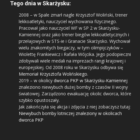
Tego dnia w Skarżysku:
2008
– w Spale zmarł nagle Krzysztof Woliński, trener
lekkoatletyki, nauczyciel wychowania fizycznego.
Pracował jako nauczyciel WF w SP 2 w Skarżysku-
Kamiennej oraz jako trener biegów lekkoatletycznych i
przełajowych w STS-ie i Granacie Skarżysko. Wychował
wielu znakomitych biegaczy, w tym olimpijczyków –
Wiolettę Frankiewicz i Rafała Wójcika. Jego podopieczni
zdobywali wiele medali na imprezach rangi krajowej i
europejskiej. Od 2008 roku w Skarżysku odbywa się
Memoriał Krzysztofa Wolińskiego
.
2019
– w okolicy
dworca PKP w Skarżysku-Kamiennej
znaleziono niewybuch dużej bomby z czasów II wojny
światowej. Zarządzono ewakuację okolic dworca, które
szybko opustoszały.
Jak zakończyła się akcja i zdjęcia z niej zobaczysz tutaj:
Niewybuch bomby lotniczej znaleziony w okolicach
dworca PKP