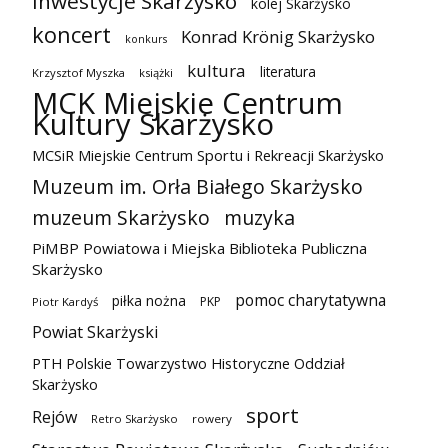
inwestycje Skarżysko
kolej Skarżysko
koncert
Konrad Krönig Skarżysko
konkurs
kultura
literatura
Krzysztof Myszka
książki
MCK Miejskie Centrum
Kultury Skarżysko
MCSiR Miejskie Centrum Sportu i Rekreacji Skarżysko
Muzeum im. Orła Białego Skarżysko
muzeum Skarżysko
muzyka
PiMBP Powiatowa i Miejska Biblioteka Publiczna
Skarżysko
pomoc charytatywna
piłka nożna
PKP
Piotr Kardyś
Powiat Skarżyski
PTH Polskie Towarzystwo Historyczne Oddział
Skarżysko
sport
Rejów
Retro Skarżysko
rowery