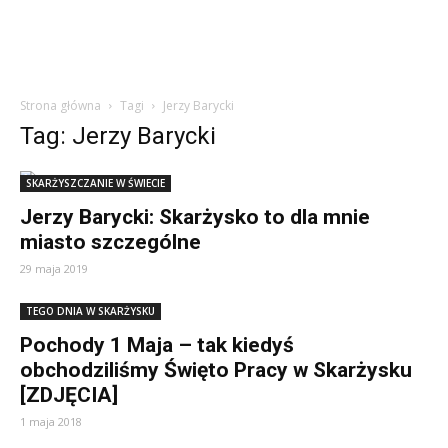
Strona główna
Tagi
Jerzy Barycki
Tag: Jerzy Barycki
SKARŻYSZCZANIE W ŚWIECIE
Jerzy Barycki: Skarżysko to dla mnie
miasto szczególne
29 maja 2019
TEGO DNIA W SKARŻYSKU
Pochody 1 Maja – tak kiedyś
obchodziliśmy Święto Pracy w Skarżysku
[ZDJĘCIA]
1 maja 2018