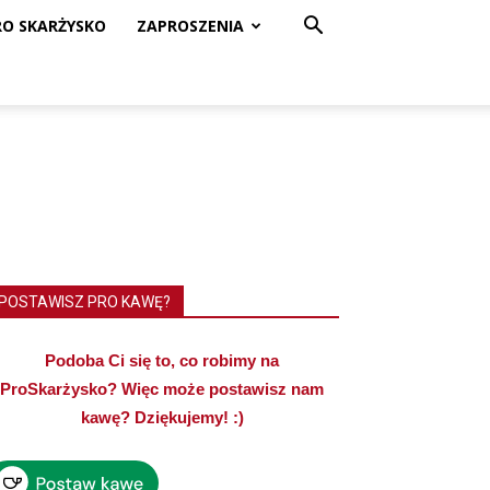
RO SKARŻYSKO
ZAPROSZENIA
POSTAWISZ PRO KAWĘ?
Podoba Ci się to, co robimy na
ProSkarżysko? Więc może postawisz nam
kawę? Dziękujemy! :)