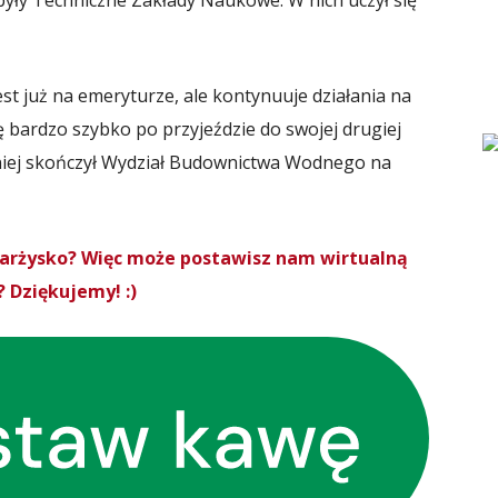
yły Techniczne Zakłady Naukowe. W nich uczył się
st już na emeryturze, ale kontynuuje działania na
ę bardzo szybko po przyjeździe do swojej drugiej
eśniej skończył Wydział Budownictwa Wodnego na
Skarżysko? Więc może postawisz nam wirtualną
 Dziękujemy! :)