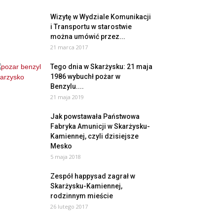
Wizytę w Wydziale Komunikacji
i Transportu w starostwie
można umówić przez...
21 marca 2017
Tego dnia w Skarżysku: 21 maja
1986 wybuchł pożar w
Benzylu....
21 maja 2019
Jak powstawała Państwowa
Fabryka Amunicji w Skarżysku-
Kamiennej, czyli dzisiejsze
Mesko
5 maja 2018
Zespół happysad zagrał w
Skarżysku-Kamiennej,
rodzinnym mieście
26 lutego 2017