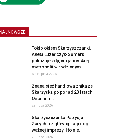
NAJNOWSZE
Tokio okiem Skarżyszczanki.
Aneta Luzeńczyk-Somers
pokazuje zdjęcia japońskiej
metropolii w rodzinnym...
6 sierpnia 2026
Znana sieć handlowa znika ze
Skarżyska po ponad 20 latach.
Ostatnim...
29 lipca 2026
Skarżyszczanka Patrycja
Zarychta z główną nagrodą
ważnej imprezy. I to nie...
28 lipca 2026