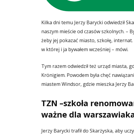
Kilka dni temu Jerzy Barycki odwiedził S
naszym mieście od czasów szkolnych. – By
żeby jej pokazać miasto, szkołę, internat.
w której i ja bywałem wcześniej – mówi.
Tym razem odwiedził też urząd miasta, g
Krönigiem. Powodem była chęć nawiązan
miastem Windsor, gdzie mieszka Jerzy Bar
TZN –szkoła renomowan
ważne dla warszawiak
Jerzy Barycki trafił do Skarżyska, aby u