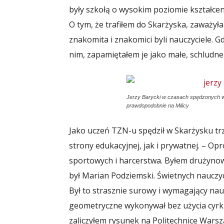
były szkołą o wysokim poziomie kształceni
O tym, że trafiłem do Skarżyska, zaważyła
znakomita i znakomici byli nauczyciele. G
nim, zapamiętałem je jako małe, schludne
Jerzy Barycki w czasach spędzonych w S
prawdopodobnie na Milicy
Jako uczeń TZN-u spędził w Skarżysku trz
strony edukacyjnej, jak i prywatnej. – Op
sportowych i harcerstwa. Byłem drużyn
był Marian Podziemski. Świetnych nauczyci
Był to strasznie surowy i wymagający nau
geometryczne wykonywał bez użycia cyrkla c
zaliczyłem rysunek na Politechnice Warsz