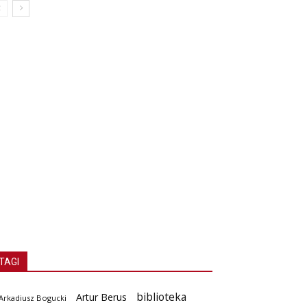
TAGI
biblioteka
Artur Berus
Arkadiusz Bogucki