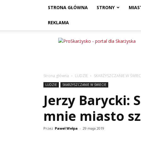
STRONA GŁÓWNA
STRONY
MIAS
REKLAMA
ProSkarżysko
Strona główna
LUDZIE
SKARŻYSZCZANIE W ŚWIEC
LUDZIE
SKARŻYSZCZANIE W ŚWIECIE
Jerzy Barycki: 
mnie miasto s
Przez
Paweł Wełpa
-
29 maja 2019