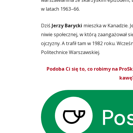
warszawianina ze skarżyskim epizodem, b
w latach 1963–66.
Dziś
Jerzy Barycki
mieszka w Kanadzie. Je
niwie społecznej, w którą zaangażował si
ojczyzny. A trafił tam w 1982 roku. Wcz
Politechnice Warszawskiej.
Podoba Ci się to, co robimy na Pro
kawę?