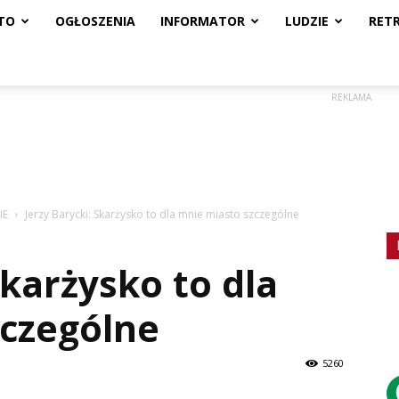
TO
OGŁOSZENIA
INFORMATOR
LUDZIE
RET
REKLAMA
IE
Jerzy Barycki: Skarżysko to dla mnie miasto szczególne
Skarżysko to dla
zczególne
5260