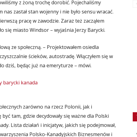
owiliśmy z żoną trochę dorobić. Pojechaliśmy
m nas zastał stan wojenny i nie było sensu wracać.
ierwszą pracę w zawodzie. Zaraz też zacząłem
 się miasto Windsor – wyjaśnia Jerzy Barycki.
ową ze społeczną. – Projektowałem osiedla
zyszczalnie ścieków, autostradę. Włączyłem się w
do dziś, będąc już na emeryturze – mówi.
społecznych zarówno na rzecz Polonii, jak i
ę być tam, gdzie decydowały się ważne dla Polski
dy. Lista działań i inicjatyw, jakich się podejmował,
Stowarzyszenia Polsko-Kanadyjskich Biznesmenów i