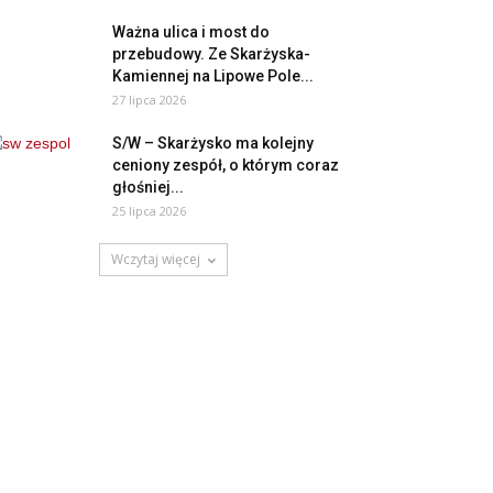
Ważna ulica i most do
przebudowy. Ze Skarżyska-
Kamiennej na Lipowe Pole...
27 lipca 2026
S/W – Skarżysko ma kolejny
ceniony zespół, o którym coraz
głośniej...
25 lipca 2026
Wczytaj więcej