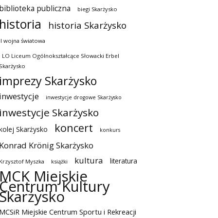
biblioteka publiczna
biegi Skarżysko
historia
historia Skarżysko
II wojna światowa
I LO Liceum Ogólnokształcące Słowacki Erbel
Skarżysko
imprezy Skarżysko
inwestycje
inwestycje drogowe Skarżysko
inwestycje Skarżysko
koncert
kolej Skarżysko
konkurs
Konrad Krönig Skarżysko
kultura
literatura
Krzysztof Myszka
książki
MCK Miejskie
Centrum Kultury
Skarżysko
MCSiR Miejskie Centrum Sportu i Rekreacji