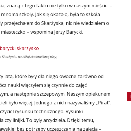
a, znaną z tego faktu nie tylko w naszym mieście. –
 renoma szkoły. Jak się okazało, była to szkoła
dy przejechałem do Skarżyska, nic nie wiedziałem o
 miasteczko – wspomina Jerzy Barycki.
karżysku na bliżej nieokreślonej ulicy,
y lata, które były dla niego owocne zarówno od
rócz nauki włączyłem się czynnie do zajęć
owym, a następnie szczepowym. Naszym opiekunem
eli było więcej. Jednego z nich nazywaliśmy „Pirat”.
czyciel rysunku technicznego. Rysunki
zy linijki. To były arcydzieła. Dzięki temu,
awskiej bez potrzeby uczęszczania na zajęcia –