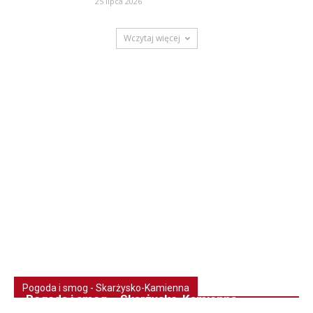
25 lipca 2026
Wczytaj więcej
Pogoda i smog - Skarżysko-Kamienna
Pogoda i smog – Skarżysko-Kamienna