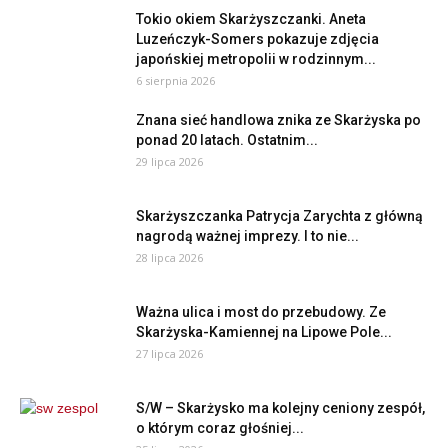
Tokio okiem Skarżyszczanki. Aneta
Luzeńczyk-Somers pokazuje zdjęcia
japońskiej metropolii w rodzinnym...
6 sierpnia 2026
Znana sieć handlowa znika ze Skarżyska po
ponad 20 latach. Ostatnim...
29 lipca 2026
Skarżyszczanka Patrycja Zarychta z główną
nagrodą ważnej imprezy. I to nie...
28 lipca 2026
Ważna ulica i most do przebudowy. Ze
Skarżyska-Kamiennej na Lipowe Pole...
27 lipca 2026
S/W – Skarżysko ma kolejny ceniony zespół,
o którym coraz głośniej...