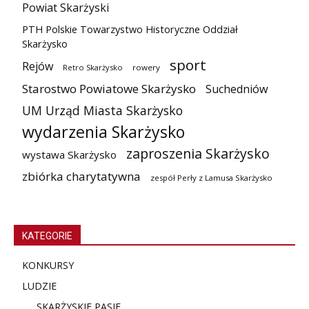
Powiat Skarżyski
PTH Polskie Towarzystwo Historyczne Oddział
Skarżysko
sport
Rejów
Retro Skarżysko
rowery
Starostwo Powiatowe Skarżysko
Suchedniów
UM Urząd Miasta Skarżysko
wydarzenia Skarżysko
zaproszenia Skarżysko
wystawa Skarżysko
zbiórka charytatywna
zespół Perły z Lamusa Skarżysko
KATEGORIE
KONKURSY
LUDZIE
SKARŻYSKIE PASJE