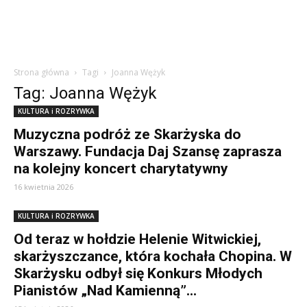
Strona główna
Tagi
Joanna Wężyk
Tag: Joanna Wężyk
KULTURA i ROZRYWKA
Muzyczna podróż ze Skarżyska do
Warszawy. Fundacja Daj Szansę zaprasza
na kolejny koncert charytatywny
16 kwietnia 2026
KULTURA i ROZRYWKA
Od teraz w hołdzie Helenie Witwickiej,
skarżyszczance, która kochała Chopina. W
Skarżysku odbył się Konkurs Młodych
Pianistów „Nad Kamienną”...