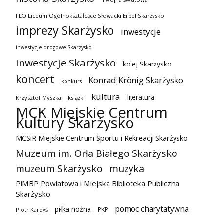
I LO Liceum Ogólnokształcące Słowacki Erbel Skarżysko
imprezy Skarżysko
inwestycje
inwestycje drogowe Skarżysko
inwestycje Skarżysko
kolej Skarżysko
koncert
Konrad Krönig Skarżysko
konkurs
kultura
literatura
Krzysztof Myszka
książki
MCK Miejskie Centrum
Kultury Skarżysko
MCSiR Miejskie Centrum Sportu i Rekreacji Skarżysko
Muzeum im. Orła Białego Skarżysko
muzeum Skarżysko
muzyka
PiMBP Powiatowa i Miejska Biblioteka Publiczna
Skarżysko
pomoc charytatywna
piłka nożna
PKP
Piotr Kardyś