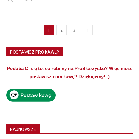
1
2
3
POSTAWISZ PRO KAWĘ?
Podoba Ci się to, co robimy na ProSkarżysko? Więc może
postawisz nam kawę? Dziękujemy! :)
NAJNOWSZE