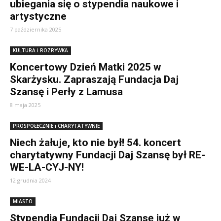
ubiegania się o stypendia naukowe i
artystyczne
7 października 2025
KULTURA i ROZRYWKA
Koncertowy Dzień Matki 2025 w
Skarżysku. Zapraszają Fundacja Daj
Szansę i Perły z Lamusa
8 maja 2025
PROSPOŁECZNIE i CHARYTATYWNIE
Niech żałuje, kto nie był! 54. koncert
charytatywny Fundacji Daj Szansę był RE-
WE-LA-CYJ-NY!
12 grudnia 2024
MIASTO
Stypendia Fundacji Daj Szansę już w