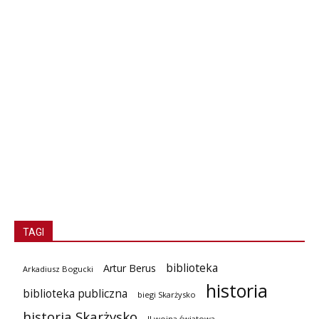
TAGI
biblioteka
Artur Berus
Arkadiusz Bogucki
historia
biblioteka publiczna
biegi Skarżysko
historia Skarżysko
II wojna światowa