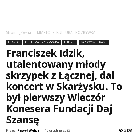
Strona główna
MIASTO
KULTURA i ROZRYWKA
MIASTO
KULTURA i ROZRYWKA
LUDZIE
SKARŻYSKIE PASJE
Franciszek Idzik,
utalentowany młody
skrzypek z Łącznej, dał
koncert w Skarżysku. To
był pierwszy Wieczór
Konesera Fundacji Daj
Szansę
Przez
Paweł Wełpa
-
16 grudnia 2023
3108