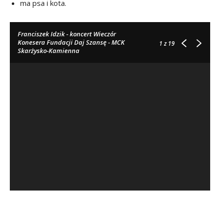
ma psa i kota.
Franciszek Idzik - koncert Wieczór
Konesera Fundacji Daj Szansę - MCK
1
z 19
Skarżysko-Kamienna