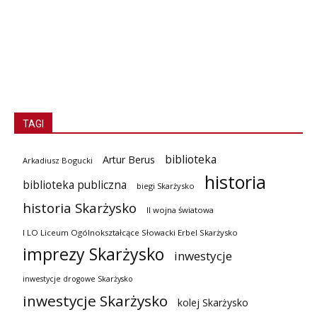
TAGI
biblioteka
Artur Berus
Arkadiusz Bogucki
historia
biblioteka publiczna
biegi Skarżysko
historia Skarżysko
II wojna światowa
I LO Liceum Ogólnokształcące Słowacki Erbel Skarżysko
imprezy Skarżysko
inwestycje
inwestycje drogowe Skarżysko
inwestycje Skarżysko
kolej Skarżysko