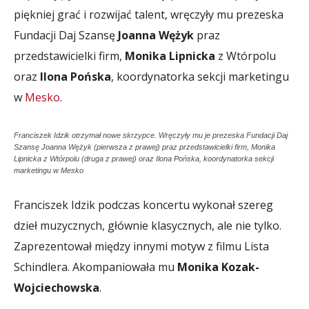
piękniej grać i rozwijać talent, wręczyły mu prezeska
Fundacji Daj Szansę
Joanna Wężyk
praz
przedstawicielki firm,
Monika Lipnicka
z Wtórpolu
oraz
Ilona Pońska
, koordynatorka sekcji marketingu
w
Mesko
.
Franciszek Idzik otrzymał nowe skrzypce. Wręczyły mu je prezeska Fundacji Daj
Szansę Joanna Wężyk (pierwsza z prawej) praz przedstawicielki firm, Monika
Lipnicka z Wtórpolu (druga z prawej) oraz Ilona Pońska, koordynatorka sekcji
marketingu w Mesko
Franciszek Idzik podczas koncertu wykonał szereg
dzieł muzycznych, głównie klasycznych, ale nie tylko.
Zaprezentował między innymi motyw z filmu Lista
Schindlera. Akompaniowała mu
Monika Kozak-
Wojciechowska
.