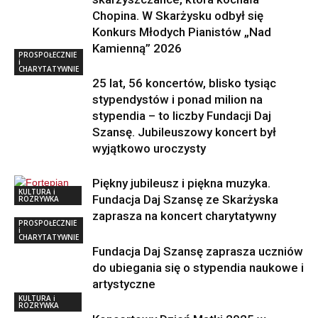
Chopina. W Skarżysku odbył się
Konkurs Młodych Pianistów „Nad
Kamienną” 2026
PROSPOŁECZNIE
i
CHARYTATYWNIE
25 lat, 56 koncertów, blisko tysiąc
stypendystów i ponad milion na
stypendia – to liczby Fundacji Daj
Szansę. Jubileuszowy koncert był
wyjątkowo uroczysty
Piękny jubileusz i piękna muzyka.
KULTURA i
Fundacja Daj Szansę ze Skarżyska
ROZRYWKA
zaprasza na koncert charytatywny
PROSPOŁECZNIE
i
CHARYTATYWNIE
Fundacja Daj Szansę zaprasza uczniów
do ubiegania się o stypendia naukowe i
artystyczne
KULTURA i
ROZRYWKA