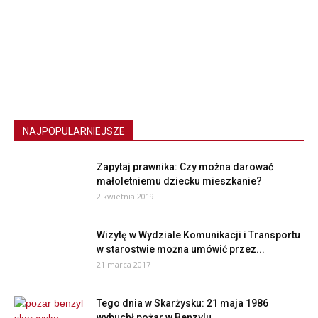
NAJPOPULARNIEJSZE
Zapytaj prawnika: Czy można darować
małoletniemu dziecku mieszkanie?
2 kwietnia 2019
Wizytę w Wydziale Komunikacji i Transportu
w starostwie można umówić przez...
21 marca 2017
Tego dnia w Skarżysku: 21 maja 1986
wybuchł pożar w Benzylu....