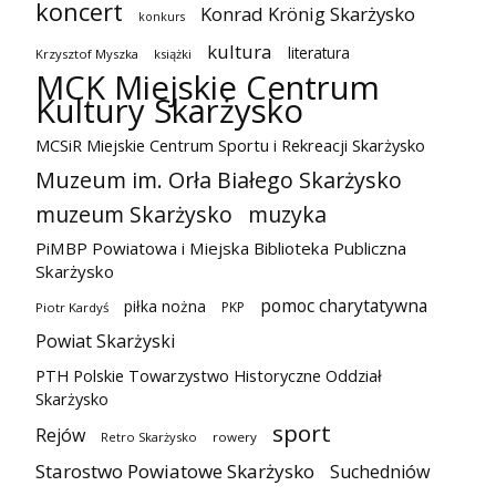
koncert
Konrad Krönig Skarżysko
konkurs
kultura
literatura
Krzysztof Myszka
książki
MCK Miejskie Centrum
Kultury Skarżysko
MCSiR Miejskie Centrum Sportu i Rekreacji Skarżysko
Muzeum im. Orła Białego Skarżysko
muzeum Skarżysko
muzyka
PiMBP Powiatowa i Miejska Biblioteka Publiczna
Skarżysko
pomoc charytatywna
piłka nożna
PKP
Piotr Kardyś
Powiat Skarżyski
PTH Polskie Towarzystwo Historyczne Oddział
Skarżysko
sport
Rejów
Retro Skarżysko
rowery
Starostwo Powiatowe Skarżysko
Suchedniów