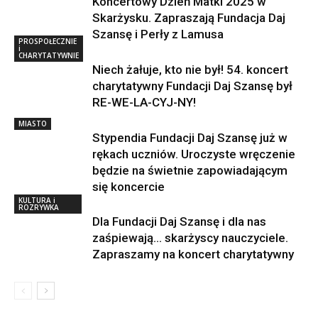
Koncertowy Dzień Matki 2025 w
Skarżysku. Zapraszają Fundacja Daj
Szansę i Perły z Lamusa
PROSPOŁECZNIE
i
CHARYTATYWNIE
Niech żałuje, kto nie był! 54. koncert
charytatywny Fundacji Daj Szansę był
RE-WE-LA-CYJ-NY!
MIASTO
Stypendia Fundacji Daj Szansę już w
rękach uczniów. Uroczyste wręczenie
będzie na świetnie zapowiadającym
się koncercie
KULTURA i
ROZRYWKA
Dla Fundacji Daj Szansę i dla nas
zaśpiewają… skarżyscy nauczyciele.
Zapraszamy na koncert charytatywny