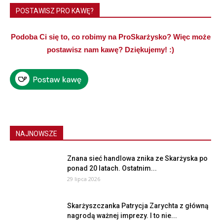
POSTAWISZ PRO KAWĘ?
Podoba Ci się to, co robimy na ProSkarżysko? Więc może
postawisz nam kawę? Dziękujemy! :)
NAJNOWSZE
Znana sieć handlowa znika ze Skarżyska po
ponad 20 latach. Ostatnim...
29 lipca 2026
Skarżyszczanka Patrycja Zarychta z główną
nagrodą ważnej imprezy. I to nie...