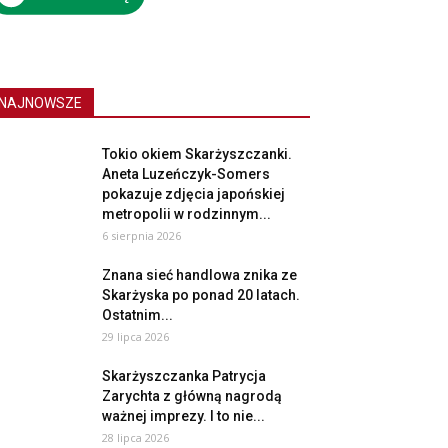
NAJNOWSZE
Tokio okiem Skarżyszczanki.
Aneta Luzeńczyk-Somers
pokazuje zdjęcia japońskiej
metropolii w rodzinnym...
6 sierpnia 2026
Znana sieć handlowa znika ze
Skarżyska po ponad 20 latach.
Ostatnim...
29 lipca 2026
Skarżyszczanka Patrycja
Zarychta z główną nagrodą
ważnej imprezy. I to nie...
28 lipca 2026