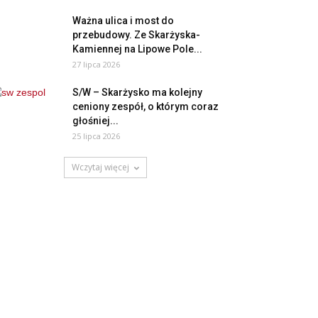
Ważna ulica i most do
przebudowy. Ze Skarżyska-
Kamiennej na Lipowe Pole...
27 lipca 2026
S/W – Skarżysko ma kolejny
ceniony zespół, o którym coraz
głośniej...
25 lipca 2026
Wczytaj więcej