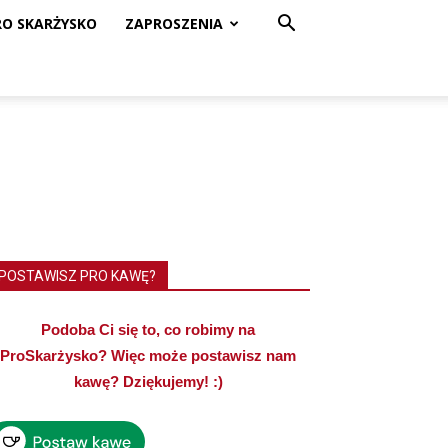
RO SKARŻYSKO
ZAPROSZENIA
POSTAWISZ PRO KAWĘ?
Podoba Ci się to, co robimy na
ProSkarżysko? Więc może postawisz nam
kawę? Dziękujemy! :)