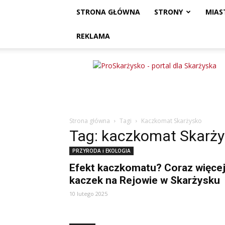
STRONA GŁÓWNA
STRONY
MIAS
REKLAMA
ProSkarżysko
Strona główna
Tagi
Kaczkomat Skarżysko
Tag: kaczkomat Skarż
PRZYRODA i EKOLOGIA
Efekt kaczkomatu? Coraz więce
kaczek na Rejowie w Skarżysku
10 lutego 2025