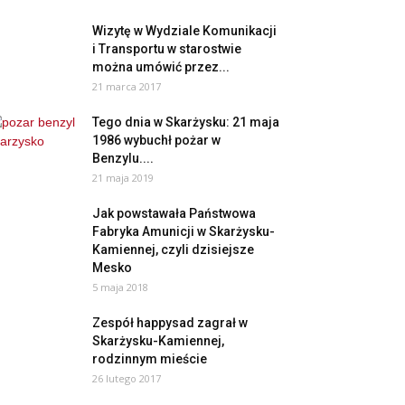
Wizytę w Wydziale Komunikacji
i Transportu w starostwie
można umówić przez...
21 marca 2017
Tego dnia w Skarżysku: 21 maja
1986 wybuchł pożar w
Benzylu....
21 maja 2019
Jak powstawała Państwowa
Fabryka Amunicji w Skarżysku-
Kamiennej, czyli dzisiejsze
Mesko
5 maja 2018
Zespół happysad zagrał w
Skarżysku-Kamiennej,
rodzinnym mieście
26 lutego 2017