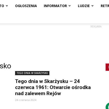
TO
OGŁOSZENIA
INFORMATOR
LUDZIE
RET
REKLAMA
ysko
TEGO DNIA W SKARŻYSKU
j
Tego dnia w Skarżysku – 24
czerwca 1961: Otwarcie ośrodka
nad zalewem Rejów
24 czerwca 2024