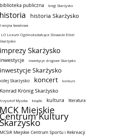
biblioteka publiczna
biegi Skarżysko
historia
historia Skarżysko
II wojna światowa
I LO Liceum Ogólnokształcące Słowacki Erbel
Skarżysko
imprezy Skarżysko
inwestycje
inwestycje drogowe Skarżysko
inwestycje Skarżysko
koncert
kolej Skarżysko
konkurs
Konrad Krönig Skarżysko
kultura
literatura
Krzysztof Myszka
książki
MCK Miejskie
Centrum Kultury
Skarżysko
MCSiR Miejskie Centrum Sportu i Rekreacji