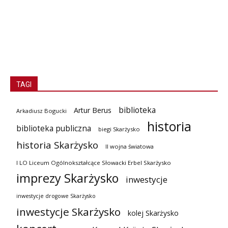
TAGI
biblioteka
Artur Berus
Arkadiusz Bogucki
historia
biblioteka publiczna
biegi Skarżysko
historia Skarżysko
II wojna światowa
I LO Liceum Ogólnokształcące Słowacki Erbel Skarżysko
imprezy Skarżysko
inwestycje
inwestycje drogowe Skarżysko
inwestycje Skarżysko
kolej Skarżysko