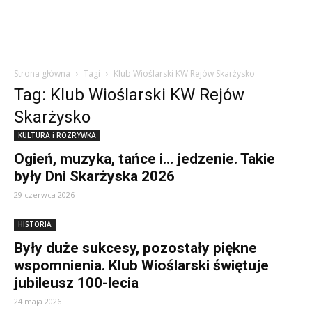
Strona główna
Tagi
Klub Wioślarski KW Rejów Skarżysko
Tag: Klub Wioślarski KW Rejów
Skarżysko
KULTURA i ROZRYWKA
Ogień, muzyka, tańce i… jedzenie. Takie
były Dni Skarżyska 2026
29 czerwca 2026
HISTORIA
Były duże sukcesy, pozostały piękne
wspomnienia. Klub Wioślarski świętuje
jubileusz 100-lecia
24 maja 2026