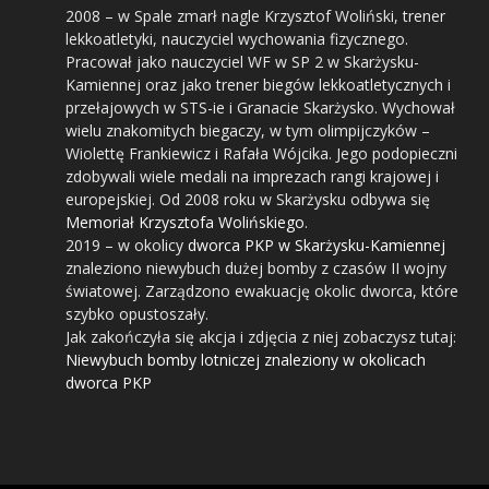
2008
– w Spale zmarł nagle Krzysztof Woliński, trener
lekkoatletyki, nauczyciel wychowania fizycznego.
Pracował jako nauczyciel WF w SP 2 w Skarżysku-
Kamiennej oraz jako trener biegów lekkoatletycznych i
przełajowych w STS-ie i Granacie Skarżysko. Wychował
wielu znakomitych biegaczy, w tym olimpijczyków –
Wiolettę Frankiewicz i Rafała Wójcika. Jego podopieczni
zdobywali wiele medali na imprezach rangi krajowej i
europejskiej. Od 2008 roku w Skarżysku odbywa się
Memoriał Krzysztofa Wolińskiego
.
2019
– w okolicy
dworca PKP w Skarżysku-Kamiennej
znaleziono niewybuch dużej bomby z czasów II wojny
światowej. Zarządzono ewakuację okolic dworca, które
szybko opustoszały.
Jak zakończyła się akcja i zdjęcia z niej zobaczysz tutaj:
Niewybuch bomby lotniczej znaleziony w okolicach
dworca PKP