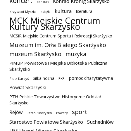
koncert
Konrad Krönig Skarżysko
konkurs
kultura
literatura
Krzysztof Myszka
książki
MCK Miejskie Centrum
Kultury Skarżysko
MCSiR Miejskie Centrum Sportu i Rekreacji Skarżysko
Muzeum im. Orła Białego Skarżysko
muzeum Skarżysko
muzyka
PiMBP Powiatowa i Miejska Biblioteka Publiczna
Skarżysko
pomoc charytatywna
piłka nożna
PKP
Piotr Kardyś
Powiat Skarżyski
PTH Polskie Towarzystwo Historyczne Oddział
Skarżysko
sport
Rejów
Retro Skarżysko
rowery
Starostwo Powiatowe Skarżysko
Suchedniów