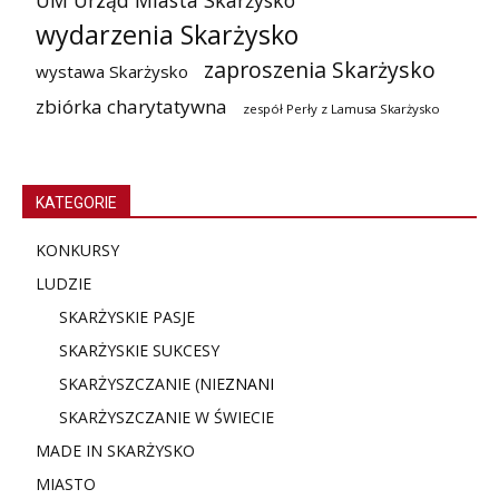
UM Urząd Miasta Skarżysko
wydarzenia Skarżysko
zaproszenia Skarżysko
wystawa Skarżysko
zbiórka charytatywna
zespół Perły z Lamusa Skarżysko
KATEGORIE
KONKURSY
LUDZIE
SKARŻYSKIE PASJE
SKARŻYSKIE SUKCESY
SKARŻYSZCZANIE (NIE
ZNANI
SKARŻYSZCZANIE W ŚWIECIE
MADE IN SKARŻYSKO
MIASTO