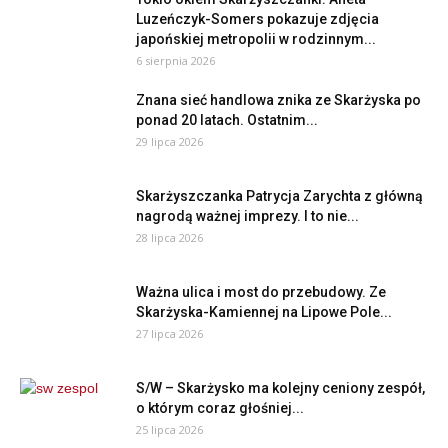
Luzeńczyk-Somers pokazuje zdjęcia
japońskiej metropolii w rodzinnym...
6 sierpnia 2026
Znana sieć handlowa znika ze Skarżyska po
ponad 20 latach. Ostatnim...
29 lipca 2026
Skarżyszczanka Patrycja Zarychta z główną
nagrodą ważnej imprezy. I to nie...
28 lipca 2026
Ważna ulica i most do przebudowy. Ze
Skarżyska-Kamiennej na Lipowe Pole...
27 lipca 2026
S/W – Skarżysko ma kolejny ceniony zespół,
o którym coraz głośniej...
25 lipca 2026