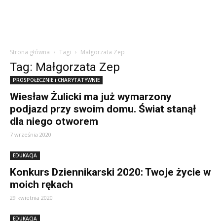
Strona główna
Tagi
Małgorzata Zep
Tag: Małgorzata Zep
PROSPOŁECZNIE i CHARYTATYWNIE
Wiesław Żulicki ma już wymarzony
podjazd przy swoim domu. Świat stanął
dla niego otworem
7 września 2020
EDUKACJA
Konkurs Dziennikarski 2020: Twoje życie w
moich rękach
29 kwietnia 2020
EDUKACJA