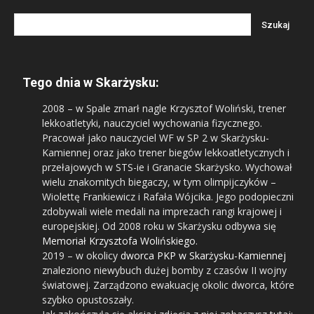
Tego dnia w Skarżysku:
2008
– w Spale zmarł nagle Krzysztof Woliński, trener
lekkoatletyki, nauczyciel wychowania fizycznego.
Pracował jako nauczyciel WF w SP 2 w Skarżysku-
Kamiennej oraz jako trener biegów lekkoatletycznych i
przełajowych w STS-ie i Granacie Skarżysko. Wychował
wielu znakomitych biegaczy, w tym olimpijczyków –
Wiolettę Frankiewicz i Rafała Wójcika. Jego podopieczni
zdobywali wiele medali na imprezach rangi krajowej i
europejskiej. Od 2008 roku w Skarżysku odbywa się
Memoriał Krzysztofa Wolińskiego
.
2019
– w okolicy
dworca PKP w Skarżysku-Kamiennej
znaleziono niewybuch dużej bomby z czasów II wojny
światowej. Zarządzono ewakuację okolic dworca, które
szybko opustoszały.