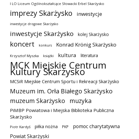
I LO Liceum Ogólnokształcące Słowacki Erbel Skarżysko
imprezy Skarżysko
inwestycje
inwestycje drogowe Skarżysko
inwestycje Skarżysko
kolej Skarżysko
koncert
Konrad Krönig Skarżysko
konkurs
kultura
literatura
Krzysztof Myszka
książki
MCK Miejskie Centrum
Kultury Skarżysko
MCSiR Miejskie Centrum Sportu i Rekreacji Skarżysko
Muzeum im. Orła Białego Skarżysko
muzeum Skarżysko
muzyka
PiMBP Powiatowa i Miejska Biblioteka Publiczna
Skarżysko
pomoc charytatywna
piłka nożna
PKP
Piotr Kardyś
Powiat Skarżyski