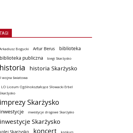
TAGI
biblioteka
Artur Berus
Arkadiusz Bogucki
biblioteka publiczna
biegi Skarżysko
historia
historia Skarżysko
II wojna światowa
I LO Liceum Ogólnokształcące Słowacki Erbel
Skarżysko
imprezy Skarżysko
inwestycje
inwestycje drogowe Skarżysko
inwestycje Skarżysko
koncert
kolej Skarżysko
konkurs