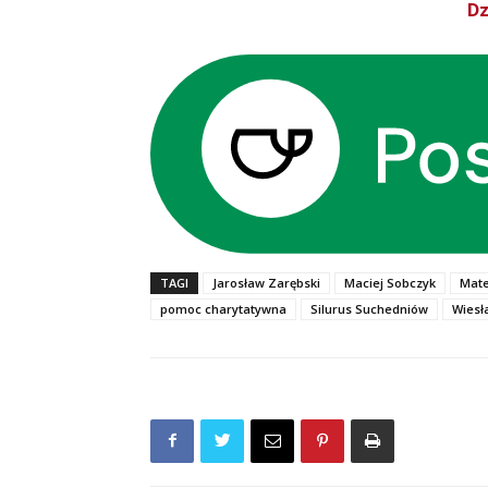
Dz
TAGI
Jarosław Zarębski
Maciej Sobczyk
Mate
pomoc charytatywna
Silurus Suchedniów
Wiesła