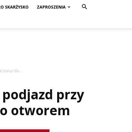
RO SKARŻYSKO
ZAPROSZENIA
stanął dla...
 podjazd przy
ego otworem