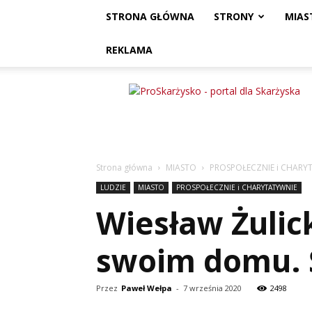
STRONA GŁÓWNA
STRONY
MIAS
REKLAMA
ProSkarżysko
Strona główna
MIASTO
PROSPOŁECZNIE i CHARY
LUDZIE
MIASTO
PROSPOŁECZNIE i CHARYTATYWNIE
Wiesław Żulic
swoim domu. Ś
Przez
Paweł Wełpa
-
7 września 2020
2498