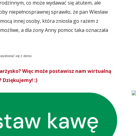
odzinnym, co może wydawać się atutem, ale
by niepełnosprawnej sprawiło, że pan Wiesław
mocą innej osoby, która zniosła go razem z
możliwe, a dla żony Anny pomoc taka oznaczała
y wydostać się z domu
Skarżysko? Więc może postawisz nam wirtualną
 Dziękujemy! :)