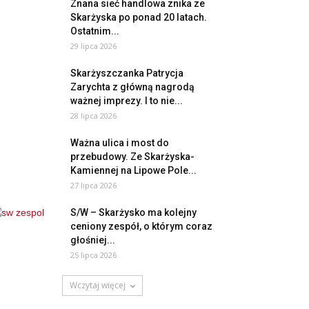
Znana sieć handlowa znika ze
Skarżyska po ponad 20 latach.
Ostatnim...
29 lipca 2026
Skarżyszczanka Patrycja
Zarychta z główną nagrodą
ważnej imprezy. I to nie...
28 lipca 2026
Ważna ulica i most do
przebudowy. Ze Skarżyska-
Kamiennej na Lipowe Pole...
27 lipca 2026
S/W – Skarżysko ma kolejny
ceniony zespół, o którym coraz
głośniej...
25 lipca 2026
Wczytaj więcej