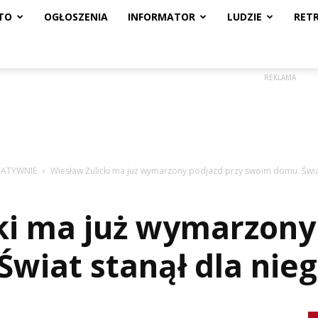
TO
OGŁOSZENIA
INFORMATOR
LUDZIE
RET
REKLAMA
TATYWNIE
Wiesław Żulicki ma już wymarzony podjazd przy swoim domu. Świat 
ki ma już wymarzony
wiat stanął dla ni