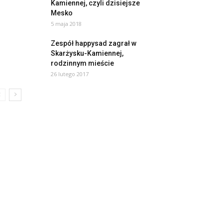
Kamiennej, czyli dzisiejsze
Mesko
5 maja 2018
Zespół happysad zagrał w
Skarżysku-Kamiennej,
rodzinnym mieście
26 lutego 2017