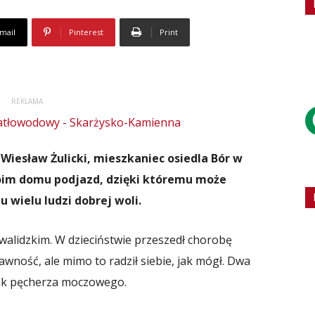
mail
Pinterest
Print
REKLAMA
Wiesław Żulicki, mieszkaniec osiedla Bór w
oim domu podjazd, dzięki któremu może
wielu ludzi dobrej woli.
walidzkim. W dzieciństwie przeszedł chorobę
wność, ale mimo to radził siebie, jak mógł. Dwa
rak pęcherza moczowego.