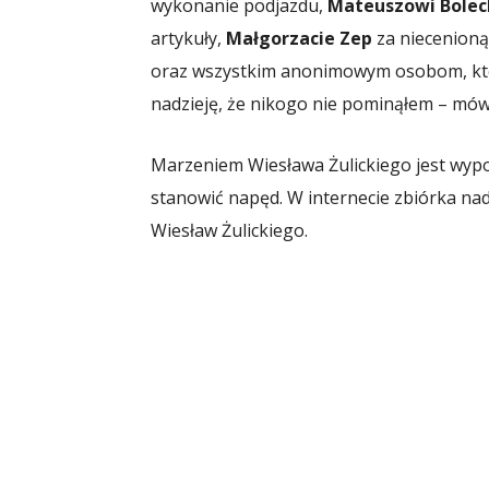
wykonanie podjazdu,
Mateuszowi Bole
artykuły,
Małgorzacie Zep
za niecenioną
oraz wszystkim anonimowym osobom, któ
nadzieję, że nikogo nie pominąłem – mówi
Marzeniem Wiesława Żulickiego jest wypo
stanowić napęd. W internecie zbiórka nad
Wiesław Żulickiego.