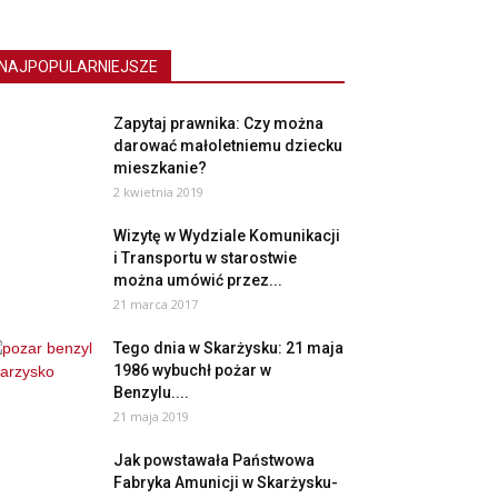
NAJPOPULARNIEJSZE
Zapytaj prawnika: Czy można
darować małoletniemu dziecku
mieszkanie?
2 kwietnia 2019
Wizytę w Wydziale Komunikacji
i Transportu w starostwie
można umówić przez...
21 marca 2017
Tego dnia w Skarżysku: 21 maja
1986 wybuchł pożar w
Benzylu....
21 maja 2019
Jak powstawała Państwowa
Fabryka Amunicji w Skarżysku-