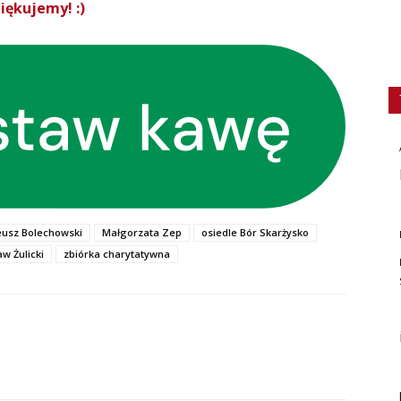
iękujemy! :)
usz Bolechowski
Małgorzata Zep
osiedle Bór Skarżysko
w Żulicki
zbiórka charytatywna