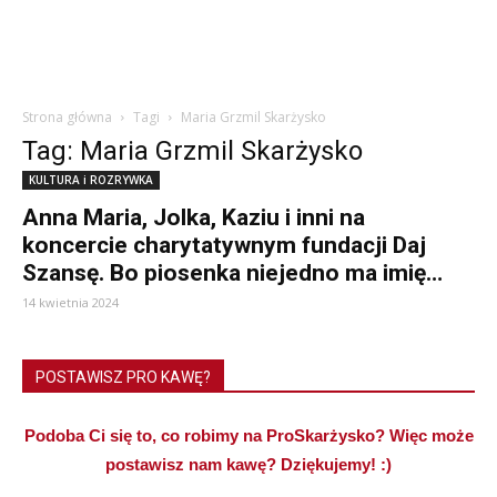
Strona główna
Tagi
Maria Grzmil Skarżysko
Tag: Maria Grzmil Skarżysko
KULTURA i ROZRYWKA
Anna Maria, Jolka, Kaziu i inni na
koncercie charytatywnym fundacji Daj
Szansę. Bo piosenka niejedno ma imię…
14 kwietnia 2024
POSTAWISZ PRO KAWĘ?
Podoba Ci się to, co robimy na ProSkarżysko? Więc może
postawisz nam kawę? Dziękujemy! :)