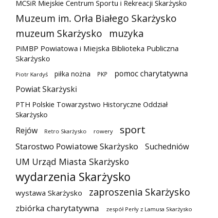
MCSiR Miejskie Centrum Sportu i Rekreacji Skarżysko
Muzeum im. Orła Białego Skarżysko
muzeum Skarżysko
muzyka
PiMBP Powiatowa i Miejska Biblioteka Publiczna
Skarżysko
pomoc charytatywna
piłka nożna
PKP
Piotr Kardyś
Powiat Skarżyski
PTH Polskie Towarzystwo Historyczne Oddział
Skarżysko
sport
Rejów
Retro Skarżysko
rowery
Starostwo Powiatowe Skarżysko
Suchedniów
UM Urząd Miasta Skarżysko
wydarzenia Skarżysko
zaproszenia Skarżysko
wystawa Skarżysko
zbiórka charytatywna
zespół Perły z Lamusa Skarżysko