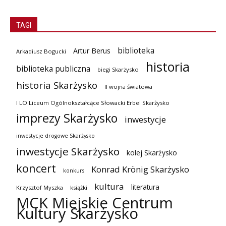
TAGI
biblioteka
Artur Berus
Arkadiusz Bogucki
historia
biblioteka publiczna
biegi Skarżysko
historia Skarżysko
II wojna światowa
I LO Liceum Ogólnokształcące Słowacki Erbel Skarżysko
imprezy Skarżysko
inwestycje
inwestycje drogowe Skarżysko
inwestycje Skarżysko
kolej Skarżysko
koncert
Konrad Krönig Skarżysko
konkurs
kultura
literatura
Krzysztof Myszka
książki
MCK Miejskie Centrum
Kultury Skarżysko