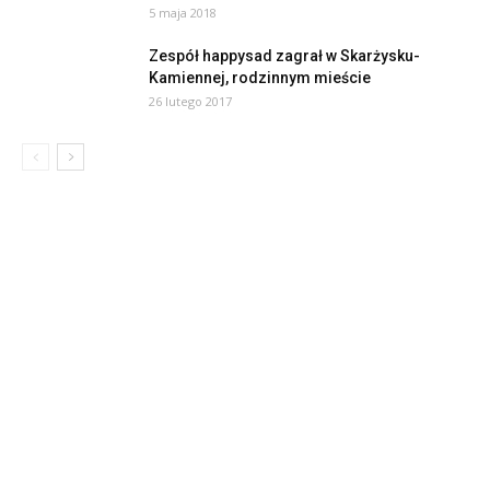
5 maja 2018
Zespół happysad zagrał w Skarżysku-
Kamiennej, rodzinnym mieście
26 lutego 2017