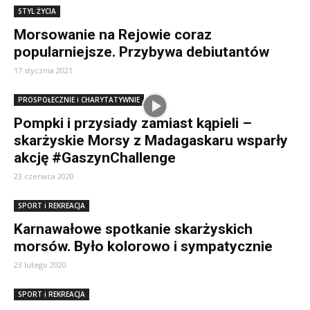
STYL ŻYCIA
Morsowanie na Rejowie coraz
popularniejsze. Przybywa debiutantów
17 stycznia 2021
PROSPOŁECZNIE i CHARYTATYWNIE
Pompki i przysiady zamiast kąpieli –
skarżyskie Morsy z Madagaskaru wsparły
akcję #GaszynChallenge
23 czerwca 2020
SPORT i REKREACJA
Karnawałowe spotkanie skarżyskich
morsów. Było kolorowo i sympatycznie
23 lutego 2020
SPORT i REKREACJA