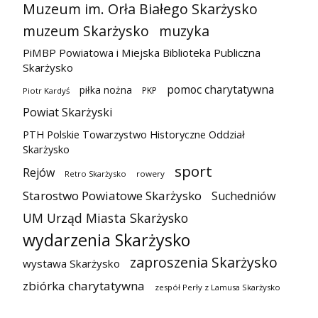
Muzeum im. Orła Białego Skarżysko
muzeum Skarżysko
muzyka
PiMBP Powiatowa i Miejska Biblioteka Publiczna
Skarżysko
pomoc charytatywna
piłka nożna
PKP
Piotr Kardyś
Powiat Skarżyski
PTH Polskie Towarzystwo Historyczne Oddział
Skarżysko
sport
Rejów
Retro Skarżysko
rowery
Starostwo Powiatowe Skarżysko
Suchedniów
UM Urząd Miasta Skarżysko
wydarzenia Skarżysko
zaproszenia Skarżysko
wystawa Skarżysko
zbiórka charytatywna
zespół Perły z Lamusa Skarżysko