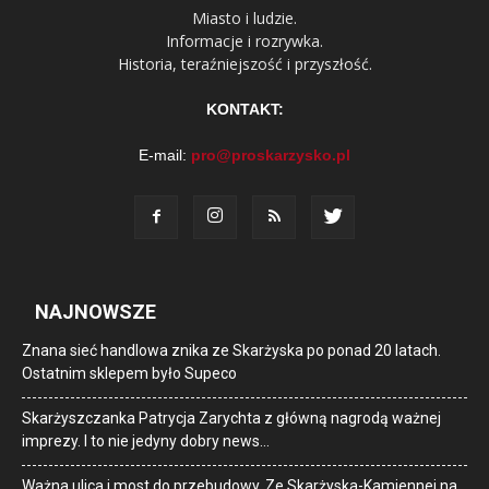
Miasto i ludzie.
Informacje i rozrywka.
Historia, teraźniejszość i przyszłość.
KONTAKT:
E-mail:
pro@proskarzysko.pl
NAJNOWSZE
Znana sieć handlowa znika ze Skarżyska po ponad 20 latach.
Ostatnim sklepem było Supeco
Skarżyszczanka Patrycja Zarychta z główną nagrodą ważnej
imprezy. I to nie jedyny dobry news…
Ważna ulica i most do przebudowy. Ze Skarżyska-Kamiennej na