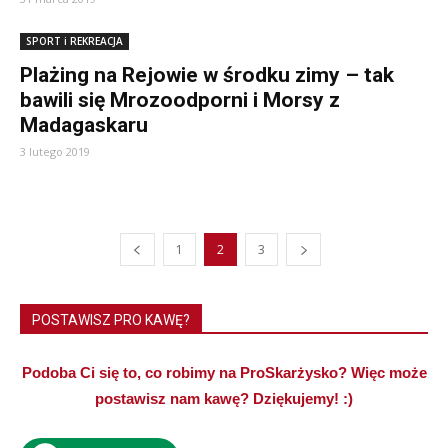
SPORT i REKREACJA
Plażing na Rejowie w środku zimy – tak
bawili się Mrozoodporni i Morsy z
Madagaskaru
3 lutego 2019
1
2
3
POSTAWISZ PRO KAWĘ?
Podoba Ci się to, co robimy na ProSkarżysko? Więc może
postawisz nam kawę? Dziękujemy! :)