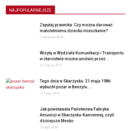
NAJPOPULARNIEJSZE
Zapytaj prawnika: Czy można darować
małoletniemu dziecku mieszkanie?
2 kwietnia 2019
Wizytę w Wydziale Komunikacji i Transportu
w starostwie można umówić przez...
21 marca 2017
Tego dnia w Skarżysku: 21 maja 1986
wybuchł pożar w Benzylu....
21 maja 2019
Jak powstawała Państwowa Fabryka
Amunicji w Skarżysku-Kamiennej, czyli
dzisiejsze Mesko
5 maja 2018