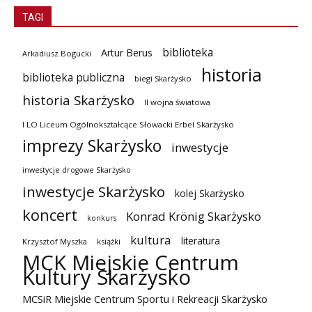
TAGI
biblioteka
Artur Berus
Arkadiusz Bogucki
historia
biblioteka publiczna
biegi Skarżysko
historia Skarżysko
II wojna światowa
I LO Liceum Ogólnokształcące Słowacki Erbel Skarżysko
imprezy Skarżysko
inwestycje
inwestycje drogowe Skarżysko
inwestycje Skarżysko
kolej Skarżysko
koncert
Konrad Krönig Skarżysko
konkurs
kultura
literatura
Krzysztof Myszka
książki
MCK Miejskie Centrum
Kultury Skarżysko
MCSiR Miejskie Centrum Sportu i Rekreacji Skarżysko