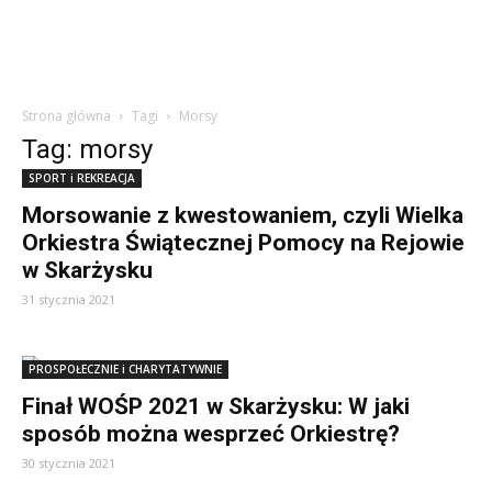
Strona główna
Tagi
Morsy
Tag: morsy
SPORT i REKREACJA
Morsowanie z kwestowaniem, czyli Wielka
Orkiestra Świątecznej Pomocy na Rejowie
w Skarżysku
31 stycznia 2021
PROSPOŁECZNIE i CHARYTATYWNIE
Finał WOŚP 2021 w Skarżysku: W jaki
sposób można wesprzeć Orkiestrę?
30 stycznia 2021