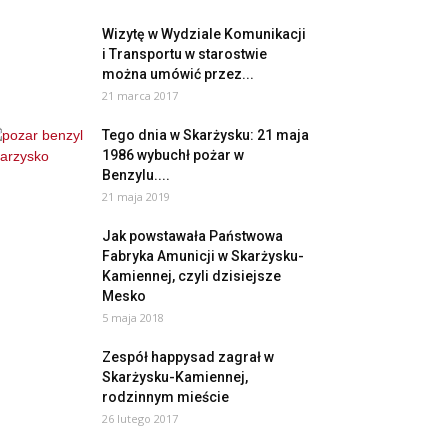
Wizytę w Wydziale Komunikacji
i Transportu w starostwie
można umówić przez...
21 marca 2017
Tego dnia w Skarżysku: 21 maja
1986 wybuchł pożar w
Benzylu....
21 maja 2019
Jak powstawała Państwowa
Fabryka Amunicji w Skarżysku-
Kamiennej, czyli dzisiejsze
Mesko
5 maja 2018
Zespół happysad zagrał w
Skarżysku-Kamiennej,
rodzinnym mieście
26 lutego 2017