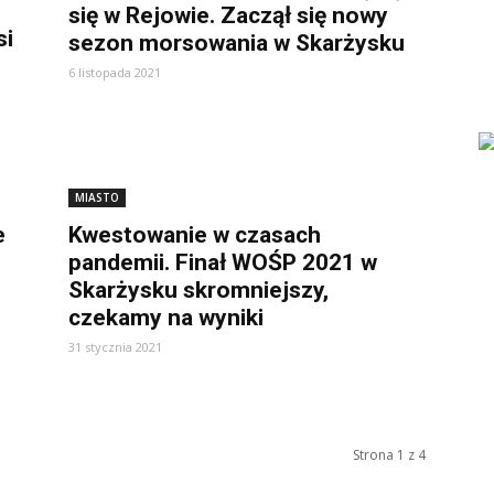
się w Rejowie. Zaczął się nowy
si
sezon morsowania w Skarżysku
6 listopada 2021
MIASTO
e
Kwestowanie w czasach
pandemii. Finał WOŚP 2021 w
Skarżysku skromniejszy,
czekamy na wyniki
31 stycznia 2021
Strona 1 z 4