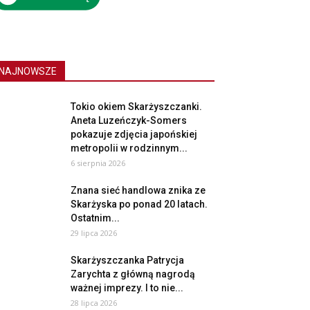
NAJNOWSZE
Tokio okiem Skarżyszczanki.
Aneta Luzeńczyk-Somers
pokazuje zdjęcia japońskiej
metropolii w rodzinnym...
6 sierpnia 2026
Znana sieć handlowa znika ze
Skarżyska po ponad 20 latach.
Ostatnim...
29 lipca 2026
Skarżyszczanka Patrycja
Zarychta z główną nagrodą
ważnej imprezy. I to nie...
28 lipca 2026