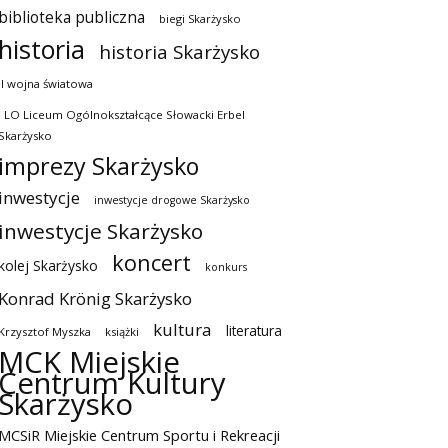
biblioteka publiczna
biegi Skarżysko
historia
historia Skarżysko
II wojna światowa
I LO Liceum Ogólnokształcące Słowacki Erbel
Skarżysko
imprezy Skarżysko
inwestycje
inwestycje drogowe Skarżysko
inwestycje Skarżysko
koncert
kolej Skarżysko
konkurs
Konrad Krönig Skarżysko
kultura
literatura
Krzysztof Myszka
książki
MCK Miejskie
Centrum Kultury
Skarżysko
MCSiR Miejskie Centrum Sportu i Rekreacji