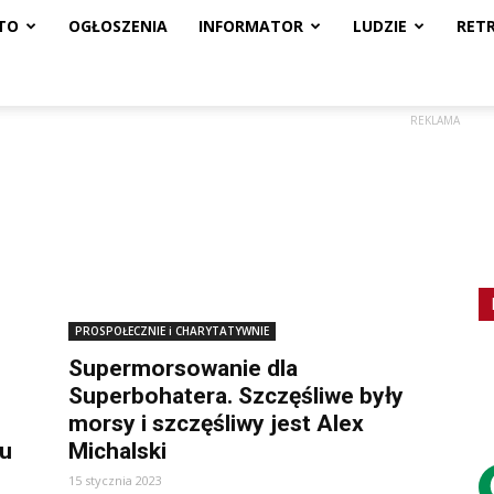
TO
OGŁOSZENIA
INFORMATOR
LUDZIE
RET
REKLAMA
PROSPOŁECZNIE i CHARYTATYWNIE
Supermorsowanie dla
Superbohatera. Szczęśliwe były
morsy i szczęśliwy jest Alex
ku
Michalski
15 stycznia 2023