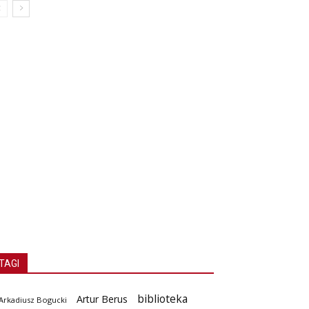
TAGI
biblioteka
Artur Berus
Arkadiusz Bogucki