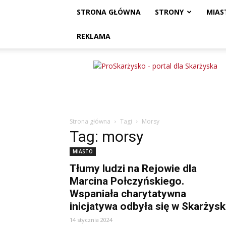
STRONA GŁÓWNA
STRONY
MIAS
REKLAMA
ProSkarżysko
Strona główna
Tagi
Morsy
Tag: morsy
MIASTO
Tłumy ludzi na Rejowie dla
Marcina Połczyńskiego.
Wspaniała charytatywna
inicjatywa odbyła się w Skarżys
14 stycznia 2024