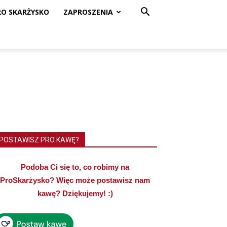
RO SKARŻYSKO
ZAPROSZENIA
POSTAWISZ PRO KAWĘ?
Podoba Ci się to, co robimy na
ProSkarżysko? Więc może postawisz nam
kawę? Dziękujemy! :)