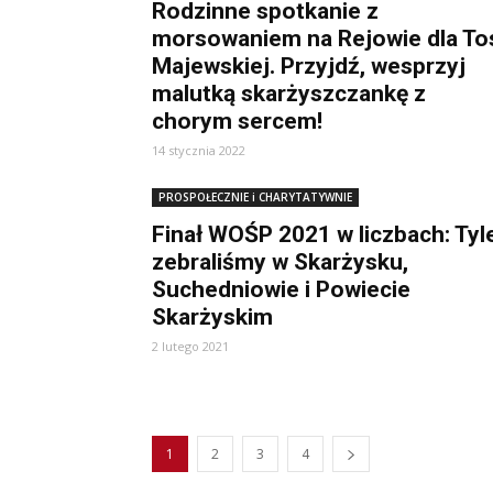
Rodzinne spotkanie z
morsowaniem na Rejowie dla To
Majewskiej. Przyjdź, wesprzyj
malutką skarżyszczankę z
chorym sercem!
14 stycznia 2022
PROSPOŁECZNIE i CHARYTATYWNIE
Finał WOŚP 2021 w liczbach: Tyl
zebraliśmy w Skarżysku,
Suchedniowie i Powiecie
Skarżyskim
2 lutego 2021
1
2
3
4