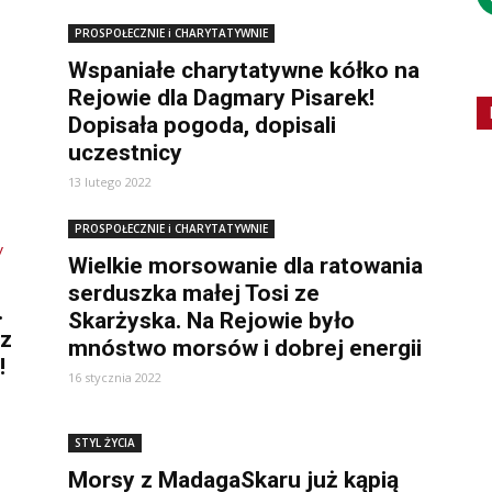
PROSPOŁECZNIE i CHARYTATYWNIE
Wspaniałe charytatywne kółko na
Rejowie dla Dagmary Pisarek!
Dopisała pogoda, dopisali
uczestnicy
13 lutego 2022
PROSPOŁECZNIE i CHARYTATYWNIE
Wielkie morsowanie dla ratowania
serduszka małej Tosi ze
.
Skarżyska. Na Rejowie było
sz
mnóstwo morsów i dobrej energii
!
16 stycznia 2022
STYL ŻYCIA
Morsy z MadagaSkaru już kąpią