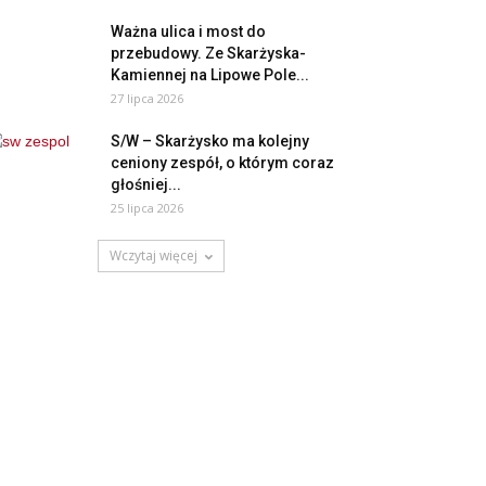
Ważna ulica i most do
przebudowy. Ze Skarżyska-
Kamiennej na Lipowe Pole...
27 lipca 2026
S/W – Skarżysko ma kolejny
ceniony zespół, o którym coraz
głośniej...
25 lipca 2026
Wczytaj więcej