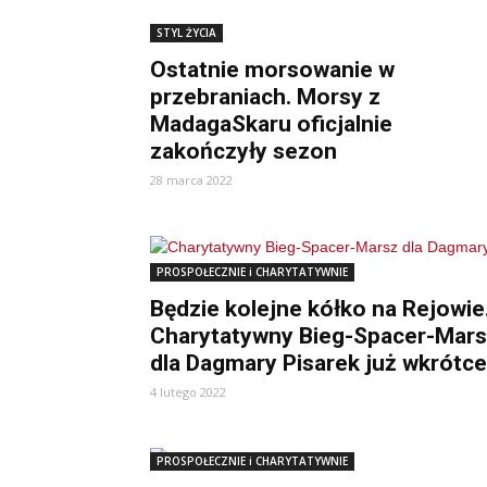
STYL ŻYCIA
Ostatnie morsowanie w
przebraniach. Morsy z
MadagaSkaru oficjalnie
zakończyły sezon
28 marca 2022
PROSPOŁECZNIE i CHARYTATYWNIE
Będzie kolejne kółko na Rejowie
Charytatywny Bieg-Spacer-Mar
dla Dagmary Pisarek już wkrótce
4 lutego 2022
PROSPOŁECZNIE i CHARYTATYWNIE