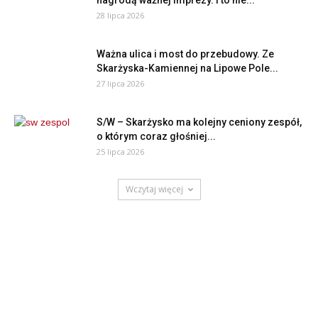
nagrodą ważnej imprezy. I to nie...
28 lipca 2026
Ważna ulica i most do przebudowy. Ze
Skarżyska-Kamiennej na Lipowe Pole...
27 lipca 2026
S/W – Skarżysko ma kolejny ceniony zespół,
o którym coraz głośniej...
25 lipca 2026
Wczytaj więcej