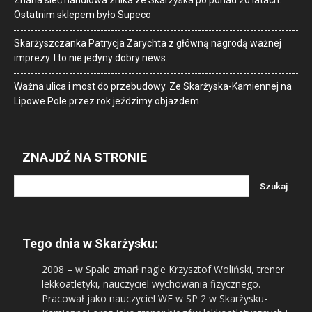
Znana sieć handlowa znika ze Skarżyska po ponad 20 latach.
Ostatnim sklepem było Supeco
Skarżyszczanka Patrycja Zarychta z główną nagrodą ważnej
imprezy. I to nie jedyny dobry news…
Ważna ulica i most do przebudowy. Ze Skarżyska-Kamiennej na
Lipowe Pole przez rok jeździmy objazdem
ZNAJDŹ NA STRONIE
Tego dnia w Skarżysku:
2008
– w Spale zmarł nagle Krzysztof Woliński, trener
lekkoatletyki, nauczyciel wychowania fizycznego.
Pracował jako nauczyciel WF w SP 2 w Skarżysku-