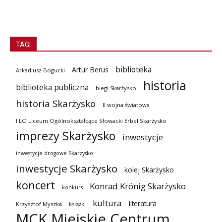
TAGI
biblioteka
Artur Berus
Arkadiusz Bogucki
historia
biblioteka publiczna
biegi Skarżysko
historia Skarżysko
II wojna światowa
I LO Liceum Ogólnokształcące Słowacki Erbel Skarżysko
imprezy Skarżysko
inwestycje
inwestycje drogowe Skarżysko
inwestycje Skarżysko
kolej Skarżysko
koncert
Konrad Krönig Skarżysko
konkurs
kultura
literatura
Krzysztof Myszka
książki
MCK Miejskie Centrum