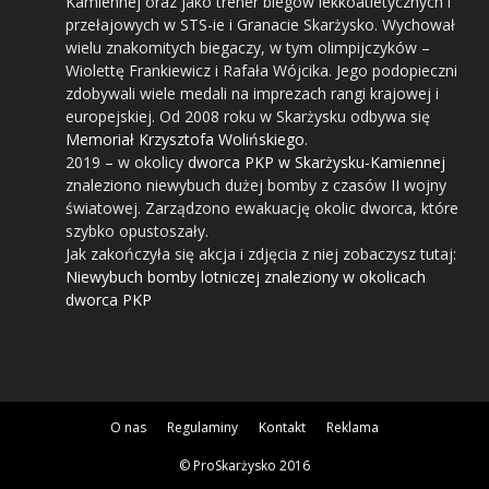
Kamiennej oraz jako trener biegów lekkoatletycznych i
przełajowych w STS-ie i Granacie Skarżysko. Wychował
wielu znakomitych biegaczy, w tym olimpijczyków –
Wiolettę Frankiewicz i Rafała Wójcika. Jego podopieczni
zdobywali wiele medali na imprezach rangi krajowej i
europejskiej. Od 2008 roku w Skarżysku odbywa się
Memoriał Krzysztofa Wolińskiego
.
2019
– w okolicy
dworca PKP w Skarżysku-Kamiennej
znaleziono niewybuch dużej bomby z czasów II wojny
światowej. Zarządzono ewakuację okolic dworca, które
szybko opustoszały.
Jak zakończyła się akcja i zdjęcia z niej zobaczysz tutaj:
Niewybuch bomby lotniczej znaleziony w okolicach
dworca PKP
O nas
Regulaminy
Kontakt
Reklama
© ProSkarżysko 2016