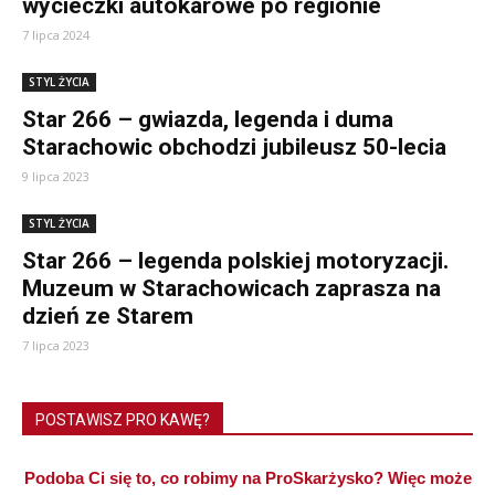
wycieczki autokarowe po regionie
7 lipca 2024
STYL ŻYCIA
Star 266 – gwiazda, legenda i duma
Starachowic obchodzi jubileusz 50-lecia
9 lipca 2023
STYL ŻYCIA
Star 266 – legenda polskiej motoryzacji.
Muzeum w Starachowicach zaprasza na
dzień ze Starem
7 lipca 2023
POSTAWISZ PRO KAWĘ?
Podoba Ci się to, co robimy na ProSkarżysko? Więc może