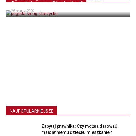
Pogoda i smog – Skarżysko-Kamienna
26 marca 2020
NAJPOPULARNIEJSZE
Zapytaj prawnika: Czy można darować
małoletniemu dziecku mieszkanie?