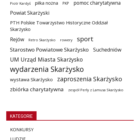
pomoc charytatywna
piłka nożna
PKP
Piotr Kardyś
Powiat Skarżyski
PTH Polskie Towarzystwo Historyczne Oddział
Skarżysko
sport
Rejów
Retro Skarżysko
rowery
Starostwo Powiatowe Skarżysko
Suchedniów
UM Urząd Miasta Skarżysko
wydarzenia Skarżysko
zaproszenia Skarżysko
wystawa Skarżysko
zbiórka charytatywna
zespół Perły z Lamusa Skarżysko
KATEGORIE
KONKURSY
LUDZIE