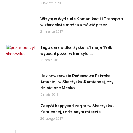
2 kwietnia 2019
Wizytę w Wydziale Komunikacji i Transportu
w starostwie można umówić przez...
21 marca 2017
Tego dnia w Skarżysku: 21 maja 1986
wybuchł pożar w Benzylu....
21 maja 2019
Jak powstawała Państwowa Fabryka
Amunicji w Skarżysku-Kamiennej, czyli
dzisiejsze Mesko
5 maja 2018
Zespół happysad zagrał w Skarżysku-
Kamiennej, rodzinnym mieście
26 lutego 2017