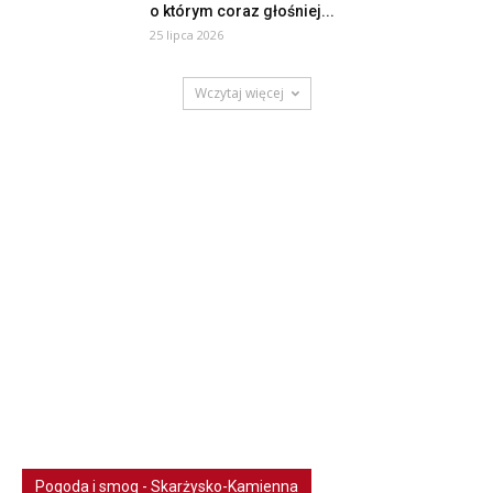
o którym coraz głośniej...
25 lipca 2026
Wczytaj więcej
Pogoda i smog - Skarżysko-Kamienna