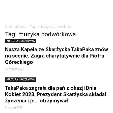
Strona główna
Tagi
Muzyka podwórkowa
Tag: muzyka podwórkowa
KULTURA i ROZRYWKA
Nasza Kapela ze Skarżyska TakaPaka znów
na scenie. Zagra charytatywnie dla Piotra
Góreckiego
30 marca 2023
KULTURA i ROZRYWKA
TakaPaka zagrała dla pań z okazji Dnia
Kobiet 2023. Prezydent Skarżyska składał
życzenia i je… otrzymywał
9 marca 2023