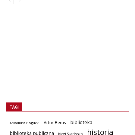
TAGI
biblioteka
Artur Berus
Arkadiusz Bogucki
historia
biblioteka publiczna
biegi Skarżysko