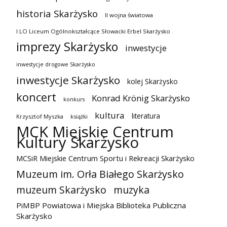
historia Skarżysko
II wojna światowa
I LO Liceum Ogólnokształcące Słowacki Erbel Skarżysko
imprezy Skarżysko
inwestycje
inwestycje drogowe Skarżysko
inwestycje Skarżysko
kolej Skarżysko
koncert
Konrad Krönig Skarżysko
konkurs
kultura
literatura
Krzysztof Myszka
książki
MCK Miejskie Centrum
Kultury Skarżysko
MCSiR Miejskie Centrum Sportu i Rekreacji Skarżysko
Muzeum im. Orła Białego Skarżysko
muzeum Skarżysko
muzyka
PiMBP Powiatowa i Miejska Biblioteka Publiczna
Skarżysko