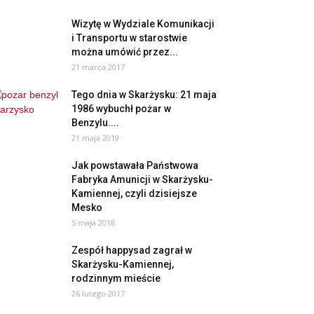
Wizytę w Wydziale Komunikacji
i Transportu w starostwie
można umówić przez...
21 marca 2017
Tego dnia w Skarżysku: 21 maja
1986 wybuchł pożar w
Benzylu....
21 maja 2019
Jak powstawała Państwowa
Fabryka Amunicji w Skarżysku-
Kamiennej, czyli dzisiejsze
Mesko
5 maja 2018
Zespół happysad zagrał w
Skarżysku-Kamiennej,
rodzinnym mieście
26 lutego 2017