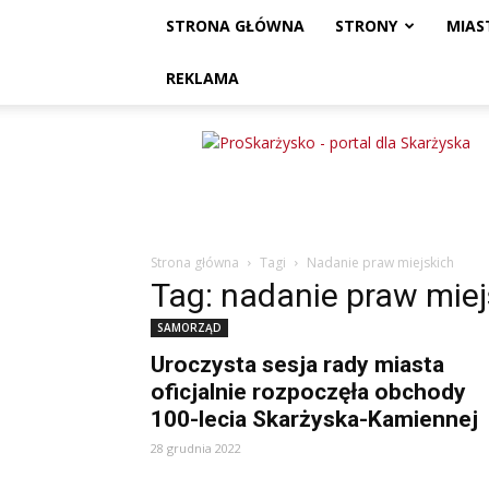
STRONA GŁÓWNA
STRONY
MIAS
REKLAMA
ProSkarżysko
Strona główna
Tagi
Nadanie praw miejskich
Tag: nadanie praw miej
SAMORZĄD
Uroczysta sesja rady miasta
oficjalnie rozpoczęła obchody
100-lecia Skarżyska-Kamiennej
28 grudnia 2022