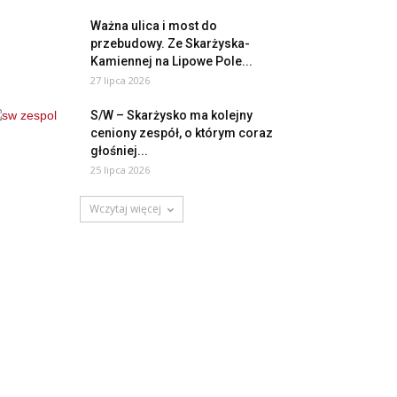
Ważna ulica i most do
przebudowy. Ze Skarżyska-
Kamiennej na Lipowe Pole...
27 lipca 2026
S/W – Skarżysko ma kolejny
ceniony zespół, o którym coraz
głośniej...
25 lipca 2026
Wczytaj więcej