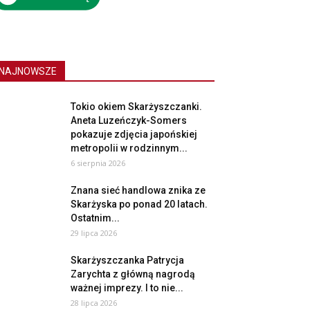
NAJNOWSZE
Tokio okiem Skarżyszczanki.
Aneta Luzeńczyk-Somers
pokazuje zdjęcia japońskiej
metropolii w rodzinnym...
6 sierpnia 2026
Znana sieć handlowa znika ze
Skarżyska po ponad 20 latach.
Ostatnim...
29 lipca 2026
Skarżyszczanka Patrycja
Zarychta z główną nagrodą
ważnej imprezy. I to nie...
28 lipca 2026