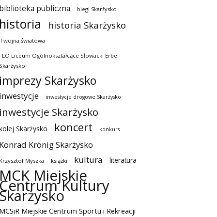
biblioteka publiczna
biegi Skarżysko
historia
historia Skarżysko
II wojna światowa
I LO Liceum Ogólnokształcące Słowacki Erbel
Skarżysko
imprezy Skarżysko
inwestycje
inwestycje drogowe Skarżysko
inwestycje Skarżysko
koncert
kolej Skarżysko
konkurs
Konrad Krönig Skarżysko
kultura
literatura
Krzysztof Myszka
książki
MCK Miejskie
Centrum Kultury
Skarżysko
MCSiR Miejskie Centrum Sportu i Rekreacji