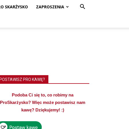
RO SKARŻYSKO
ZAPROSZENIA
POSTAWISZ PRO KAWĘ?
Podoba Ci się to, co robimy na
ProSkarżysko? Więc może postawisz nam
kawę? Dziękujemy! :)