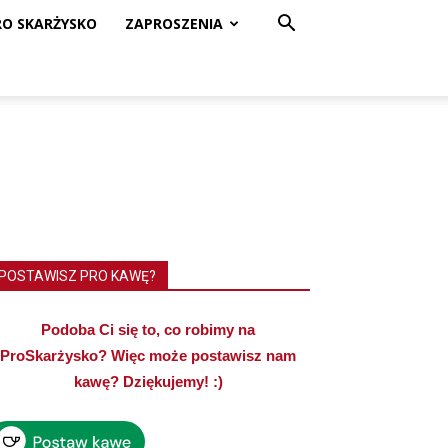
RO SKARŻYSKO
ZAPROSZENIA
POSTAWISZ PRO KAWĘ?
Podoba Ci się to, co robimy na
ProSkarżysko? Więc może postawisz nam
kawę? Dziękujemy! :)