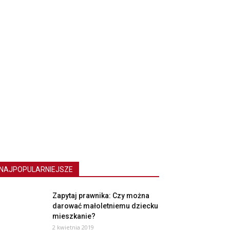
NAJPOPULARNIEJSZE
Zapytaj prawnika: Czy można
darować małoletniemu dziecku
mieszkanie?
2 kwietnia 2019