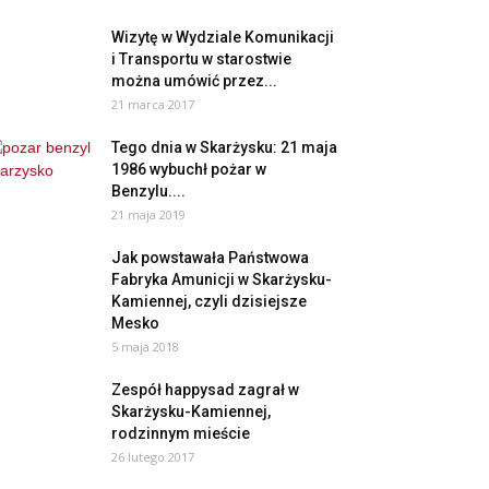
Wizytę w Wydziale Komunikacji
i Transportu w starostwie
można umówić przez...
21 marca 2017
Tego dnia w Skarżysku: 21 maja
1986 wybuchł pożar w
Benzylu....
21 maja 2019
Jak powstawała Państwowa
Fabryka Amunicji w Skarżysku-
Kamiennej, czyli dzisiejsze
Mesko
5 maja 2018
Zespół happysad zagrał w
Skarżysku-Kamiennej,
rodzinnym mieście
26 lutego 2017