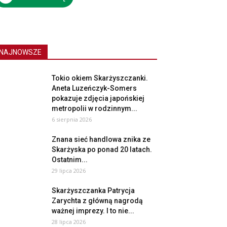
NAJNOWSZE
Tokio okiem Skarżyszczanki.
Aneta Luzeńczyk-Somers
pokazuje zdjęcia japońskiej
metropolii w rodzinnym...
6 sierpnia 2026
Znana sieć handlowa znika ze
Skarżyska po ponad 20 latach.
Ostatnim...
29 lipca 2026
Skarżyszczanka Patrycja
Zarychta z główną nagrodą
ważnej imprezy. I to nie...
28 lipca 2026