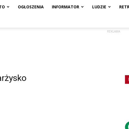
TO
OGŁOSZENIA
INFORMATOR
LUDZIE
RET
REKLAMA
arżysko