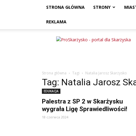
STRONA GŁÓWNA
STRONY
MIAS
REKLAMA
ProSkarżysko
Strona główna
Tagi
Natalia Jarosz Skarżysko
Tag: Natalia Jarosz Sk
EDUKACJA
Palestra z SP 2 w Skarżysku
wygrała Ligę Sprawiedliwości!
18 czerwca 2024