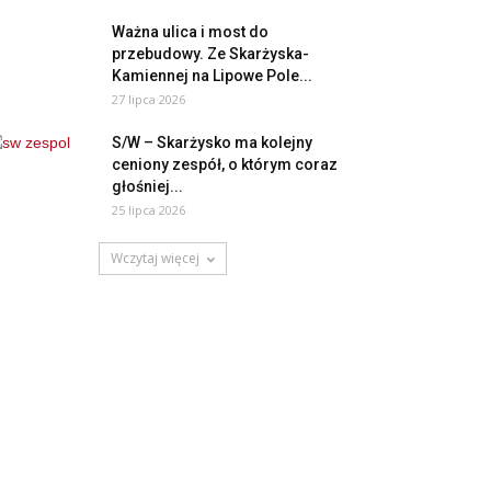
Ważna ulica i most do
przebudowy. Ze Skarżyska-
Kamiennej na Lipowe Pole...
27 lipca 2026
S/W – Skarżysko ma kolejny
ceniony zespół, o którym coraz
głośniej...
25 lipca 2026
Wczytaj więcej