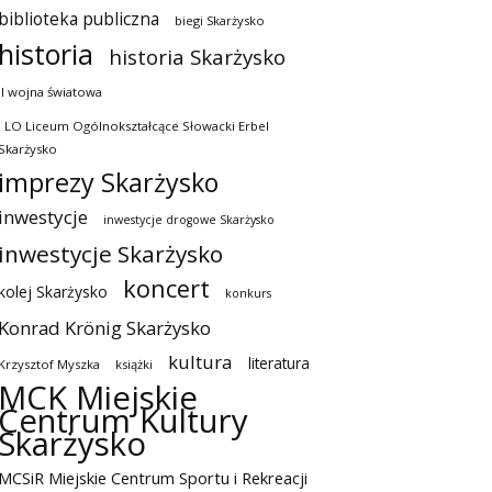
biblioteka publiczna
biegi Skarżysko
historia
historia Skarżysko
II wojna światowa
I LO Liceum Ogólnokształcące Słowacki Erbel
Skarżysko
imprezy Skarżysko
inwestycje
inwestycje drogowe Skarżysko
inwestycje Skarżysko
koncert
kolej Skarżysko
konkurs
Konrad Krönig Skarżysko
kultura
literatura
Krzysztof Myszka
książki
MCK Miejskie
Centrum Kultury
Skarżysko
MCSiR Miejskie Centrum Sportu i Rekreacji