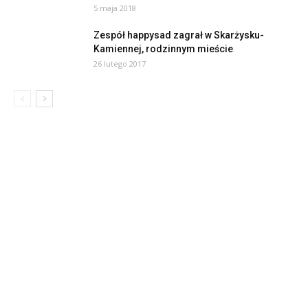
5 maja 2018
Zespół happysad zagrał w Skarżysku-
Kamiennej, rodzinnym mieście
26 lutego 2017