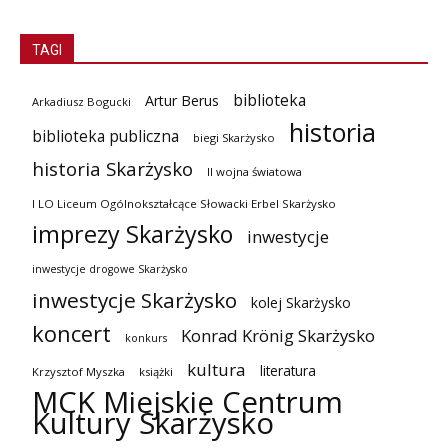
TAGI
biblioteka
Artur Berus
Arkadiusz Bogucki
historia
biblioteka publiczna
biegi Skarżysko
historia Skarżysko
II wojna światowa
I LO Liceum Ogólnokształcące Słowacki Erbel Skarżysko
imprezy Skarżysko
inwestycje
inwestycje drogowe Skarżysko
inwestycje Skarżysko
kolej Skarżysko
koncert
Konrad Krönig Skarżysko
konkurs
kultura
literatura
Krzysztof Myszka
książki
MCK Miejskie Centrum
Kultury Skarżysko