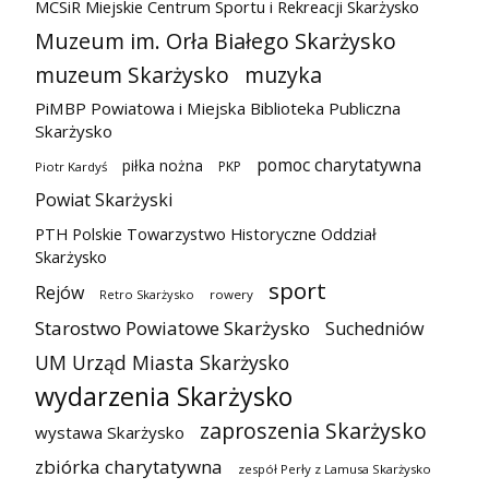
MCSiR Miejskie Centrum Sportu i Rekreacji Skarżysko
Muzeum im. Orła Białego Skarżysko
muzeum Skarżysko
muzyka
PiMBP Powiatowa i Miejska Biblioteka Publiczna
Skarżysko
pomoc charytatywna
piłka nożna
PKP
Piotr Kardyś
Powiat Skarżyski
PTH Polskie Towarzystwo Historyczne Oddział
Skarżysko
sport
Rejów
Retro Skarżysko
rowery
Starostwo Powiatowe Skarżysko
Suchedniów
UM Urząd Miasta Skarżysko
wydarzenia Skarżysko
zaproszenia Skarżysko
wystawa Skarżysko
zbiórka charytatywna
zespół Perły z Lamusa Skarżysko