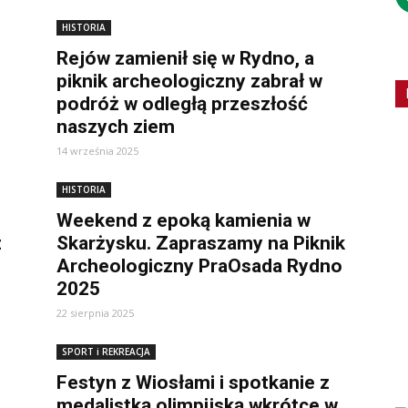
HISTORIA
Rejów zamienił się w Rydno, a
piknik archeologiczny zabrał w
podróż w odległą przeszłość
naszych ziem
14 września 2025
HISTORIA
Weekend z epoką kamienia w
z
Skarżysku. Zapraszamy na Piknik
Archeologiczny PraOsada Rydno
2025
22 sierpnia 2025
SPORT i REKREACJA
Festyn z Wiosłami i spotkanie z
medalistką olimpijską wkrótce w