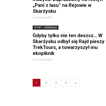
„Pani z lasu” na Rejowie w
Skarżysku
15 sierpnia 2025
SPORT i REKREACJA
Gdyby tylko nie ten deszcz… W
Skarżysku odbył się Rajd pieszy
TrekTours, a towarzyszył mu
ekopiknik
9 czerwca 2025
1
2
3
4