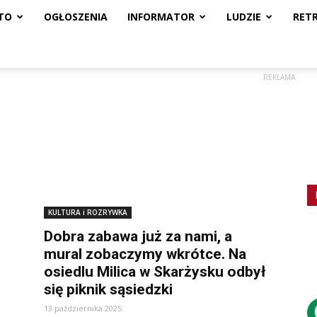
TO
OGŁOSZENIA
INFORMATOR
LUDZIE
RET
REKLAMA
KULTURA i ROZRYWKA
Dobra zabawa już za nami, a
mural zobaczymy wkrótce. Na
osiedlu Milica w Skarżysku odbył
się piknik sąsiedzki
13 października 2025