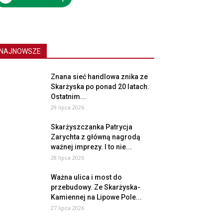
NAJNOWSZE
Znana sieć handlowa znika ze
Skarżyska po ponad 20 latach.
Ostatnim...
29 lipca 2026
Skarżyszczanka Patrycja
Zarychta z główną nagrodą
ważnej imprezy. I to nie...
28 lipca 2026
Ważna ulica i most do
przebudowy. Ze Skarżyska-
Kamiennej na Lipowe Pole...
27 lipca 2026