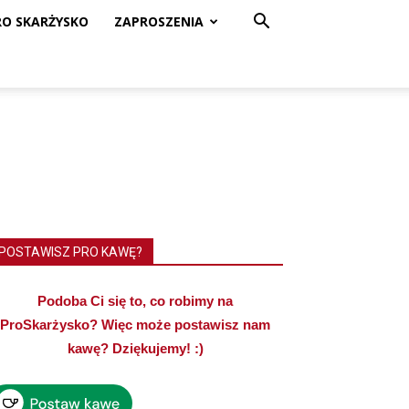
RO SKARŻYSKO
ZAPROSZENIA
POSTAWISZ PRO KAWĘ?
Podoba Ci się to, co robimy na
ProSkarżysko? Więc może postawisz nam
kawę? Dziękujemy! :)