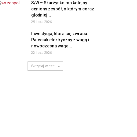
S/W – Skarżysko ma kolejny
ceniony zespół, o którym coraz
głośniej...
25 lipca 2026
Inwestycja, która się zwraca.
Paleciak elektryczny z wagą i
nowoczesna waga...
22 lipca 2026
Wczytaj więcej