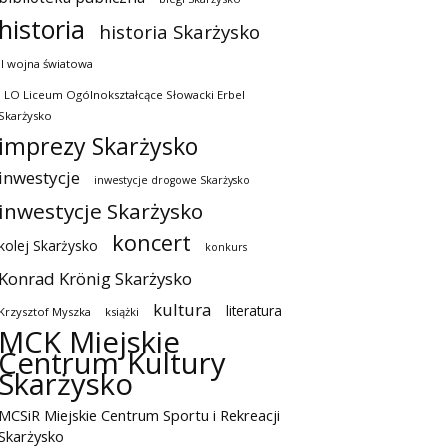
historia
historia Skarżysko
II wojna światowa
I LO Liceum Ogólnokształcące Słowacki Erbel
Skarżysko
imprezy Skarżysko
inwestycje
inwestycje drogowe Skarżysko
inwestycje Skarżysko
koncert
kolej Skarżysko
konkurs
Konrad Krönig Skarżysko
kultura
literatura
Krzysztof Myszka
książki
MCK Miejskie
Centrum Kultury
Skarżysko
MCSiR Miejskie Centrum Sportu i Rekreacji
Skarżysko