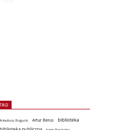
TAGI
biblioteka
Artur Berus
Arkadiusz Bogucki
biblioteka publiczna
biegi Skarżysko