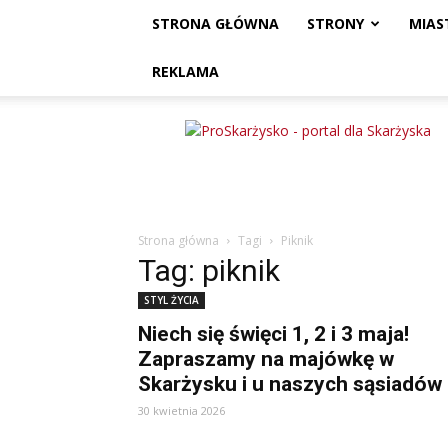
STRONA GŁÓWNA
STRONY
MIAS
REKLAMA
ProSkarżysko
Strona główna
Tagi
Piknik
Tag: piknik
STYL ŻYCIA
Niech się święci 1, 2 i 3 maja!
Zapraszamy na majówkę w
Skarżysku i u naszych sąsiadów
30 kwietnia 2026