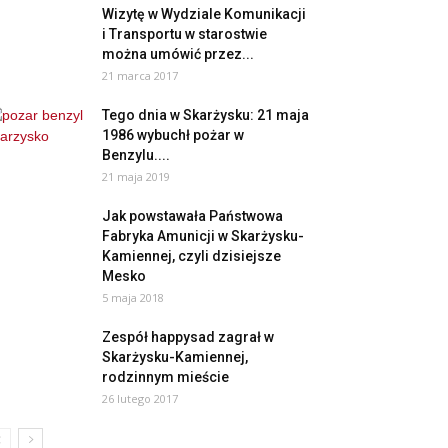
Wizytę w Wydziale Komunikacji
i Transportu w starostwie
można umówić przez...
21 marca 2017
Tego dnia w Skarżysku: 21 maja
1986 wybuchł pożar w
Benzylu....
21 maja 2019
Jak powstawała Państwowa
Fabryka Amunicji w Skarżysku-
Kamiennej, czyli dzisiejsze
Mesko
5 maja 2018
Zespół happysad zagrał w
Skarżysku-Kamiennej,
rodzinnym mieście
26 lutego 2017