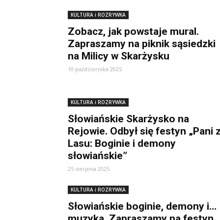
KULTURA i ROZRYWKA
Zobacz, jak powstaje mural.
Zapraszamy na piknik sąsiedzki
na Milicy w Skarżysku
10 października 2025
KULTURA i ROZRYWKA
Słowiańskie Skarżysko na
Rejowie. Odbył się festyn „Pani 
Lasu: Boginie i demony
słowiańskie”
25 sierpnia 2025
KULTURA i ROZRYWKA
Słowiańskie boginie, demony i…
muzyka. Zapraszamy na festyn