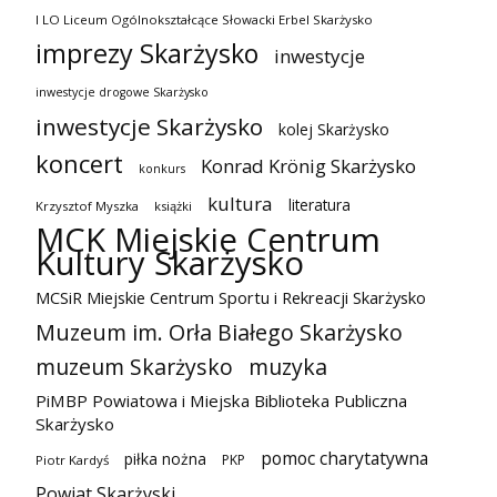
I LO Liceum Ogólnokształcące Słowacki Erbel Skarżysko
imprezy Skarżysko
inwestycje
inwestycje drogowe Skarżysko
inwestycje Skarżysko
kolej Skarżysko
koncert
Konrad Krönig Skarżysko
konkurs
kultura
literatura
Krzysztof Myszka
książki
MCK Miejskie Centrum
Kultury Skarżysko
MCSiR Miejskie Centrum Sportu i Rekreacji Skarżysko
Muzeum im. Orła Białego Skarżysko
muzeum Skarżysko
muzyka
PiMBP Powiatowa i Miejska Biblioteka Publiczna
Skarżysko
pomoc charytatywna
piłka nożna
PKP
Piotr Kardyś
Powiat Skarżyski