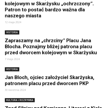
kolejowym w Skarżysku „ochrzczony”.
Patron to postać bardzo ważna dla
naszego miasta
12 maja 2024
HISTORIA
Zapraszamy na „chrzciny” Placu Jana
Blocha. Poznajmy bliżej patrona placu
przed dworcem kolejowym w Skarżysku
7 maja 2024
HISTORIA
Jan Bloch, ojciec założyciel Skarżyska,
patronem placu przed dworcem PKP
30 kwietnia 2024
KULTURA i ROZRYWKA