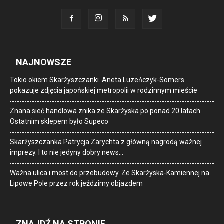
NAJNOWSZE
Tokio okiem Skarżyszczanki. Aneta Luzeńczyk-Somers
pokazuje zdjęcia japońskiej metropolii w rodzinnym mieście
Znana sieć handlowa znika ze Skarżyska po ponad 20 latach.
Ostatnim sklepem było Supeco
Skarżyszczanka Patrycja Zarychta z główną nagrodą ważnej
imprezy. I to nie jedyny dobry news…
Ważna ulica i most do przebudowy. Ze Skarżyska-Kamiennej na
Lipowe Pole przez rok jeździmy objazdem
ZNAJDŹ NA STRONIE