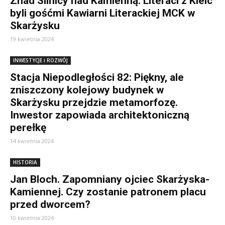
Znad Silnicy nad Kamienną. Literaci z Kielc
byli gośćmi Kawiarni Literackiej MCK w
Skarżysku
19 kwietnia 2024
INWESTYCJE i ROZWÓJ
Stacja Niepodległości 82: Piękny, ale
zniszczony kolejowy budynek w
Skarżysku przejdzie metamorfozę.
Inwestor zapowiada architektoniczną
perełkę
14 kwietnia 2024
HISTORIA
Jan Bloch. Zapomniany ojciec Skarżyska-
Kamiennej. Czy zostanie patronem placu
przed dworcem?
10 kwietnia 2024