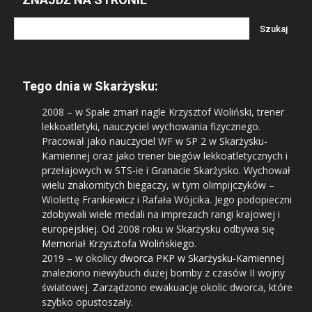
Tego dnia w Skarżysku:
2008
– w Spale zmarł nagle Krzysztof Woliński, trener
lekkoatletyki, nauczyciel wychowania fizycznego.
Pracował jako nauczyciel WF w SP 2 w Skarżysku-
Kamiennej oraz jako trener biegów lekkoatletycznych i
przełajowych w STS-ie i Granacie Skarżysko. Wychował
wielu znakomitych biegaczy, w tym olimpijczyków –
Wiolettę Frankiewicz i Rafała Wójcika. Jego podopieczni
zdobywali wiele medali na imprezach rangi krajowej i
europejskiej. Od 2008 roku w Skarżysku odbywa się
Memoriał Krzysztofa Wolińskiego
.
2019
– w okolicy
dworca PKP w Skarżysku-Kamiennej
znaleziono niewybuch dużej bomby z czasów II wojny
światowej. Zarządzono ewakuację okolic dworca, które
szybko opustoszały.