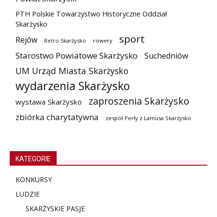
PTH Polskie Towarzystwo Historyczne Oddział
Skarżysko
sport
Rejów
Retro Skarżysko
rowery
Starostwo Powiatowe Skarżysko
Suchedniów
UM Urząd Miasta Skarżysko
wydarzenia Skarżysko
zaproszenia Skarżysko
wystawa Skarżysko
zbiórka charytatywna
zespół Perły z Lamusa Skarżysko
KATEGORIE
KONKURSY
LUDZIE
SKARŻYSKIE PASJE