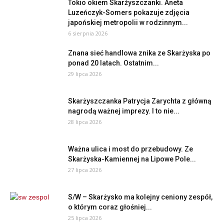
Tokio okiem Skarżyszczanki. Aneta
Luzeńczyk-Somers pokazuje zdjęcia
japońskiej metropolii w rodzinnym...
6 sierpnia 2026
Znana sieć handlowa znika ze Skarżyska po
ponad 20 latach. Ostatnim...
29 lipca 2026
Skarżyszczanka Patrycja Zarychta z główną
nagrodą ważnej imprezy. I to nie...
28 lipca 2026
Ważna ulica i most do przebudowy. Ze
Skarżyska-Kamiennej na Lipowe Pole...
27 lipca 2026
S/W – Skarżysko ma kolejny ceniony zespół,
o którym coraz głośniej...
25 lipca 2026