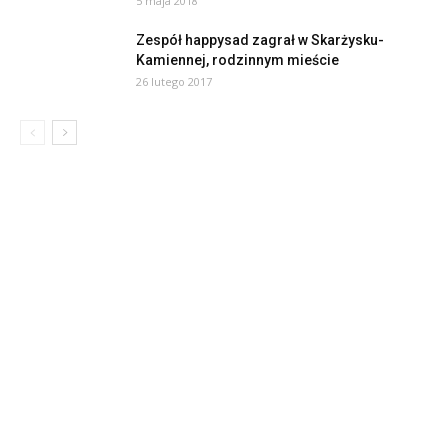
5 maja 2018
Zespół happysad zagrał w Skarżysku-
Kamiennej, rodzinnym mieście
26 lutego 2017