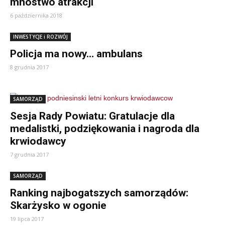
mnóstwo atrakcji
6 października 2018
INWESTYCJE i ROZWÓJ
Policja ma nowy… ambulans
8 grudnia 2017
SAMORZĄD
Sesja Rady Powiatu: Gratulacje dla
medalistki, podziękowania i nagroda dla
krwiodawcy
7 grudnia 2017
SAMORZĄD
Ranking najbogatszych samorządów:
Skarżysko w ogonie
19 lipca 2017