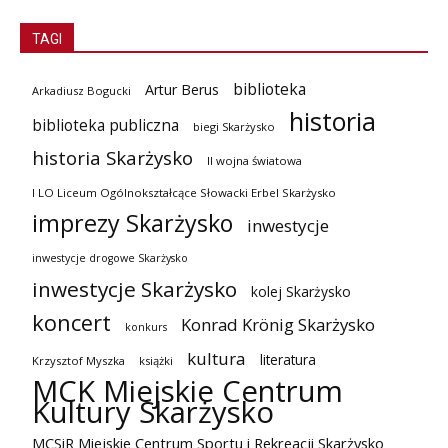
TAGI
biblioteka
Artur Berus
Arkadiusz Bogucki
historia
biblioteka publiczna
biegi Skarżysko
historia Skarżysko
II wojna światowa
I LO Liceum Ogólnokształcące Słowacki Erbel Skarżysko
imprezy Skarżysko
inwestycje
inwestycje drogowe Skarżysko
inwestycje Skarżysko
kolej Skarżysko
koncert
Konrad Krönig Skarżysko
konkurs
kultura
literatura
Krzysztof Myszka
książki
MCK Miejskie Centrum
Kultury Skarżysko
MCSiR Miejskie Centrum Sportu i Rekreacji Skarżysko