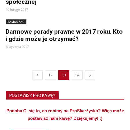
społecznej
10 lutego 2017
SAMORZĄD
Darmowe porady prawne w 2017 roku. Kto
i gdzie może je otrzymać?
6 stycznia 2017
12
13
14
POSTAWISZ PRO KAWĘ?
Podoba Ci się to, co robimy na ProSkarżysko? Więc może
postawisz nam kawę? Dziękujemy! :)