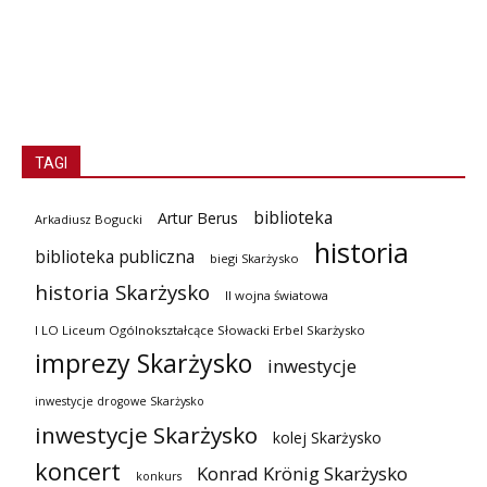
TAGI
biblioteka
Artur Berus
Arkadiusz Bogucki
historia
biblioteka publiczna
biegi Skarżysko
historia Skarżysko
II wojna światowa
I LO Liceum Ogólnokształcące Słowacki Erbel Skarżysko
imprezy Skarżysko
inwestycje
inwestycje drogowe Skarżysko
inwestycje Skarżysko
kolej Skarżysko
koncert
Konrad Krönig Skarżysko
konkurs