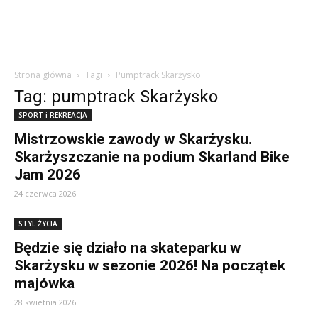
Strona główna
Tagi
Pumptrack Skarżysko
Tag: pumptrack Skarżysko
SPORT i REKREACJA
Mistrzowskie zawody w Skarżysku.
Skarżyszczanie na podium Skarland Bike
Jam 2026
24 czerwca 2026
STYL ŻYCIA
Będzie się działo na skateparku w
Skarżysku w sezonie 2026! Na początek
majówka
28 kwietnia 2026