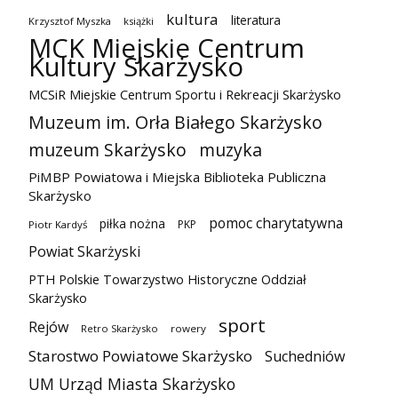
kultura
literatura
Krzysztof Myszka
książki
MCK Miejskie Centrum
Kultury Skarżysko
MCSiR Miejskie Centrum Sportu i Rekreacji Skarżysko
Muzeum im. Orła Białego Skarżysko
muzeum Skarżysko
muzyka
PiMBP Powiatowa i Miejska Biblioteka Publiczna
Skarżysko
pomoc charytatywna
piłka nożna
PKP
Piotr Kardyś
Powiat Skarżyski
PTH Polskie Towarzystwo Historyczne Oddział
Skarżysko
sport
Rejów
Retro Skarżysko
rowery
Starostwo Powiatowe Skarżysko
Suchedniów
UM Urząd Miasta Skarżysko