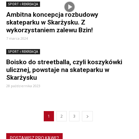
SPORT i REKREACJA
Ambitna koncepcja rozbudowy
skateparku w Skarżysku. Z
wykorzystaniem zalewu Bzin!
7 marca 2024
SPORT i REKREACJA
Boisko do streetballa, czyli koszykówki
ulicznej, powstaje na skateparku w
Skarżysku
28 października 2023
1
2
3
POSTAWISZ PRO KAWĘ?