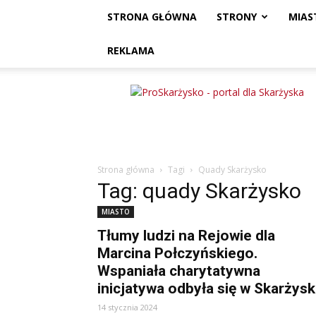
STRONA GŁÓWNA
STRONY
MIAS
REKLAMA
ProSkarżysko
Strona główna
Tagi
Quady Skarżysko
Tag: quady Skarżysko
MIASTO
Tłumy ludzi na Rejowie dla
Marcina Połczyńskiego.
Wspaniała charytatywna
inicjatywa odbyła się w Skarżys
14 stycznia 2024