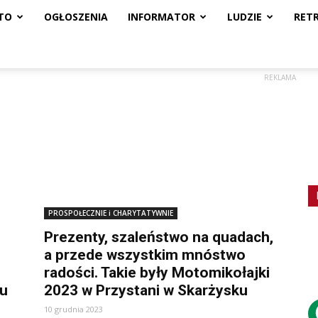
TO
OGŁOSZENIA
INFORMATOR
LUDZIE
RET
REKLAMA
PROSPOŁECZNIE i CHARYTATYWNIE
Prezenty, szaleństwo na quadach,
a przede wszystkim mnóstwo
radości. Takie były Motomikołajki
ku
2023 w Przystani w Skarżysku
10 grudnia 2023