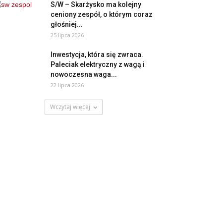
S/W – Skarżysko ma kolejny
ceniony zespół, o którym coraz
głośniej...
25 lipca 2026
Inwestycja, która się zwraca.
Paleciak elektryczny z wagą i
nowoczesna waga...
22 lipca 2026
Wczytaj więcej