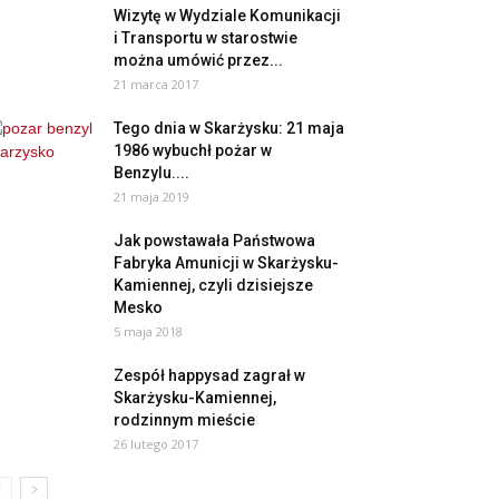
Wizytę w Wydziale Komunikacji
i Transportu w starostwie
można umówić przez...
21 marca 2017
Tego dnia w Skarżysku: 21 maja
1986 wybuchł pożar w
Benzylu....
21 maja 2019
Jak powstawała Państwowa
Fabryka Amunicji w Skarżysku-
Kamiennej, czyli dzisiejsze
Mesko
5 maja 2018
Zespół happysad zagrał w
Skarżysku-Kamiennej,
rodzinnym mieście
26 lutego 2017