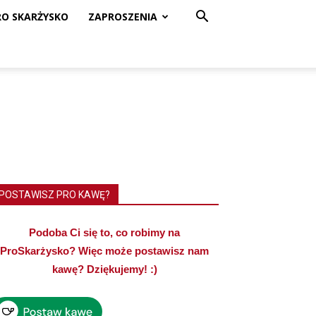
RO SKARŻYSKO
ZAPROSZENIA
POSTAWISZ PRO KAWĘ?
Podoba Ci się to, co robimy na
ProSkarżysko? Więc może postawisz nam
kawę? Dziękujemy! :)