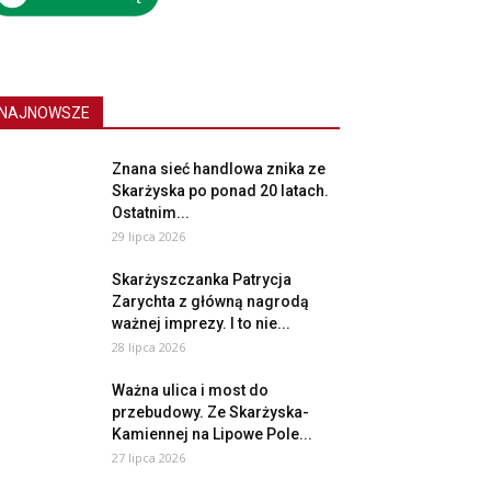
NAJNOWSZE
Znana sieć handlowa znika ze
Skarżyska po ponad 20 latach.
Ostatnim...
29 lipca 2026
Skarżyszczanka Patrycja
Zarychta z główną nagrodą
ważnej imprezy. I to nie...
28 lipca 2026
Ważna ulica i most do
przebudowy. Ze Skarżyska-
Kamiennej na Lipowe Pole...
27 lipca 2026