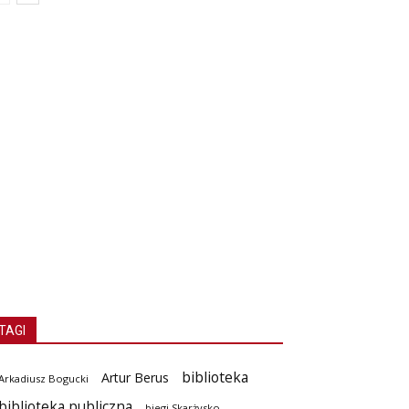
TAGI
biblioteka
Artur Berus
Arkadiusz Bogucki
biblioteka publiczna
biegi Skarżysko