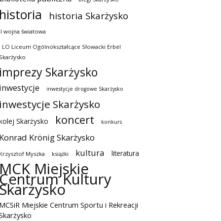
historia
historia Skarżysko
II wojna światowa
I LO Liceum Ogólnokształcące Słowacki Erbel
Skarżysko
imprezy Skarżysko
inwestycje
inwestycje drogowe Skarżysko
inwestycje Skarżysko
koncert
kolej Skarżysko
konkurs
Konrad Krönig Skarżysko
kultura
literatura
Krzysztof Myszka
książki
MCK Miejskie
Centrum Kultury
Skarżysko
MCSiR Miejskie Centrum Sportu i Rekreacji
Skarżysko