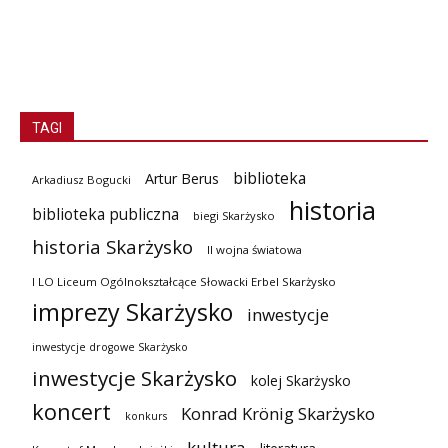
TAGI
biblioteka
Artur Berus
Arkadiusz Bogucki
historia
biblioteka publiczna
biegi Skarżysko
historia Skarżysko
II wojna światowa
I LO Liceum Ogólnokształcące Słowacki Erbel Skarżysko
imprezy Skarżysko
inwestycje
inwestycje drogowe Skarżysko
inwestycje Skarżysko
kolej Skarżysko
koncert
Konrad Krönig Skarżysko
konkurs
kultura