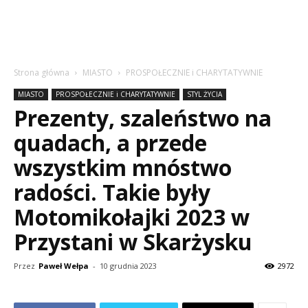
Strona główna
MIASTO
PROSPOŁECZNIE i CHARYTATYWNIE
MIASTO
PROSPOŁECZNIE i CHARYTATYWNIE
STYL ŻYCIA
Prezenty, szaleństwo na
quadach, a przede
wszystkim mnóstwo
radości. Takie były
Motomikołajki 2023 w
Przystani w Skarżysku
Przez
Paweł Wełpa
-
10 grudnia 2023
2972