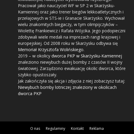
Pracował jako nauczyciel WF w SP 2 w Skarżysku-
Kamiennej oraz jako trener biegów lekkoatletycznych i
przełajowych w STS-ie i Granacie Skarżysko. Wychował
wielu znakomitych biegaczy, w tym olimpijczyków –
Wiolettę Frankiewicz i Rafała Wójcika. Jego podopieczni
zdobywali wiele medali na imprezach rangi krajowej i
europejskiej. Od 2008 roku w Skarżysku odbywa się
Memoriał Krzysztofa Wolińskiego
.
2019
– w okolicy
dworca PKP w Skarżysku-Kamiennej
znaleziono niewybuch dużej bomby z czasów II wojny
światowej. Zarządzono ewakuację okolic dworca, które
szybko opustoszały.
Jak zakończyła się akcja i zdjęcia z niej zobaczysz tutaj:
Niewybuch bomby lotniczej znaleziony w okolicach
dworca PKP
O nas
Regulaminy
Kontakt
Reklama