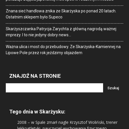
Znana sieć handlowa znika ze Skarżyska po ponad 20 latach.
Ostatnim sklepem było Supeco
Skarżyszczanka Patrycja Zarychta z główną nagrodą ważnej
imprezy. I to nie jedyny dobry news…
Ważna ulica i most do przebudowy. Ze Skarżyska-Kamiennej na
Lipowe Pole przez rok jeździmy objazdem
ZNAJDŹ NA STRONIE
Tego dnia w Skarżysku:
2008
– w Spale zmarł nagle Krzysztof Woliński, trener
lekkoatletyki, nauczyciel wychowania fizycznego.