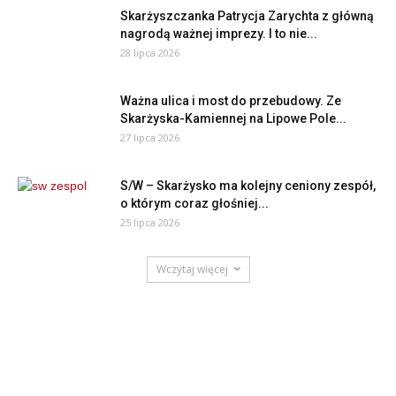
Skarżyszczanka Patrycja Zarychta z główną
nagrodą ważnej imprezy. I to nie...
28 lipca 2026
Ważna ulica i most do przebudowy. Ze
Skarżyska-Kamiennej na Lipowe Pole...
27 lipca 2026
S/W – Skarżysko ma kolejny ceniony zespół,
o którym coraz głośniej...
25 lipca 2026
Wczytaj więcej