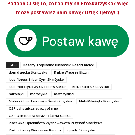
Podoba Ci się to, co robimy na ProSkarżysko? Więc
może postawisz nam kawę? Dziękujemy! :)
TAGI
Baseny Tropikalne Binkowski Resort Kielce
dom dziecka Skarżysko
Dzikie Wieprze Bliżyn
klub fitness Silver Gym Skarżysko
klub motocyklowy CK Riders Kielce
McDonald's Skarżysko
mikołajki
motocykle
motocykliści
Motocyklowi Terroryści Świętokrzyskie
MotoMikołajki Skarżysko
OSP ochotnicza straż pożarna
OSP Ochotnicza Straż Pożarna Gadka
Placówka Opiekuńczo Wychowawcza Przystań Skarżysko
Port Lotniczy Warszawa Radom
quady Skarżysko