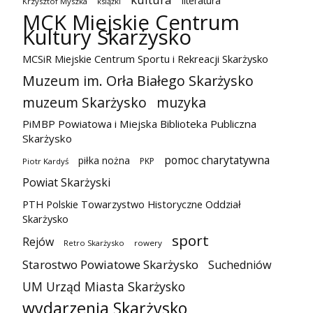
literatura
Krzysztof Myszka
książki
MCK Miejskie Centrum
Kultury Skarżysko
MCSiR Miejskie Centrum Sportu i Rekreacji Skarżysko
Muzeum im. Orła Białego Skarżysko
muzeum Skarżysko
muzyka
PiMBP Powiatowa i Miejska Biblioteka Publiczna
Skarżysko
pomoc charytatywna
piłka nożna
PKP
Piotr Kardyś
Powiat Skarżyski
PTH Polskie Towarzystwo Historyczne Oddział
Skarżysko
sport
Rejów
Retro Skarżysko
rowery
Starostwo Powiatowe Skarżysko
Suchedniów
UM Urząd Miasta Skarżysko
wydarzenia Skarżysko