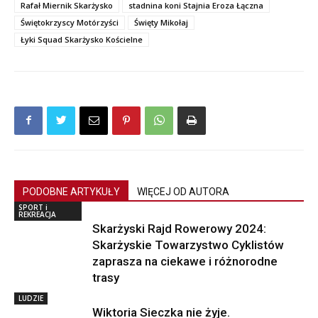
Rafał Miernik Skarżysko
stadnina koni Stajnia Eroza Łączna
Świętokrzyscy Motórzyści
Święty Mikołaj
Łyki Squad Skarżysko Kościelne
PODOBNE ARTYKUŁY
WIĘCEJ OD AUTORA
SPORT i
REKREACJA
Skarżyski Rajd Rowerowy 2024:
Skarżyskie Towarzystwo Cyklistów
zaprasza na ciekawe i różnorodne
trasy
LUDZIE
Wiktoria Sieczka nie żyje.