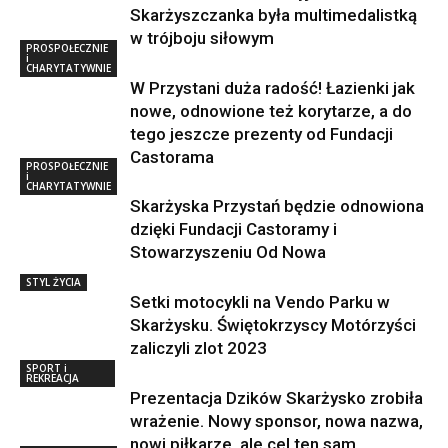
Skarżyszczanka była multimedalistką
w trójboju siłowym
PROSPOŁECZNIE
i
CHARYTATYWNIE
W Przystani duża radość! Łazienki jak
nowe, odnowione też korytarze, a do
tego jeszcze prezenty od Fundacji
Castorama
PROSPOŁECZNIE
i
CHARYTATYWNIE
Skarżyska Przystań będzie odnowiona
dzięki Fundacji Castoramy i
Stowarzyszeniu Od Nowa
STYL ŻYCIA
Setki motocykli na Vendo Parku w
Skarżysku. Świętokrzyscy Motórzyści
zaliczyli zlot 2023
SPORT i
REKREACJA
Prezentacja Dzików Skarżysko zrobiła
wrażenie. Nowy sponsor, nowa nazwa,
nowi piłkarze, ale cel ten sam