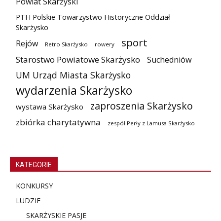
Powiat Skarżyski
PTH Polskie Towarzystwo Historyczne Oddział
Skarżysko
sport
Rejów
Retro Skarżysko
rowery
Starostwo Powiatowe Skarżysko
Suchedniów
UM Urząd Miasta Skarżysko
wydarzenia Skarżysko
zaproszenia Skarżysko
wystawa Skarżysko
zbiórka charytatywna
zespół Perły z Lamusa Skarżysko
KATEGORIE
KONKURSY
LUDZIE
SKARŻYSKIE PASJE