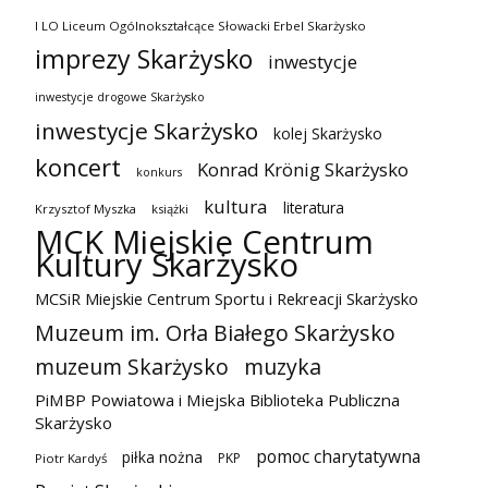
I LO Liceum Ogólnokształcące Słowacki Erbel Skarżysko
imprezy Skarżysko
inwestycje
inwestycje drogowe Skarżysko
inwestycje Skarżysko
kolej Skarżysko
koncert
Konrad Krönig Skarżysko
konkurs
kultura
literatura
Krzysztof Myszka
książki
MCK Miejskie Centrum
Kultury Skarżysko
MCSiR Miejskie Centrum Sportu i Rekreacji Skarżysko
Muzeum im. Orła Białego Skarżysko
muzeum Skarżysko
muzyka
PiMBP Powiatowa i Miejska Biblioteka Publiczna
Skarżysko
pomoc charytatywna
piłka nożna
PKP
Piotr Kardyś