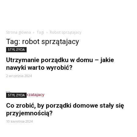
Strona główna
Tagi
Robot sprzątajacy
Tag: robot sprzątajacy
STYL ŻYCIA
Utrzymanie porządku w domu – jakie
nawyki warto wyrobić?
2 września 2024
STYL ŻYCIA
Co zrobić, by porządki domowe stały się
przyjemnością?
10 kwietnia 2024