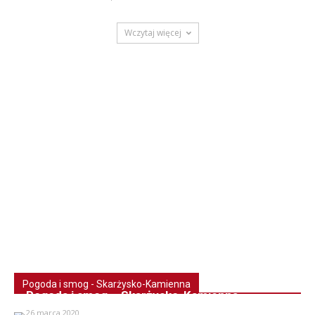
Wczytaj więcej
Pogoda i smog - Skarżysko-Kamienna
Pogoda i smog – Skarżysko-Kamienna
26 marca 2020