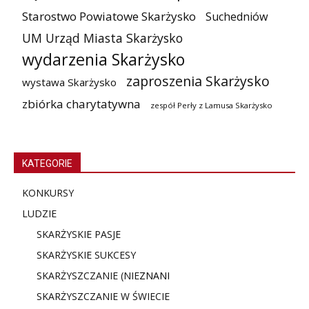
Starostwo Powiatowe Skarżysko
Suchedniów
UM Urząd Miasta Skarżysko
wydarzenia Skarżysko
zaproszenia Skarżysko
wystawa Skarżysko
zbiórka charytatywna
zespół Perły z Lamusa Skarżysko
KATEGORIE
KONKURSY
LUDZIE
SKARŻYSKIE PASJE
SKARŻYSKIE SUKCESY
SKARŻYSZCZANIE (NIE
ZNANI
SKARŻYSZCZANIE W ŚWIECIE