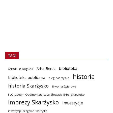
TAGI
biblioteka
Artur Berus
Arkadiusz Bogucki
historia
biblioteka publiczna
biegi Skarżysko
historia Skarżysko
II wojna światowa
I LO Liceum Ogólnokształcące Słowacki Erbel Skarżysko
imprezy Skarżysko
inwestycje
inwestycje drogowe Skarżysko