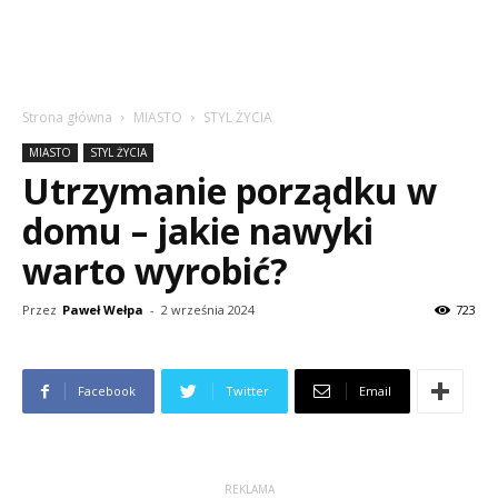
Strona główna
MIASTO
STYL ŻYCIA
MIASTO
STYL ŻYCIA
Utrzymanie porządku w
domu – jakie nawyki
warto wyrobić?
Przez
Paweł Wełpa
-
2 września 2024
723
Facebook
Twitter
Email
REKLAMA