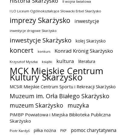
historia Skarżysko
II wojna światowa
I LO Liceum Ogólnokształcące Słowacki Erbel Skarżysko
imprezy Skarżysko
inwestycje
inwestycje drogowe Skarżysko
inwestycje Skarżysko
kolej Skarżysko
koncert
Konrad Krönig Skarżysko
konkurs
kultura
literatura
Krzysztof Myszka
książki
MCK Miejskie Centrum
Kultury Skarżysko
MCSiR Miejskie Centrum Sportu i Rekreacji Skarżysko
Muzeum im. Orła Białego Skarżysko
muzeum Skarżysko
muzyka
PiMBP Powiatowa i Miejska Biblioteka Publiczna
Skarżysko
pomoc charytatywna
piłka nożna
PKP
Piotr Kardyś