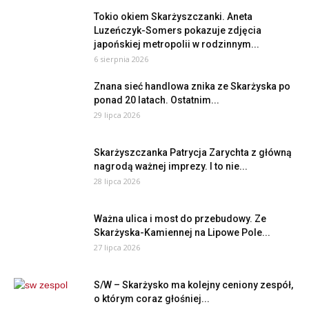
Tokio okiem Skarżyszczanki. Aneta
Luzeńczyk-Somers pokazuje zdjęcia
japońskiej metropolii w rodzinnym...
6 sierpnia 2026
Znana sieć handlowa znika ze Skarżyska po
ponad 20 latach. Ostatnim...
29 lipca 2026
Skarżyszczanka Patrycja Zarychta z główną
nagrodą ważnej imprezy. I to nie...
28 lipca 2026
Ważna ulica i most do przebudowy. Ze
Skarżyska-Kamiennej na Lipowe Pole...
27 lipca 2026
S/W – Skarżysko ma kolejny ceniony zespół,
o którym coraz głośniej...