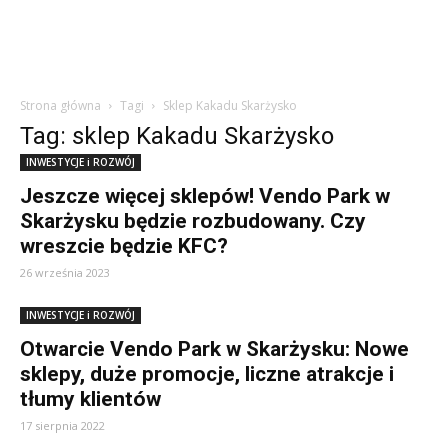
Strona główna
Tagi
Sklep Kakadu Skarżysko
Tag: sklep Kakadu Skarżysko
INWESTYCJE i ROZWÓJ
Jeszcze więcej sklepów! Vendo Park w
Skarżysku będzie rozbudowany. Czy
wreszcie będzie KFC?
26 września 2023
INWESTYCJE i ROZWÓJ
Otwarcie Vendo Park w Skarżysku: Nowe
sklepy, duże promocje, liczne atrakcje i
tłumy klientów
17 sierpnia 2022