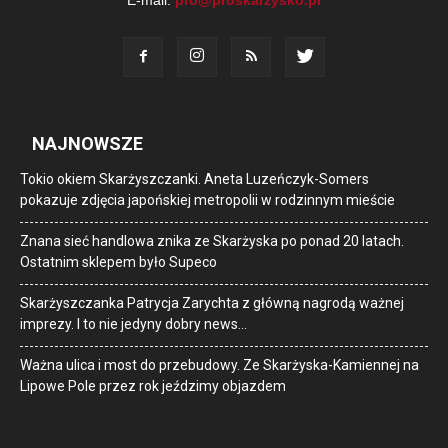
E-mail:
pro@proskarzysko.pl
NAJNOWSZE
Tokio okiem Skarżyszczanki. Aneta Luzeńczyk-Somers
pokazuje zdjęcia japońskiej metropolii w rodzinnym mieście
Znana sieć handlowa znika ze Skarżyska po ponad 20 latach.
Ostatnim sklepem było Supeco
Skarżyszczanka Patrycja Zarychta z główną nagrodą ważnej
imprezy. I to nie jedyny dobry news…
Ważna ulica i most do przebudowy. Ze Skarżyska-Kamiennej na
Lipowe Pole przez rok jeździmy objazdem