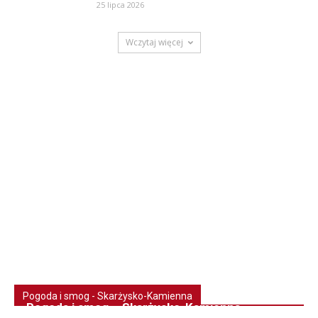
25 lipca 2026
Wczytaj więcej
Pogoda i smog - Skarżysko-Kamienna
Pogoda i smog – Skarżysko-Kamienna