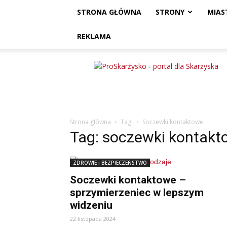
STRONA GŁÓWNA
STRONY
MIAS
REKLAMA
ProSkarżysko
Strona główna
Tagi
Soczewki kontaktowe
Tag: soczewki kontakt
ZDROWIE i BEZPIECZEŃSTWO
Soczewki kontaktowe –
sprzymierzeniec w lepszym
widzeniu
22 listopada 2024