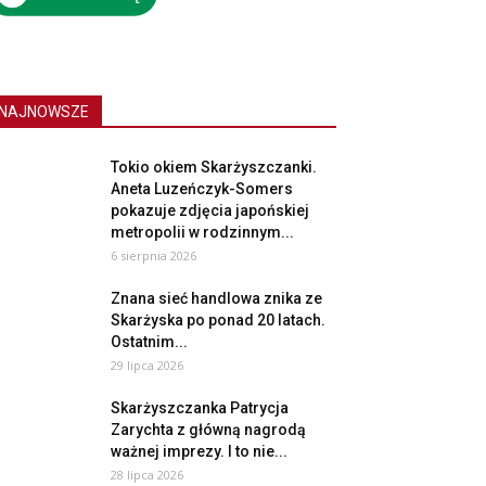
NAJNOWSZE
Tokio okiem Skarżyszczanki.
Aneta Luzeńczyk-Somers
pokazuje zdjęcia japońskiej
metropolii w rodzinnym...
6 sierpnia 2026
Znana sieć handlowa znika ze
Skarżyska po ponad 20 latach.
Ostatnim...
29 lipca 2026
Skarżyszczanka Patrycja
Zarychta z główną nagrodą
ważnej imprezy. I to nie...
28 lipca 2026