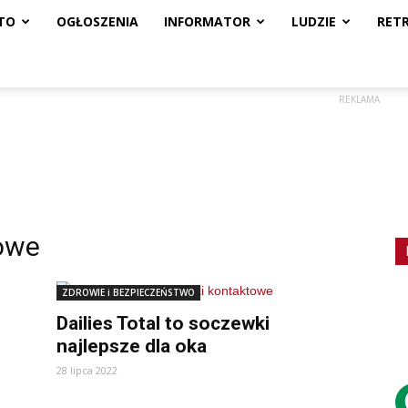
TO
OGŁOSZENIA
INFORMATOR
LUDZIE
RET
REKLAMA
owe
ZDROWIE i BEZPIECZEŃSTWO
Dailies Total to soczewki
najlepsze dla oka
28 lipca 2022