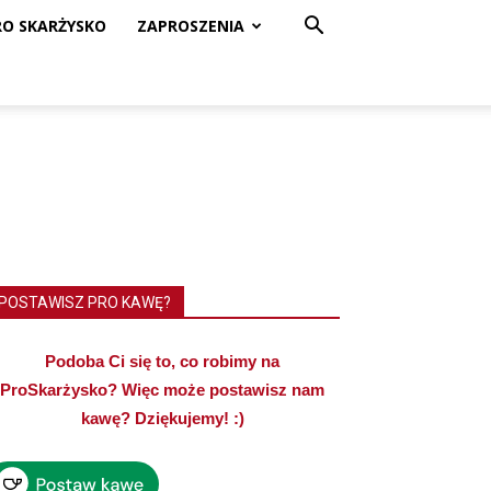
RO SKARŻYSKO
ZAPROSZENIA
POSTAWISZ PRO KAWĘ?
Podoba Ci się to, co robimy na
ProSkarżysko? Więc może postawisz nam
kawę? Dziękujemy! :)