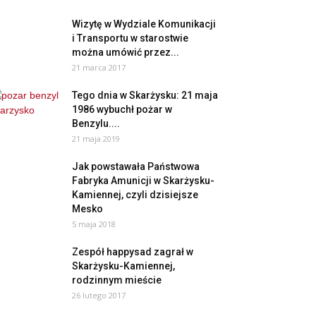
Wizytę w Wydziale Komunikacji
i Transportu w starostwie
można umówić przez...
21 marca 2017
Tego dnia w Skarżysku: 21 maja
1986 wybuchł pożar w
Benzylu....
21 maja 2019
Jak powstawała Państwowa
Fabryka Amunicji w Skarżysku-
Kamiennej, czyli dzisiejsze
Mesko
5 maja 2018
Zespół happysad zagrał w
Skarżysku-Kamiennej,
rodzinnym mieście
26 lutego 2017