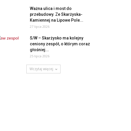
Ważna ulica i most do
przebudowy. Ze Skarżyska-
Kamiennej na Lipowe Pole...
27 lipca 2026
S/W – Skarżysko ma kolejny
ceniony zespół, o którym coraz
głośniej...
25 lipca 2026
Wczytaj więcej