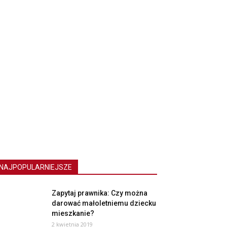
NAJPOPULARNIEJSZE
Zapytaj prawnika: Czy można
darować małoletniemu dziecku
mieszkanie?
2 kwietnia 2019