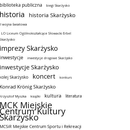
biblioteka publiczna
biegi Skarżysko
historia
historia Skarżysko
II wojna światowa
I LO Liceum Ogólnokształcące Słowacki Erbel
Skarżysko
imprezy Skarżysko
inwestycje
inwestycje drogowe Skarżysko
inwestycje Skarżysko
koncert
kolej Skarżysko
konkurs
Konrad Krönig Skarżysko
kultura
literatura
Krzysztof Myszka
książki
MCK Miejskie
Centrum Kultury
Skarżysko
MCSiR Miejskie Centrum Sportu i Rekreacji