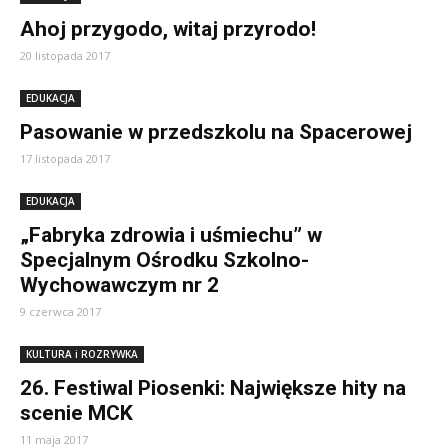
Ahoj przygodo, witaj przyrodo!
20 listopada 2017
EDUKACJA
Pasowanie w przedszkolu na Spacerowej
17 listopada 2017
EDUKACJA
„Fabryka zdrowia i uśmiechu” w
Specjalnym Ośrodku Szkolno-
Wychowawczym nr 2
9 czerwca 2017
KULTURA i ROZRYWKA
26. Festiwal Piosenki: Największe hity na
scenie MCK
11 maja 2017