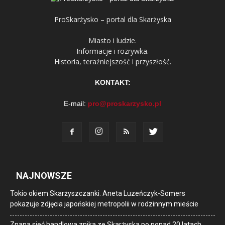
ProSkarżysko – portal dla Skarżyska
Miasto i ludzie.
Informacje i rozrywka.
Historia, teraźniejszość i przyszłość.
KONTAKT:
E-mail:
pro@proskarzysko.pl
NAJNOWSZE
Tokio okiem Skarżyszczanki. Aneta Luzeńczyk-Somers
pokazuje zdjęcia japońskiej metropolii w rodzinnym mieście
Znana sieć handlowa znika ze Skarżyska po ponad 20 latach.