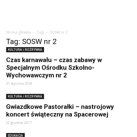
Strona główna
Tagi
SOSW nr 2
Tag: SOSW nr 2
KULTURA i ROZRYWKA
Czas karnawału – czas zabawy w
Specjalnym Ośrodku Szkolno-
Wychowawczym nr 2
31 stycznia 2018
KULTURA i ROZRYWKA
Gwiazdkowe Pastorałki – nastrojowy
koncert świąteczny na Spacerowej
22 grudnia 2017
EDUKACJA