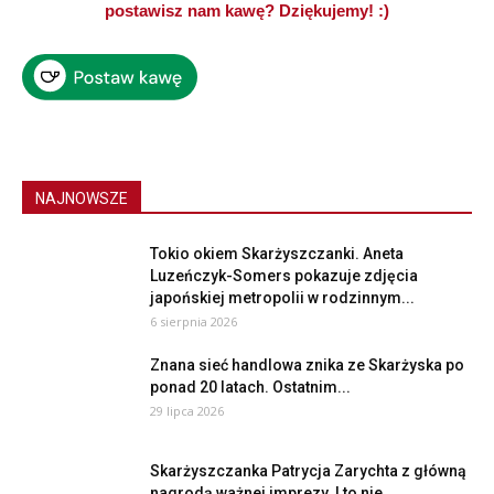
postawisz nam kawę? Dziękujemy! :)
NAJNOWSZE
Tokio okiem Skarżyszczanki. Aneta
Luzeńczyk-Somers pokazuje zdjęcia
japońskiej metropolii w rodzinnym...
6 sierpnia 2026
Znana sieć handlowa znika ze Skarżyska po
ponad 20 latach. Ostatnim...
29 lipca 2026
Skarżyszczanka Patrycja Zarychta z główną
nagrodą ważnej imprezy. I to nie...