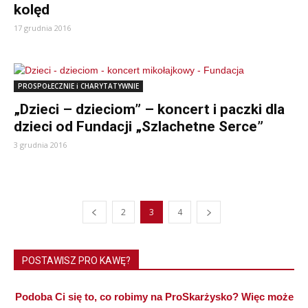
kolęd
17 grudnia 2016
PROSPOŁECZNIE i CHARYTATYWNIE
„Dzieci – dzieciom” – koncert i paczki dla
dzieci od Fundacji „Szlachetne Serce”
3 grudnia 2016
2
3
4
POSTAWISZ PRO KAWĘ?
Podoba Ci się to, co robimy na ProSkarżysko? Więc może