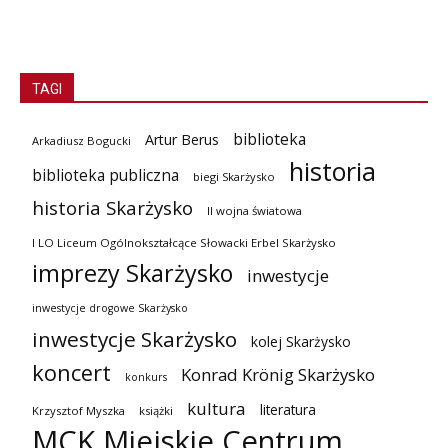
TAGI
biblioteka
Artur Berus
Arkadiusz Bogucki
historia
biblioteka publiczna
biegi Skarżysko
historia Skarżysko
II wojna światowa
I LO Liceum Ogólnokształcące Słowacki Erbel Skarżysko
imprezy Skarżysko
inwestycje
inwestycje drogowe Skarżysko
inwestycje Skarżysko
kolej Skarżysko
koncert
Konrad Krönig Skarżysko
konkurs
kultura
literatura
Krzysztof Myszka
książki
MCK Miejskie Centrum