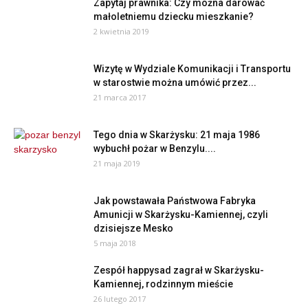
Zapytaj prawnika: Czy można darować
małoletniemu dziecku mieszkanie?
2 kwietnia 2019
Wizytę w Wydziale Komunikacji i Transportu
w starostwie można umówić przez...
21 marca 2017
Tego dnia w Skarżysku: 21 maja 1986
wybuchł pożar w Benzylu....
21 maja 2019
Jak powstawała Państwowa Fabryka
Amunicji w Skarżysku-Kamiennej, czyli
dzisiejsze Mesko
5 maja 2018
Zespół happysad zagrał w Skarżysku-
Kamiennej, rodzinnym mieście
26 lutego 2017