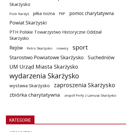
Skarżysko
pomoc charytatywna
piłka nożna
PKP
Piotr Kardyś
Powiat Skarżyski
PTH Polskie Towarzystwo Historyczne Oddział
Skarżysko
sport
Rejów
Retro Skarżysko
rowery
Starostwo Powiatowe Skarżysko
Suchedniów
UM Urząd Miasta Skarżysko
wydarzenia Skarżysko
zaproszenia Skarżysko
wystawa Skarżysko
zbiórka charytatywna
zespół Perły z Lamusa Skarżysko
KATEGORIE