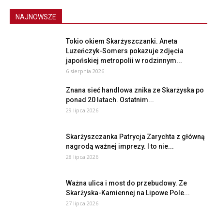
NAJNOWSZE
Tokio okiem Skarżyszczanki. Aneta
Luzeńczyk-Somers pokazuje zdjęcia
japońskiej metropolii w rodzinnym...
6 sierpnia 2026
Znana sieć handlowa znika ze Skarżyska po
ponad 20 latach. Ostatnim...
29 lipca 2026
Skarżyszczanka Patrycja Zarychta z główną
nagrodą ważnej imprezy. I to nie...
28 lipca 2026
Ważna ulica i most do przebudowy. Ze
Skarżyska-Kamiennej na Lipowe Pole...
27 lipca 2026