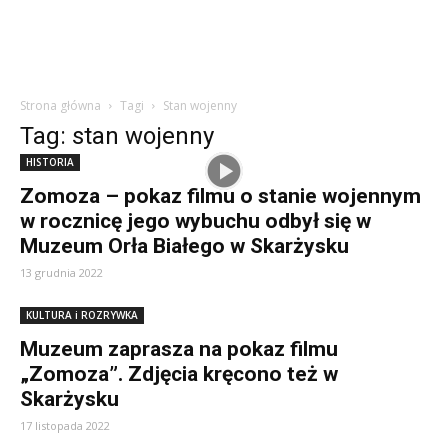
Strona główna
Tagi
Stan wojenny
Tag: stan wojenny
HISTORIA
Zomoza – pokaz filmu o stanie wojennym
w rocznicę jego wybuchu odbył się w
Muzeum Orła Białego w Skarżysku
13 grudnia 2022
KULTURA i ROZRYWKA
Muzeum zaprasza na pokaz filmu
„Zomoza”. Zdjęcia kręcono też w
Skarżysku
17 listopada 2022