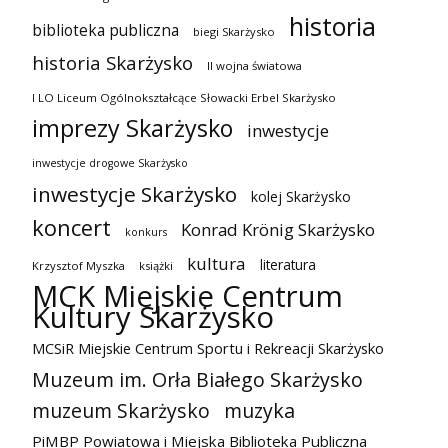
historia
biblioteka publiczna
biegi Skarżysko
historia Skarżysko
II wojna światowa
I LO Liceum Ogólnokształcące Słowacki Erbel Skarżysko
imprezy Skarżysko
inwestycje
inwestycje drogowe Skarżysko
inwestycje Skarżysko
kolej Skarżysko
koncert
Konrad Krönig Skarżysko
konkurs
kultura
literatura
Krzysztof Myszka
książki
MCK Miejskie Centrum
Kultury Skarżysko
MCSiR Miejskie Centrum Sportu i Rekreacji Skarżysko
Muzeum im. Orła Białego Skarżysko
muzeum Skarżysko
muzyka
PiMBP Powiatowa i Miejska Biblioteka Publiczna