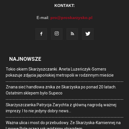
KONTAKT:
E-mail:
pro@proskarzysko.pl
NAJNOWSZE
Tokio okiem Skarżyszczanki. Aneta Luzeńczyk-Somers
pokazuje zdjęcia japońskiej metropolii w rodzinnym mieście
Znana sieć handlowa znika ze Skarżyska po ponad 20 latach.
Ostatnim sklepem było Supeco
Skarżyszczanka Patrycja Zarychta z główną nagrodą ważnej
imprezy. I to nie jedyny dobry news…
Ważna ulica i most do przebudowy. Ze Skarżyska-Kamiennej na
Lipowe Pole przez rok jeździmy objazdem