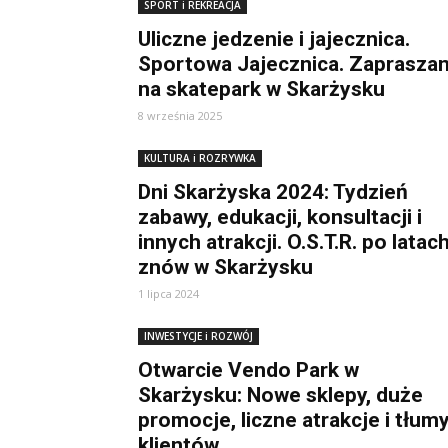
SPORT i REKREACJA
Uliczne jedzenie i jajecznica.
Sportowa Jajecznica. Zaprasza
na skatepark w Skarżysku
8 września 2025
KULTURA i ROZRYWKA
Dni Skarżyska 2024: Tydzień
zabawy, edukacji, konsultacji i
innych atrakcji. O.S.T.R. po latac
znów w Skarżysku
1 lipca 2024
INWESTYCJE i ROZWÓJ
Otwarcie Vendo Park w
Skarżysku: Nowe sklepy, duże
promocje, liczne atrakcje i tłum
klientów