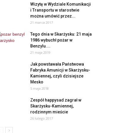
Wizytę w Wydziale Komunikacji
i Transportu w starostwie
można umówić przez...
21 marca 2017
Tego dnia w Skarżysku: 21 maja
1986 wybuchł pożar w
Benzylu....
21 maja 2019
Jak powstawała Państwowa
Fabryka Amunicji w Skarżysku-
Kamiennej, czyli dzisiejsze
Mesko
5 maja 2018
Zespół happysad zagrał w
Skarżysku-Kamiennej,
rodzinnym mieście
26 lutego 2017