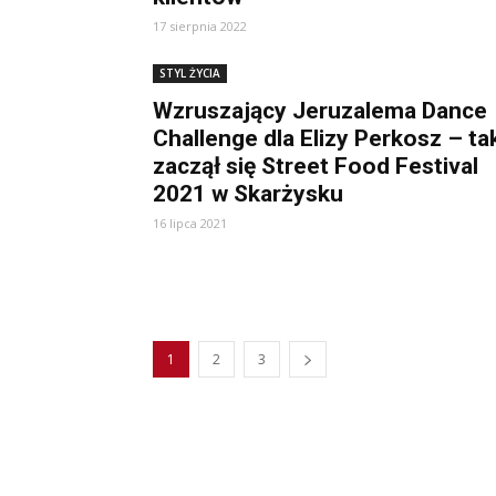
17 sierpnia 2022
STYL ŻYCIA
Wzruszający Jeruzalema Dance
Challenge dla Elizy Perkosz – ta
zaczął się Street Food Festival
2021 w Skarżysku
16 lipca 2021
1
2
3