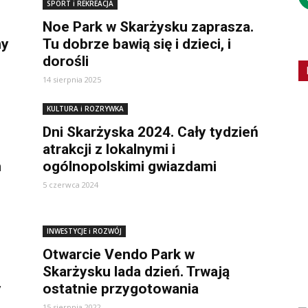
SPORT i REKREACJA
Noe Park w Skarżysku zaprasza.
ny
Tu dobrze bawią się i dzieci, i
dorośli
14 sierpnia 2025
KULTURA i ROZRYWKA
Dni Skarżyska 2024. Cały tydzień
atrakcji z lokalnymi i
h
ogólnopolskimi gwiazdami
5 czerwca 2024
INWESTYCJE i ROZWÓJ
Otwarcie Vendo Park w
Skarżysku lada dzień. Trwają
y
ostatnie przygotowania
15 sierpnia 2022