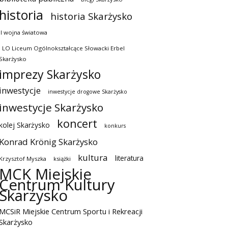
historia
historia Skarżysko
II wojna światowa
I LO Liceum Ogólnokształcące Słowacki Erbel
Skarżysko
imprezy Skarżysko
inwestycje
inwestycje drogowe Skarżysko
inwestycje Skarżysko
koncert
kolej Skarżysko
konkurs
Konrad Krönig Skarżysko
kultura
literatura
Krzysztof Myszka
książki
MCK Miejskie
Centrum Kultury
Skarżysko
MCSiR Miejskie Centrum Sportu i Rekreacji
Skarżysko