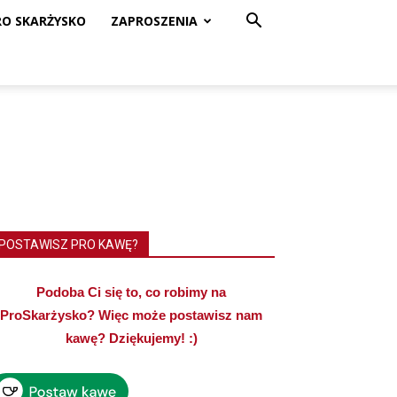
RO SKARŻYSKO
ZAPROSZENIA
POSTAWISZ PRO KAWĘ?
Podoba Ci się to, co robimy na
ProSkarżysko? Więc może postawisz nam
kawę? Dziękujemy! :)