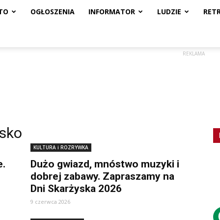
TO
OGŁOSZENIA
INFORMATOR
LUDZIE
RET
REKLAMA
ysko
KULTURA i ROZRYWKA
e.
Dużo gwiazd, mnóstwo muzyki i
dobrej zabawy. Zapraszamy na
Dni Skarżyska 2026
9 czerwca 2026