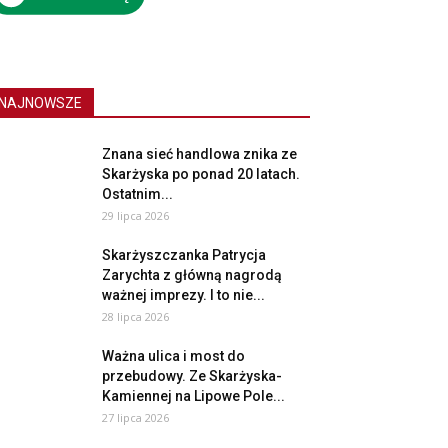
NAJNOWSZE
Znana sieć handlowa znika ze
Skarżyska po ponad 20 latach.
Ostatnim...
29 lipca 2026
Skarżyszczanka Patrycja
Zarychta z główną nagrodą
ważnej imprezy. I to nie...
28 lipca 2026
Ważna ulica i most do
przebudowy. Ze Skarżyska-
Kamiennej na Lipowe Pole...
27 lipca 2026