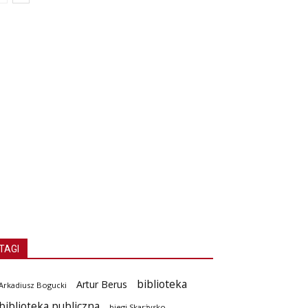
TAGI
biblioteka
Artur Berus
Arkadiusz Bogucki
biblioteka publiczna
biegi Skarżysko