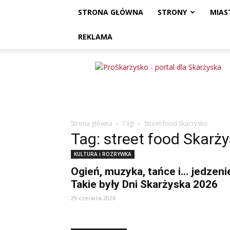
STRONA GŁÓWNA
STRONY
MIAS
REKLAMA
ProSkarżysko
Strona główna
Tagi
Street food Skarżysko
Tag: street food Skarż
KULTURA i ROZRYWKA
Ogień, muzyka, tańce i… jedzeni
Takie były Dni Skarżyska 2026
29 czerwca 2026