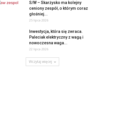
S/W – Skarżysko ma kolejny
ceniony zespół, o którym coraz
głośniej...
25 lipca 2026
Inwestycja, która się zwraca.
Paleciak elektryczny z wagą i
nowoczesna waga...
22 lipca 2026
Wczytaj więcej