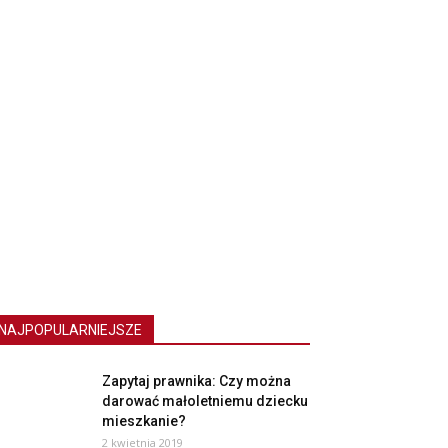
NAJPOPULARNIEJSZE
Zapytaj prawnika: Czy można
darować małoletniemu dziecku
mieszkanie?
2 kwietnia 2019