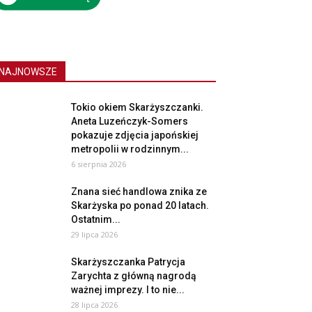
NAJNOWSZE
Tokio okiem Skarżyszczanki.
Aneta Luzeńczyk-Somers
pokazuje zdjęcia japońskiej
metropolii w rodzinnym...
6 sierpnia 2026
Znana sieć handlowa znika ze
Skarżyska po ponad 20 latach.
Ostatnim...
29 lipca 2026
Skarżyszczanka Patrycja
Zarychta z główną nagrodą
ważnej imprezy. I to nie...
28 lipca 2026