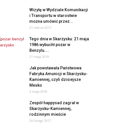
Wizytę w Wydziale Komunikacji
i Transportu w starostwie
można umówić przez...
21 marca 2017
Tego dnia w Skarżysku: 21 maja
1986 wybuchł pożar w
Benzylu....
21 maja 2019
Jak powstawała Państwowa
Fabryka Amunicji w Skarżysku-
Kamiennej, czyli dzisiejsze
Mesko
5 maja 2018
Zespół happysad zagrał w
Skarżysku-Kamiennej,
rodzinnym mieście
26 lutego 2017