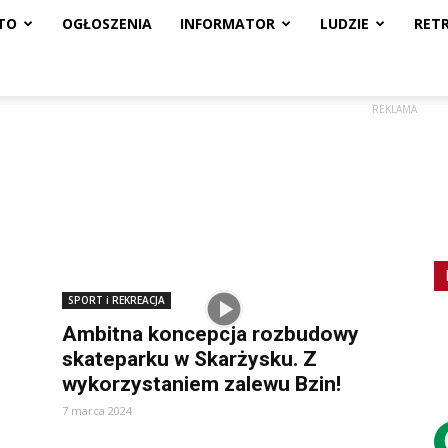
TO
OGŁOSZENIA
INFORMATOR
LUDZIE
RET
REKLAMA
SPORT i REKREACJA
Ambitna koncepcja rozbudowy
skateparku w Skarżysku. Z
wykorzystaniem zalewu Bzin!
7 marca 2024