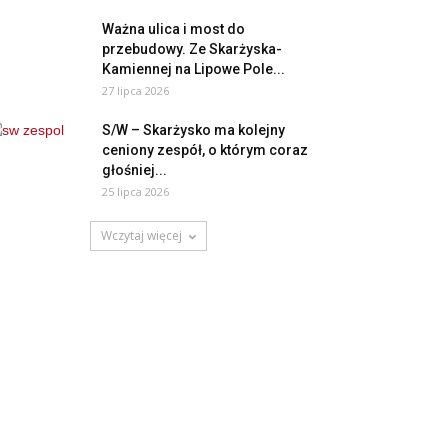
Ważna ulica i most do
przebudowy. Ze Skarżyska-
Kamiennej na Lipowe Pole...
27 lipca 2026
S/W – Skarżysko ma kolejny
ceniony zespół, o którym coraz
głośniej...
25 lipca 2026
Wczytaj więcej