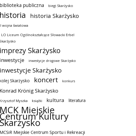
biblioteka publiczna
biegi Skarżysko
historia
historia Skarżysko
II wojna światowa
I LO Liceum Ogólnokształcące Słowacki Erbel
Skarżysko
imprezy Skarżysko
inwestycje
inwestycje drogowe Skarżysko
inwestycje Skarżysko
koncert
kolej Skarżysko
konkurs
Konrad Krönig Skarżysko
kultura
literatura
Krzysztof Myszka
książki
MCK Miejskie
Centrum Kultury
Skarżysko
MCSiR Miejskie Centrum Sportu i Rekreacji