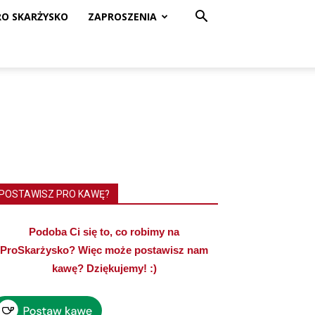
RO SKARŻYSKO
ZAPROSZENIA
POSTAWISZ PRO KAWĘ?
Podoba Ci się to, co robimy na
ProSkarżysko? Więc może postawisz nam
kawę? Dziękujemy! :)