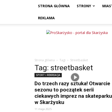
STRONA GŁÓWNA
STRONY
MIAS
REKLAMA
ProSkarżysko
Strona główna
Tagi
Streetbasket
Tag: streetbasket
SPORT i REKREACJA
Do trzech razy sztuka! Otwarcie
sezonu to początek serii
ciekawych imprez na skateparku
w Skarżysku
11 maja 2025