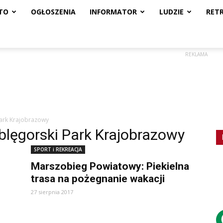
TO
OGŁOSZENIA
INFORMATOR
LUDZIE
RET
REKLAMA
ark Krajobrazowy
lęgorski Park Krajobrazowy
SPORT i REKREACJA
Marszobieg Powiatowy: Piekielna
trasa na pożegnanie wakacji
27 sierpnia 2017