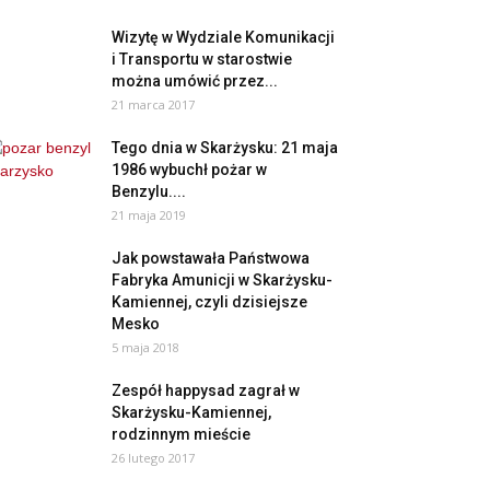
Wizytę w Wydziale Komunikacji
i Transportu w starostwie
można umówić przez...
21 marca 2017
Tego dnia w Skarżysku: 21 maja
1986 wybuchł pożar w
Benzylu....
21 maja 2019
Jak powstawała Państwowa
Fabryka Amunicji w Skarżysku-
Kamiennej, czyli dzisiejsze
Mesko
5 maja 2018
Zespół happysad zagrał w
Skarżysku-Kamiennej,
rodzinnym mieście
26 lutego 2017