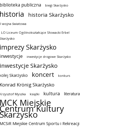
biblioteka publiczna
biegi Skarżysko
historia
historia Skarżysko
II wojna światowa
I LO Liceum Ogólnokształcące Słowacki Erbel
Skarżysko
imprezy Skarżysko
inwestycje
inwestycje drogowe Skarżysko
inwestycje Skarżysko
koncert
kolej Skarżysko
konkurs
Konrad Krönig Skarżysko
kultura
literatura
Krzysztof Myszka
książki
MCK Miejskie
Centrum Kultury
Skarżysko
MCSiR Miejskie Centrum Sportu i Rekreacji