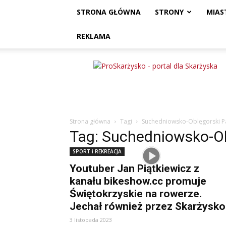
STRONA GŁÓWNA
STRONY
MIAS
REKLAMA
ProSkarżysko
Strona główna
Tagi
Suchedniowsko-Oblęgorski P
Tag: Suchedniowsko-Ob
SPORT i REKREACJA
Youtuber Jan Piątkiewicz z
kanału bikeshow.cc promuje
Świętokrzyskie na rowerze.
Jechał również przez Skarżysko
3 listopada 2023