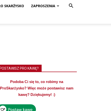
RO SKARŻYSKO
ZAPROSZENIA
POSTAWISZ PRO KAWĘ?
Podoba Ci się to, co robimy na
ProSkarżysko? Więc może postawisz nam
kawę? Dziękujemy! :)