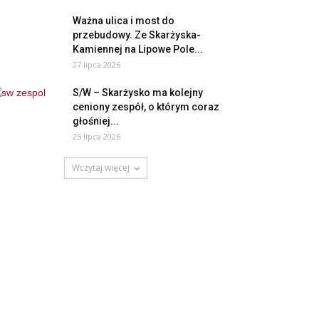
Ważna ulica i most do
przebudowy. Ze Skarżyska-
Kamiennej na Lipowe Pole...
27 lipca 2026
S/W – Skarżysko ma kolejny
ceniony zespół, o którym coraz
głośniej...
25 lipca 2026
Wczytaj więcej