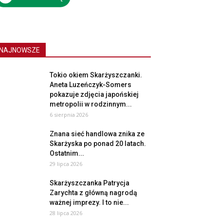
NAJNOWSZE
Tokio okiem Skarżyszczanki.
Aneta Luzeńczyk-Somers
pokazuje zdjęcia japońskiej
metropolii w rodzinnym...
6 sierpnia 2026
Znana sieć handlowa znika ze
Skarżyska po ponad 20 latach.
Ostatnim...
29 lipca 2026
Skarżyszczanka Patrycja
Zarychta z główną nagrodą
ważnej imprezy. I to nie...
28 lipca 2026