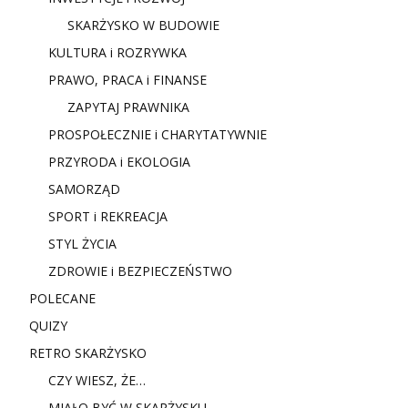
SKARŻYSKO W BUDOWIE
KULTURA i ROZRYWKA
PRAWO, PRACA i FINANSE
ZAPYTAJ PRAWNIKA
PROSPOŁECZNIE i CHARYTATYWNIE
PRZYRODA i EKOLOGIA
SAMORZĄD
SPORT i REKREACJA
STYL ŻYCIA
ZDROWIE i BEZPIECZEŃSTWO
POLECANE
QUIZY
RETRO SKARŻYSKO
CZY WIESZ, ŻE…
MIAŁO BYĆ W SKARŻYSKU…