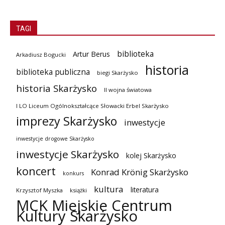
TAGI
biblioteka
Artur Berus
Arkadiusz Bogucki
historia
biblioteka publiczna
biegi Skarżysko
historia Skarżysko
II wojna światowa
I LO Liceum Ogólnokształcące Słowacki Erbel Skarżysko
imprezy Skarżysko
inwestycje
inwestycje drogowe Skarżysko
inwestycje Skarżysko
kolej Skarżysko
koncert
Konrad Krönig Skarżysko
konkurs
kultura
literatura
Krzysztof Myszka
książki
MCK Miejskie Centrum
Kultury Skarżysko