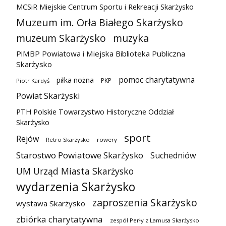
MCSiR Miejskie Centrum Sportu i Rekreacji Skarżysko
Muzeum im. Orła Białego Skarżysko
muzeum Skarżysko
muzyka
PiMBP Powiatowa i Miejska Biblioteka Publiczna
Skarżysko
pomoc charytatywna
piłka nożna
PKP
Piotr Kardyś
Powiat Skarżyski
PTH Polskie Towarzystwo Historyczne Oddział
Skarżysko
sport
Rejów
Retro Skarżysko
rowery
Starostwo Powiatowe Skarżysko
Suchedniów
UM Urząd Miasta Skarżysko
wydarzenia Skarżysko
zaproszenia Skarżysko
wystawa Skarżysko
zbiórka charytatywna
zespół Perły z Lamusa Skarżysko