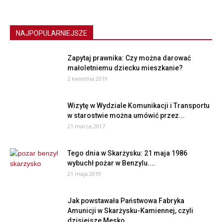
NAJPOPULARNIEJSZE
Zapytaj prawnika: Czy można darować
małoletniemu dziecku mieszkanie?
2 kwietnia 2019
Wizytę w Wydziale Komunikacji i Transportu
w starostwie można umówić przez...
21 marca 2017
Tego dnia w Skarżysku: 21 maja 1986
wybuchł pożar w Benzylu....
21 maja 2019
Jak powstawała Państwowa Fabryka
Amunicji w Skarżysku-Kamiennej, czyli
dzisiejsze Mesko