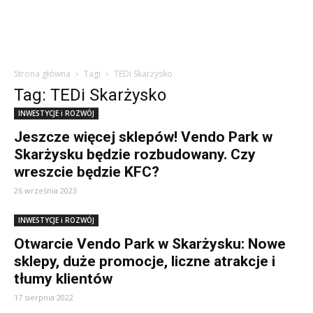
Strona główna
Tagi
TEDi Skarżysko
Tag: TEDi Skarżysko
INWESTYCJE i ROZWÓJ
Jeszcze więcej sklepów! Vendo Park w
Skarżysku będzie rozbudowany. Czy
wreszcie będzie KFC?
26 września 2023
INWESTYCJE i ROZWÓJ
Otwarcie Vendo Park w Skarżysku: Nowe
sklepy, duże promocje, liczne atrakcje i
tłumy klientów
17 sierpnia 2022