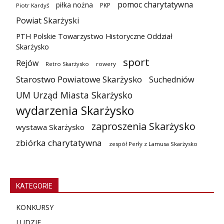
pomoc charytatywna
piłka nożna
PKP
Piotr Kardyś
Powiat Skarżyski
PTH Polskie Towarzystwo Historyczne Oddział
Skarżysko
sport
Rejów
Retro Skarżysko
rowery
Starostwo Powiatowe Skarżysko
Suchedniów
UM Urząd Miasta Skarżysko
wydarzenia Skarżysko
zaproszenia Skarżysko
wystawa Skarżysko
zbiórka charytatywna
zespół Perły z Lamusa Skarżysko
KATEGORIE
KONKURSY
LUDZIE