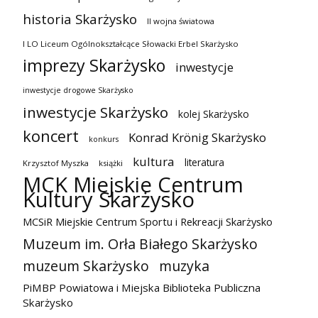
historia Skarżysko
II wojna światowa
I LO Liceum Ogólnokształcące Słowacki Erbel Skarżysko
imprezy Skarżysko
inwestycje
inwestycje drogowe Skarżysko
inwestycje Skarżysko
kolej Skarżysko
koncert
Konrad Krönig Skarżysko
konkurs
kultura
literatura
Krzysztof Myszka
książki
MCK Miejskie Centrum
Kultury Skarżysko
MCSiR Miejskie Centrum Sportu i Rekreacji Skarżysko
Muzeum im. Orła Białego Skarżysko
muzeum Skarżysko
muzyka
PiMBP Powiatowa i Miejska Biblioteka Publiczna
Skarżysko