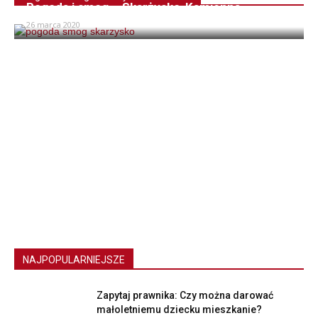
Pogoda i smog – Skarżysko-Kamienna
26 marca 2020
NAJPOPULARNIEJSZE
Zapytaj prawnika: Czy można darować
małoletniemu dziecku mieszkanie?