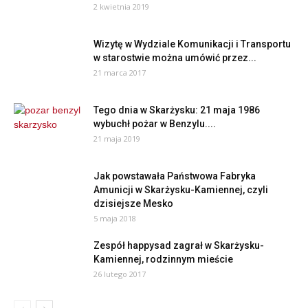
2 kwietnia 2019
Wizytę w Wydziale Komunikacji i Transportu
w starostwie można umówić przez...
21 marca 2017
Tego dnia w Skarżysku: 21 maja 1986
wybuchł pożar w Benzylu....
21 maja 2019
Jak powstawała Państwowa Fabryka
Amunicji w Skarżysku-Kamiennej, czyli
dzisiejsze Mesko
5 maja 2018
Zespół happysad zagrał w Skarżysku-
Kamiennej, rodzinnym mieście
26 lutego 2017