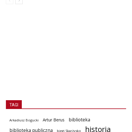
TAGI
biblioteka
Artur Berus
Arkadiusz Bogucki
historia
biblioteka publiczna
biegi Skarżysko