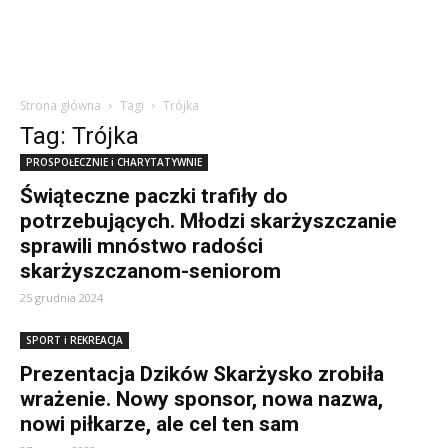
Strona główna
Tagi
Trójka
Tag: Trójka
PROSPOŁECZNIE i CHARYTATYWNIE
Świąteczne paczki trafiły do
potrzebujących. Młodzi skarżyszczanie
sprawili mnóstwo radości
skarżyszczanom-seniorom
25 grudnia 2024
SPORT i REKREACJA
Prezentacja Dzików Skarżysko zrobiła
wrażenie. Nowy sponsor, nowa nazwa,
nowi piłkarze, ale cel ten sam