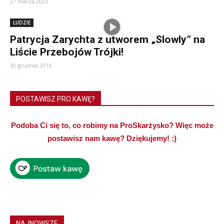
27 marca 2023
LUDZIE
Patrycja Zarychta z utworem „Slowly” na
Liście Przebojów Trójki!
30 grudnia 2016
POSTAWISZ PRO KAWĘ?
Podoba Ci się to, co robimy na ProSkarżysko? Więc może
postawisz nam kawę? Dziękujemy! :)
NAJNOWSZE