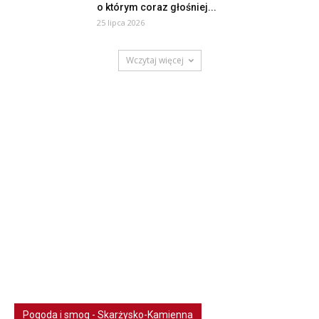
o którym coraz głośniej...
25 lipca 2026
Wczytaj więcej
Pogoda i smog - Skarżysko-Kamienna