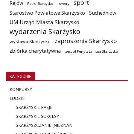
sport
Rejów
Retro Skarżysko
rowery
Starostwo Powiatowe Skarżysko
Suchedniów
UM Urząd Miasta Skarżysko
wydarzenia Skarżysko
zaproszenia Skarżysko
wystawa Skarżysko
zbiórka charytatywna
zespół Perły z Lamusa Skarżysko
KATEGORIE
KONKURSY
LUDZIE
SKARŻYSKIE PASJE
SKARŻYSKIE SUKCESY
SKARŻYSZCZANIE (NIE
ZNANI