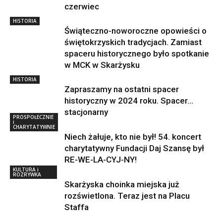
czerwiec
HISTORIA
Świąteczno-noworoczne opowieści o
świętokrzyskich tradycjach. Zamiast
spaceru historycznego było spotkanie
w MCK w Skarżysku
HISTORIA
Zapraszamy na ostatni spacer
historyczny w 2024 roku. Spacer…
stacjonarny
PROSPOŁECZNIE
i
CHARYTATYWNIE
Niech żałuje, kto nie był! 54. koncert
charytatywny Fundacji Daj Szansę był
RE-WE-LA-CYJ-NY!
KULTURA i
ROZRYWKA
Skarżyska choinka miejska już
rozświetlona. Teraz jest na Placu
Staffa