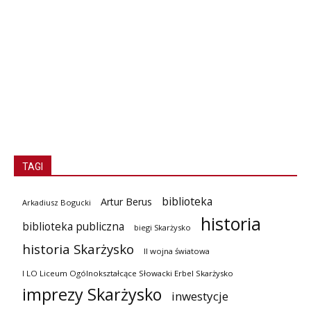
TAGI
biblioteka
Artur Berus
Arkadiusz Bogucki
historia
biblioteka publiczna
biegi Skarżysko
historia Skarżysko
II wojna światowa
I LO Liceum Ogólnokształcące Słowacki Erbel Skarżysko
imprezy Skarżysko
inwestycje