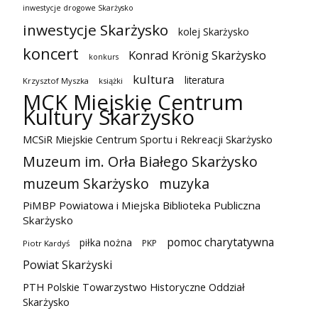
inwestycje drogowe Skarżysko
inwestycje Skarżysko
kolej Skarżysko
koncert
Konrad Krönig Skarżysko
konkurs
kultura
literatura
Krzysztof Myszka
książki
MCK Miejskie Centrum
Kultury Skarżysko
MCSiR Miejskie Centrum Sportu i Rekreacji Skarżysko
Muzeum im. Orła Białego Skarżysko
muzeum Skarżysko
muzyka
PiMBP Powiatowa i Miejska Biblioteka Publiczna
Skarżysko
pomoc charytatywna
piłka nożna
PKP
Piotr Kardyś
Powiat Skarżyski
PTH Polskie Towarzystwo Historyczne Oddział
Skarżysko