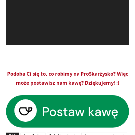
Podoba Ci się to, co robimy na ProSkarżysko? Więc
może postawisz nam kawę? Dziękujemy! :)