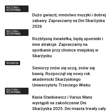
KULTURA i
ROZRYWKA
Dużo gwiazd, mnóstwo muzyki i dobrej
zabawy. Zapraszamy na Dni Skarżyska
2026
KULTURA i
ROZRYWKA
Rozbłysną światełka, będą upominki i
inne atrakcje. Zapraszamy na
spotkanie przy choince miejskiej w
Skarżysku
EDUKACJA
Seniorzy znów się uczą, znów się
bawią. Rozpoczął się nowy rok
akademicki Skarżyskiego
Uniwersytetu Trzeciego Wieku
KULTURA i
ROZRYWKA
Kasia Stankiewicz i Varius Manx
wystąpili na zakończenie Dni
Skarżyska 2025. Dni miasta trwały cały