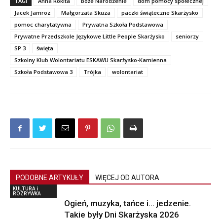
TAGI
Anna Rokita
Boże Narodzenie
dom pomocy społecznej
Jacek Jamroz
Małgorzata Skuza
paczki świąteczne Skarżysko
pomoc charytatywna
Prywatna Szkoła Podstawowa
Prywatne Przedszkole Językowe Little People Skarżysko
seniorzy
SP 3
święta
Szkolny Klub Wolontariatu ESKAWU Skarżysko-Kamienna
Szkoła Podstawowa 3
Trójka
wolontariat
PODOBNE ARTYKUŁY
WIĘCEJ OD AUTORA
KULTURA i
ROZRYWKA
Ogień, muzyka, tańce i… jedzenie.
Takie były Dni Skarżyska 2026