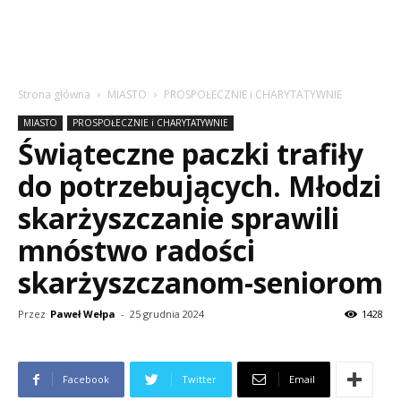
Strona główna
MIASTO
PROSPOŁECZNIE i CHARYTATYWNIE
MIASTO
PROSPOŁECZNIE i CHARYTATYWNIE
Świąteczne paczki trafiły
do potrzebujących. Młodzi
skarżyszczanie sprawili
mnóstwo radości
skarżyszczanom-seniorom
Przez
Paweł Wełpa
-
25 grudnia 2024
1428
Facebook
Twitter
Email