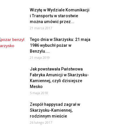
Wizytę w Wydziale Komunikacji
i Transportu w starostwie
można umówić przez...
21 marca 2017
Tego dnia w Skarżysku: 21 maja
1986 wybuchł pożar w
Benzylu....
21 maja 2019
Jak powstawała Państwowa
Fabryka Amunicji w Skarżysku-
Kamiennej, czyli dzisiejsze
Mesko
5 maja 2018
Zespół happysad zagrał w
Skarżysku-Kamiennej,
rodzinnym mieście
26 lutego 2017