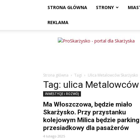
STRONA GŁÓWNA
STRONY
MIAS
REKLAMA
ProSkarżysko
Strona główna
Tagi
Ulica Metalowców Skarżysko
Tag: ulica Metalowców
INWESTYCJE i ROZWÓJ
Ma Włoszczowa, będzie miało
Skarżysko. Przy przystanku
kolejowym Milica będzie parking
przesiadkowy dla pasażerów
4 lutego 2025