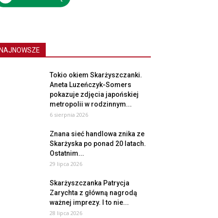
NAJNOWSZE
Tokio okiem Skarżyszczanki.
Aneta Luzeńczyk-Somers
pokazuje zdjęcia japońskiej
metropolii w rodzinnym...
6 sierpnia 2026
Znana sieć handlowa znika ze
Skarżyska po ponad 20 latach.
Ostatnim...
29 lipca 2026
Skarżyszczanka Patrycja
Zarychta z główną nagrodą
ważnej imprezy. I to nie...
28 lipca 2026