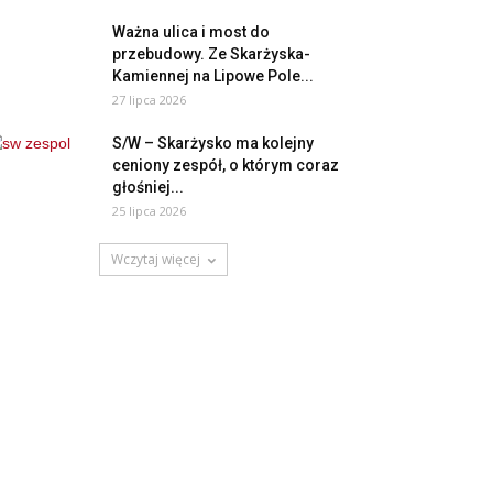
Ważna ulica i most do
przebudowy. Ze Skarżyska-
Kamiennej na Lipowe Pole...
27 lipca 2026
S/W – Skarżysko ma kolejny
ceniony zespół, o którym coraz
głośniej...
25 lipca 2026
Wczytaj więcej