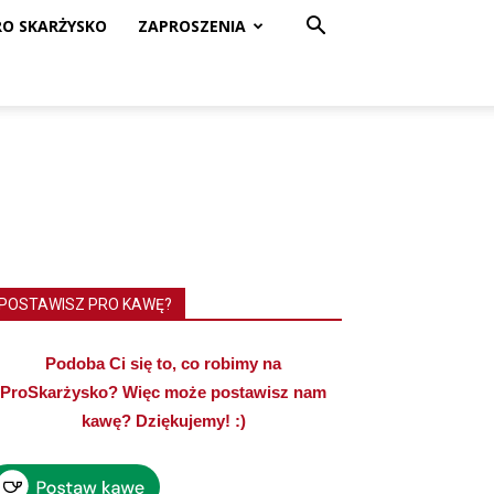
RO SKARŻYSKO
ZAPROSZENIA
POSTAWISZ PRO KAWĘ?
Podoba Ci się to, co robimy na
ProSkarżysko? Więc może postawisz nam
kawę? Dziękujemy! :)