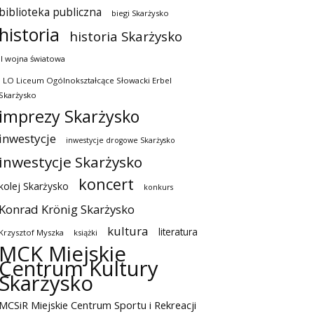
biblioteka publiczna
biegi Skarżysko
historia
historia Skarżysko
II wojna światowa
I LO Liceum Ogólnokształcące Słowacki Erbel
Skarżysko
imprezy Skarżysko
inwestycje
inwestycje drogowe Skarżysko
inwestycje Skarżysko
koncert
kolej Skarżysko
konkurs
Konrad Krönig Skarżysko
kultura
literatura
Krzysztof Myszka
książki
MCK Miejskie
Centrum Kultury
Skarżysko
MCSiR Miejskie Centrum Sportu i Rekreacji