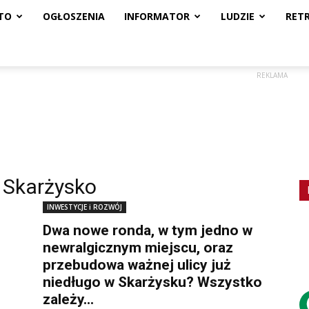
TO
OGŁOSZENIA
INFORMATOR
LUDZIE
RET
REKLAMA
 Skarżysko
INWESTYCJE i ROZWÓJ
Dwa nowe ronda, w tym jedno w
newralgicznym miejscu, oraz
przebudowa ważnej ulicy już
niedługo w Skarżysku? Wszystko
zależy...